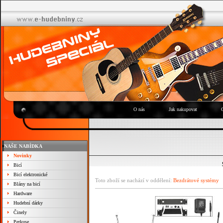
O nás
Jak nakupovat
NAŠE NABÍDKA
Novinky
Bicí
Bicí elektronické
Toto zboží se nachází v oddělení:
Bezdrátové systémy
Blány na bicí
Hardware
Hudební dárky
Činely
Perkuse