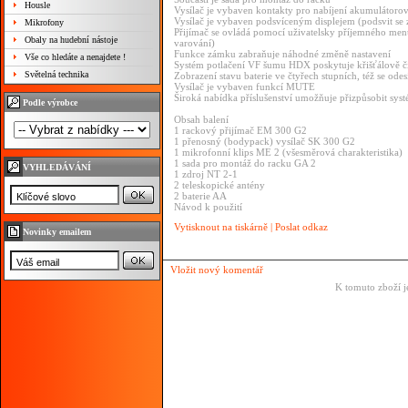
Housle
Vysílač je vybaven kontakty pro nabíjení akumulátoro
Vysílač je vybaven podsvíceným displejem (podsvit se z
Mikrofony
Přijímač se ovládá pomocí uživatelsky příjemného men
Obaly na hudební nástoje
varování)
Funkce zámku zabraňuje náhodné změně nastavení
Vše co hledáte a nenajdete !
Systém potlačení VF šumu HDX poskytuje křišťálově č
Světelná technika
Zobrazení stavu baterie ve čtyřech stupních, též se odes
Vysílač je vybaven funkcí MUTE
Široká nabídka příslušenství umožňuje přizpůsobit s
Podle výrobce
Obsah balení
1 rackový přijímač EM 300 G2
1 přenosný (bodypack) vysílač SK 300 G2
1 mikrofonní klips ME 2 (všesměrová charakteristika)
1 sada pro montáž do racku GA 2
VYHLEDÁVÁNÍ
1 zdroj NT 2-1
2 teleskopické antény
2 baterie AA
Návod k použití
Vytisknout na tiskárně
|
Poslat odkaz
Novinky emailem
Vložit nový komentář
K tomuto zboží j