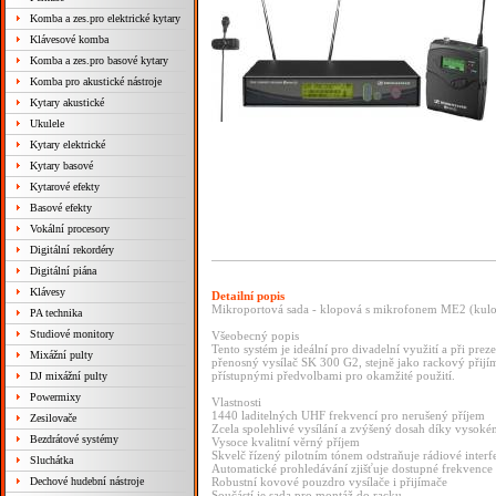
Komba a zes.pro elektrické kytary
Klávesové komba
Komba a zes.pro basové kytary
Komba pro akustické nástroje
Kytary akustické
Ukulele
Kytary elektrické
Kytary basové
Kytarové efekty
Basové efekty
Vokální procesory
Digitální rekordéry
Digitální piána
Klávesy
Detailní popis
Mikroportová sada - klopová s mikrofonem ME2 (kulo
PA technika
Studiové monitory
Všeobecný popis
Tento systém je ideální pro divadelní využití a při pr
Mixážní pulty
přenosný vysílač SK 300 G2, stejně jako rackový přij
přístupnými předvolbami pro okamžité použití.
DJ mixážní pulty
Powermixy
Vlastnosti
1440 laditelných UHF frekvencí pro nerušený příjem
Zesilovače
Zcela spolehlivé vysílání a zvýšený dosah díky vysok
Bezdrátové systémy
Vysoce kvalitní věrný příjem
Skvelč řízený pilotním tónem odstraňuje rádiové interf
Sluchátka
Automatické prohledávání zjišťuje dostupné frekvence
Dechové hudební nástroje
Robustní kovové pouzdro vysílače i přijímače
Součástí je sada pro montáž do racku