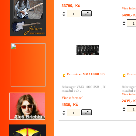
33790,- Kč
Více info
6490,- 
Pro mixer VMX1000USB
Pro 
Behringer VMX 1000USB , DJ
Behringe
mixážní pult .
mixážní pu
Více info
Více informací
2435,- 
4530,- Kč