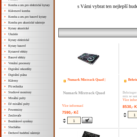
Komba a zes.pro elektrické kytary
s Vámi vybrat ten nejlepší hud
Klávesové komba
Komba a zes.pro basové kytary
Komba pro akustické nástroje
Kytary akustické
Ukulele
Kytary elektrické
Kytary basové
Kytarové efekty
Basové efekty
Vokální procesory
Digitální rekordéry
Digitální piána
Numark Mixtrack Quad |
Behri
Klávesy
PA technika
Studiové monitory
Numark Mixtrack Quad
Behringer
mix se sa
Mixážní pulty
Více info
DJ mixážní pulty
Více informací
8530,- 
Powermixy
7590,- Kč
Zesilovače
Bezdrátové systémy
Sluchátka
Dechové hudební nástroje