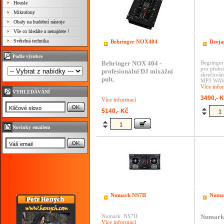
Housle
Mikrofony
Obaly na hudební nástoje
Vše co hledáte a nenajdete !
Světelná technika
Behringer NOX404
Deej
Podle výrobce
Behringer NOX 404 -
Begringe
pro přehr
profesionální DJ mixážní
skrečován
pult.
MP3
WA
Více info
VYHLEDÁVÁNÍ
3490,- 
Více informací
5140,- Kč
Novinky emailem
Numark NS7II
Numar
Numark NS7II
Numark 
Více informací