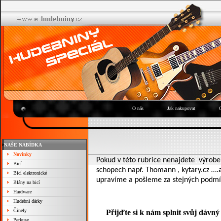
O nás
Jak nakupovat
NAŠE NABÍDKA
Novinky
Pokud v této rubrice nenajdete
výrob
Bicí
schopech např. Thomann , kytary.cz ….a
Bicí elektronické
upravíme a pošleme za stejných podmí
Blány na bicí
Hardware
Hudební dárky
Činely
Přijďte si k nám splnit svůj dávný
Perkuse