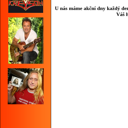
U nás máme akční dny každý den,n
Váš h