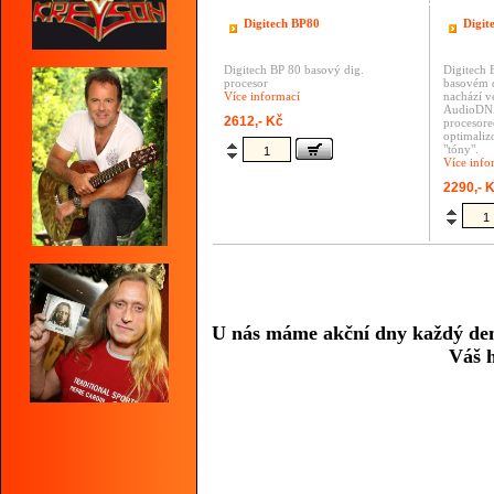
Digitech BP80
Digit
Digitech BP 80 basový dig.
Digitech 
procesor
basovém d
Více informací
nachází v
AudioDNA
2612,- Kč
procesor
optimaliz
"tóny".
Více info
2290,- 
U nás máme akční dny každý den,n
Váš h