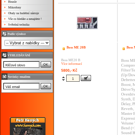
Housle
Mikrofony
Obaly na hudební nástoje
Vše co hledáte a nenajdete !
Světelná technika
Podle výrobce
Boss ME 20B
Boss
VYHLEDÁVÁNÍ
Boss ME20 B
Boss ME
Více informací
Compres
Filter/T
5800,- Kč
(Up/Dow
Novinky emailem
Defrette
Boost, 
Drive/S
Overdriv
Synth, 
Delay, P
Reverb, 
Master E
Expressi
Volume 
Bend (+1
Sound H