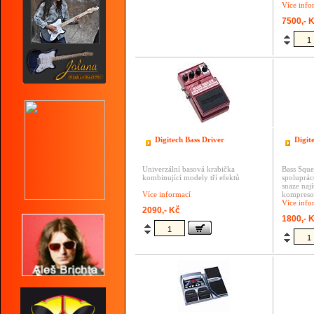
Více info
7500,- 
Digitech Bass Driver
Digit
Univerzální basová krabička
Bass Sque
kombinující modely tří efektů
spoluprác
snaze nají
Více informací
kompresor
Více info
2090,- Kč
1800,- 