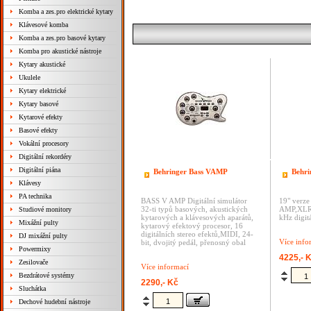
Komba a zes.pro elektrické kytary
Klávesové komba
Komba a zes.pro basové kytary
Komba pro akustické nástroje
Kytary akustické
Ukulele
Kytary elektrické
Kytary basové
Kytarové efekty
Basové efekty
Vokální procesory
Digitální rekordéry
Digitální piána
Behringer Bass VAMP
Behri
Klávesy
PA technika
BASS V AMP Digitální simulátor
19" verz
32-ti typů basových, akustických
AMP,XLR 
Studiové monitory
kytarových a klávesových aparátů,
kHz digit
Mixážní pulty
kytarový efektový procesor, 16
digitálních stereo efektů,MIDI, 24-
DJ mixážní pulty
Více info
bit, dvojitý pedál, přenosný obal
Powermixy
4225,- 
Zesilovače
Více informací
Bezdrátové systémy
2290,- Kč
Sluchátka
Dechové hudební nástroje