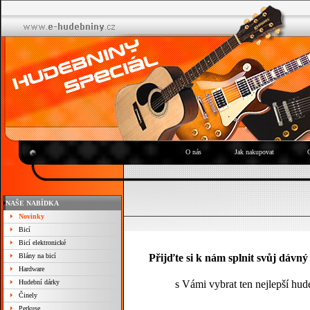
O nás
Jak nakupovat
NAŠE NABÍDKA
Novinky
Bicí
Bicí elektronické
Blány na bicí
Přijďte si k nám splnit svůj dávný
Hardware
Hudební dárky
s Vámi vybrat ten nejlepší hud
Činely
Perkuse