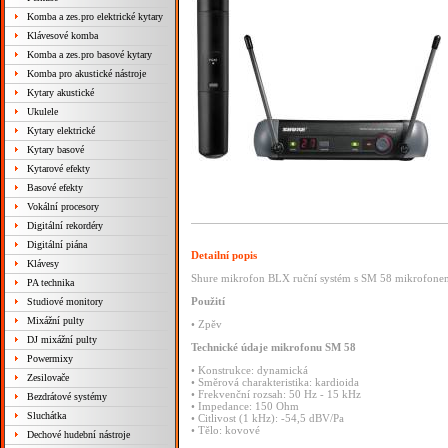
Komba a zes.pro elektrické kytary
Klávesové komba
Komba a zes.pro basové kytary
Komba pro akustické nástroje
Kytary akustické
Ukulele
Kytary elektrické
Kytary basové
Kytarové efekty
Basové efekty
Vokální procesory
Digitální rekordéry
Digitální piána
Detailní popis
Klávesy
Shure mikrofon BLX ruční systém s SM 58 mikrofone
PA technika
Použití
Studiové monitory
Mixážní pulty
•
Zpěv
DJ mixážní pulty
Technické
údaje
mikrofonu
SM
58
Powermixy
•
Konstrukce:
dynamická
Zesilovače
•
Směrová
charakteristika:
kardioida
•
Frekvenční
rozsah:
50
Hz
-
15
kHz
Bezdrátové systémy
•
Impedance:
150
Ohm
Sluchátka
•
Citlivost
(1
kHz):
-54,5
dBV/Pa
•
Tělo:
kovové
Dechové hudební nástroje