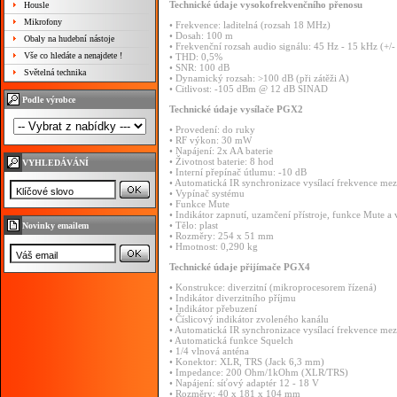
Technické
údaje
vysokofrekvenčního
přenosu
Housle
Mikrofony
•
Frekvence:
laditelná
(rozsah
18
MHz)
•
Dosah:
100
m
Obaly na hudební nástoje
•
Frekvenční
rozsah
audio
signálu:
45
Hz
-
15
kHz
(+/
Vše co hledáte a nenajdete !
•
THD:
0,5%
•
SNR:
100
dB
Světelná technika
•
Dynamický
rozsah:
>100
dB
(při
zátěži
A)
•
Citlivost:
-105
dBm
@
12
dB
SINAD
Podle výrobce
Technické
údaje
vysílače
PGX2
•
Provedení:
do
ruky
•
RF
výkon:
30
mW
•
Napájení:
2x
AA
baterie
•
Životnost
baterie:
8
hod
VYHLEDÁVÁNÍ
•
Interní
přepínač
útlumu:
-10
dB
•
Automatická
IR
synchronizace
vysílací
frekvence
mez
•
Vypínač
systému
•
Funkce
Mute
•
Indikátor
zapnutí,
uzamčení
přístroje,
funkce
Mute
a
•
Tělo:
plast
Novinky emailem
•
Rozměry:
254
x
51
mm
•
Hmotnost:
0,290
kg
Technické
údaje
přijímače
PGX4
•
Konstrukce:
diverzitní
(mikroprocesorem
řízená)
•
Indikátor
diverzitního
příjmu
•
Indikátor
přebuzení
•
Číslicový
indikátor
zvoleného
kanálu
•
Automatická
IR
synchronizace
vysílací
frekvence
mez
•
Automatická
funkce
Squelch
•
1/4
vlnová
anténa
•
Konektor:
XLR,
TRS
(Jack
6,3
mm)
•
Impedance:
200
Ohm/1kOhm
(XLR/TRS)
•
Napájení:
síťový
adaptér
12
-
18
V
•
Rozměry:
40
x
181
x
104
mm