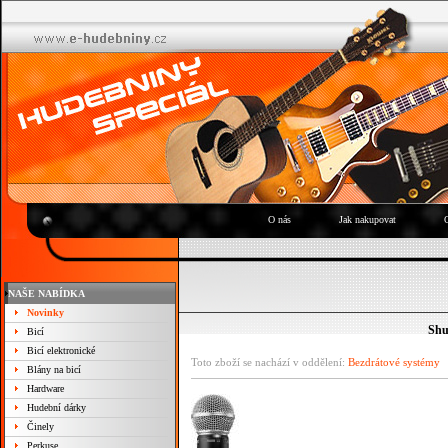
O nás
Jak nakupovat
NAŠE NABÍDKA
Novinky
Shu
Bicí
Bicí elektronické
Toto zboží se nachází v oddělení:
Bezdrátové systémy
Blány na bicí
Hardware
Hudební dárky
Činely
Perkuse