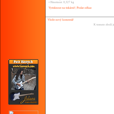
•
Hmotnost:
0,327
kg
Vytisknout na tiskárně
|
Poslat odkaz
Vložit nový komentář
K tomuto zboží j