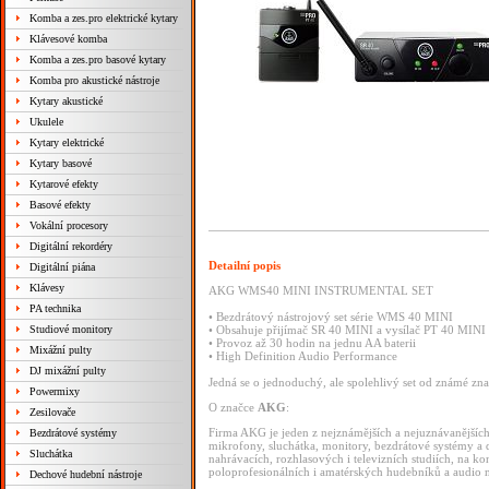
Komba a zes.pro elektrické kytary
Klávesové komba
Komba a zes.pro basové kytary
Komba pro akustické nástroje
Kytary akustické
Ukulele
Kytary elektrické
Kytary basové
Kytarové efekty
Basové efekty
Vokální procesory
Digitální rekordéry
Detailní popis
Digitální piána
Klávesy
AKG WMS40 MINI INSTRUMENTAL SET
PA technika
• Bezdrátový nástrojový set série WMS 40 MINI
Studiové monitory
• Obsahuje přijímač SR 40 MINI a vysílač PT 40 MIN
• Provoz až 30 hodin na jednu AA baterii
Mixážní pulty
• High Definition Audio Performance
DJ mixážní pulty
Jedná se o jednoduchý, ale spolehlivý set od známé zna
Powermixy
O značce
AKG
:
Zesilovače
Firma AKG je jeden z nejznámějších a nejuznávanějšíc
Bezdrátové systémy
mikrofony, sluchátka, monitory, bezdrátové systémy a d
Sluchátka
nahrávacích, rozhlasových i televizních studiích, na k
poloprofesionálních i amatérských hudebníků a audio 
Dechové hudební nástroje