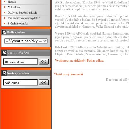
Housle
AKG bylo založeno již roku 1947 ve Vídni Rudolfem 
jen pět zaměstnanců, již během pár měsíců se výrobky 
Mikrofony
nabídce AKG doplnily i první sluchátka.
Obaly na hudební nástoje
Roku 1955 AKG otevřelo svou první zahraniční pobočk
Vše co hledáte a nenajdete !
včetně Východního bloku, do Severní i Latinské Ameri
výrobků a získalo tak vedoucí pozici v oboru. Roku 
Světelná technika
akvizic například v Německu, Velké Británií nebo právě
Podle výrobce
V roce 1994 se AKG stalo součástí Harman International 
jejich jeho fungování po celém světě bylo ještě efektivn
cenou a rozšířily se tak i mimo ruce absolutních profes
Když roku 2007 AKG oslavilo šedesáté narozeniny, byl
pozici ve světě audio techniky. Důkazem budiž i to, že 
VYHLEDÁVÁNÍ
Clapton, Peter Gabriel, Stevee Wonder, Aerosmith, The
Vytisknout na tiskárně
|
Poslat odkaz
Novinky emailem
Vložit nový komentář
K tomuto zboží j