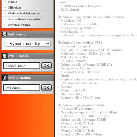
Housle
Použití:
• Elektrická kytara a baskytara
Mikrofony
• Další nástroje
Obaly na hudební nástoje
Technické údaje vysokofrekvenčního přenosu
Vše co hledáte a nenajdete !
• Modulace: FM
• Frekvence: 500 - 865 MHz
Světelná technika
• Šířka pásma: až 30MHz
• Počet kanálů: 8
Podle výrobce
• Frekvenční rozsah přenášeného audio signálu: 40Hz 
Technické údaje vysílače PT45
• Provedení: bodypack
• Kompatibilní s mikrofony AKG MicroMics
• Frekvenční rozsah: 40 Hz - 20 kHz
VYHLEDÁVÁNÍ
• THD (1kHz): 0,8%
• RF výkon: 10mW
• Odstup signálu od šumu: 105dB (A)
• Napájení: 1x AA baterie
• Životnost baterie: 10 hodin
• Displej
Novinky emailem
• Přepínač kanálů a nastavení vstupní úrovně pod krytk
• LED indikace stavu baterie
• Vypínač
• Vstup: mini-XLR
• Hmotnost: 60 g
• Rozměry: 60 x 74 x 30 mm
Technické údaje přijímače SR45
• Indikace RF a clippingu
• Nastavitelný squelch (-100 až -70 dBm)
• Frekvenční rozsah: 40Hz – 20kHz
• Odstup signálu od šumu: 105dB
• Výstupy: XLR, ¼“ Jack
• THD (1kHz): 0,8%
• Výstupy: XLR, ¼“ Jack
• Rozměry: 200 x 190 x 44mm