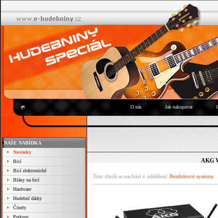
O nás
Jak nakupovat
NAŠE NABÍDKA
Novinky
AKG W
Bicí
Bicí elektronické
Toto zboží se nachází v oddělení:
Bezdrátové systémy
Blány na bicí
Hardware
Hudební dárky
Činely
Perkuse