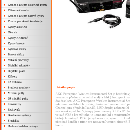
Komba a zes.pro elektrické kytary
Klávesové komba
Komba a zes.pro basové kytary
Komba pro akustické nástroje
Kytary akustické
Ukulele
Kytary elektrické
Kytary basové
Kytarové efekty
Basové efekty
Vokální procesory
Digitální rekordéry
Digitální piána
Klávesy
PA technika
Detailní popis
Studiové monitory
Mixážní pulty
AKG Perception Wireless Instrumental Set je bezdrátový 
výraznou předností je velmi malý a lehký bodypack vy
DJ mixážní pulty
Součástí setu AKG Perception Wireless Instrumental S
Powermixy
minimum ovládacích prvků, přesto není nastavování pa
Channel pro přepínání kanálů, LED displej zobrazující 
Zesilovače
nastavení squelche. Výstupy jsou osazeny XLR a ¼“ J
ve své třídě a kromě toho je kompatibilní s miniaturn
Bezdrátové systémy
běžných nástrojů. PT45 je vybaven displejem, LED ind
Sluchátka
přepínač kanálů a trimr pro nastavení vstupní úrovně. 
hodin.
Dechové hudební nástroje