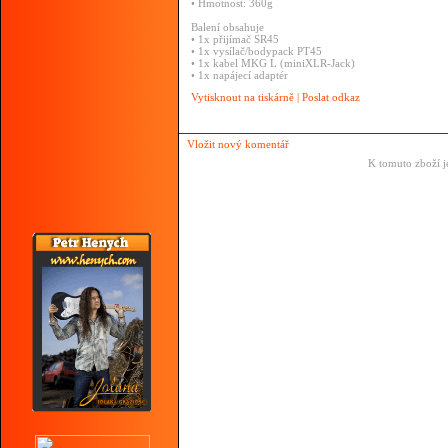
• Hmotnost: 360g
Balení obsahuje
• 1x přijímač SR45
• 1x vysílač/bodypack PT45
• 1x kabel MKG L (miniXLR-Jack)
• 1x napájecí adaptér
Vytisknout na tiskárně
|
Poslat odkaz
Vložit nový komentář
K tomuto zboží j