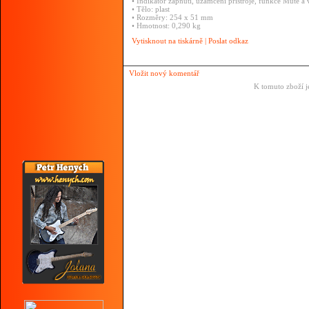
•
Indikátor
zapnutí,
uzamčení
přístroje,
funkce
Mute
a
•
Tělo:
plast
•
Rozměry:
254
x
51
mm
•
Hmotnost:
0,290
kg
Vytisknout na tiskárně
|
Poslat odkaz
Vložit nový komentář
K tomuto zboží j