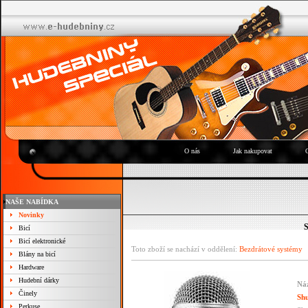
O nás
Jak nakupovat
NAŠE NABÍDKA
Novinky
Bicí
Bicí elektronické
Toto zboží se nachází v oddělení:
Bezdrátové systémy
Blány na bicí
Hardware
Hudební dárky
Náz
Činely
Sh
Perkuse