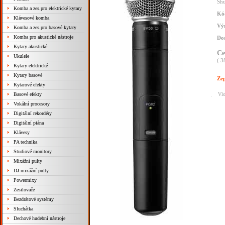
Shu
Komba a zes.pro elektrické kytary
Kód
Klávesové komba
Vý
Komba a zes.pro basové kytary
Komba pro akustické nástroje
Dos
Kytary akustické
C
Ukulele
( 3
Kytary elektrické
Kytary basové
Zep
Kytarové efekty
Basové efekty
Vlo
Vokální procesory
Digitální rekordéry
Digitální piána
Klávesy
PA technika
Studiové monitory
Mixážní pulty
DJ mixážní pulty
Powermixy
Zesilovače
Bezdrátové systémy
Sluchátka
Dechové hudební nástroje