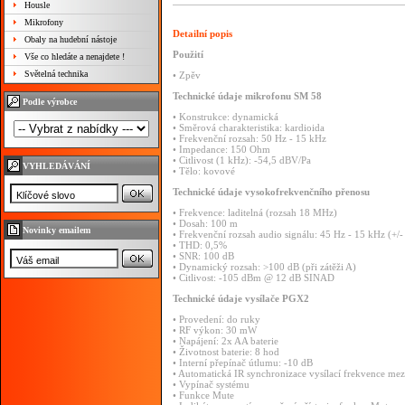
Housle
Mikrofony
Detailní popis
Obaly na hudební nástoje
Použití
Vše co hledáte a nenajdete !
Světelná technika
•
Zpěv
Technické
údaje
mikrofonu
SM
58
Podle výrobce
•
Konstrukce:
dynamická
•
Směrová
charakteristika:
kardioida
•
Frekvenční
rozsah:
50
Hz
-
15
kHz
•
Impedance:
150
Ohm
•
Citlivost
(1
kHz):
-54,5
dBV/Pa
VYHLEDÁVÁNÍ
•
Tělo:
kovové
Technické
údaje
vysokofrekvenčního
přenosu
•
Frekvence:
laditelná
(rozsah
18
MHz)
•
Dosah:
100
m
Novinky emailem
•
Frekvenční
rozsah
audio
signálu:
45
Hz
-
15
kHz
(+/
•
THD:
0,5%
•
SNR:
100
dB
•
Dynamický
rozsah:
>100
dB
(při
zátěži
A)
•
Citlivost:
-105
dBm
@
12
dB
SINAD
Technické
údaje
vysílače
PGX2
•
Provedení:
do
ruky
•
RF
výkon:
30
mW
•
Napájení:
2x
AA
baterie
•
Životnost
baterie:
8
hod
•
Interní
přepínač
útlumu:
-10
dB
•
Automatická
IR
synchronizace
vysílací
frekvence
mez
•
Vypínač
systému
•
Funkce
Mute