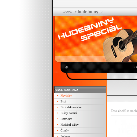
O
NAŠE NABÍDKA
Novinky
Bicí
Bicí elektronické
Toto zboží se nach
Blány na bicí
Hardware
Hudební dárky
Činely
Perkuse