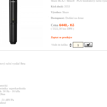
Shure BLX2 / Beta58 PGX bezdrátový ruční vysíl
Kód zboží:
3553
Výrobce:
Shure
Dostupnost:
Dodání na dotaz
6440,- Kč
Cena
( 5322,30 bez DPH )
Zeptat se prodejce
Vložit do košíku
ový ruční vysílač Beta
amická
eristika:
superkardioida
ah:
50
Hz
-
16
kHz
Ohm
:
-51
dBV/Pa
sílené