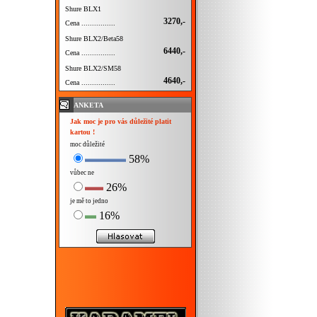
Shure BLX1
3270,-
Cena ................
Shure BLX2/Beta58
6440,-
Cena ................
Shure BLX2/SM58
4640,-
Cena ................
ANKETA
Jak moc je pro vás důležité platit
kartou !
moc důležité
58%
vůbec ne
26%
je mě to jedno
16%