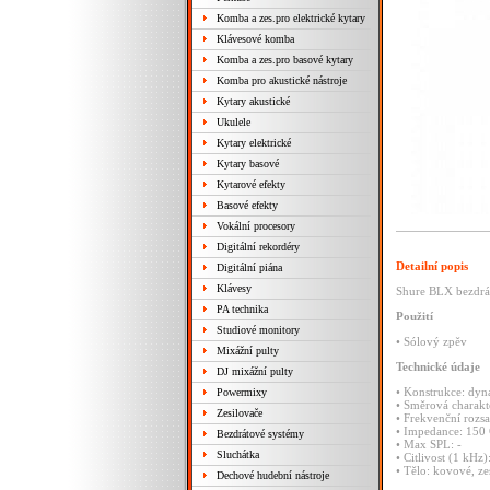
Komba a zes.pro elektrické kytary
Klávesové komba
Komba a zes.pro basové kytary
Komba pro akustické nástroje
Kytary akustické
Ukulele
Kytary elektrické
Kytary basové
Kytarové efekty
Basové efekty
Vokální procesory
Digitální rekordéry
Detailní popis
Digitální piána
Klávesy
Shure BLX bezdrát
PA technika
Použití
Studiové monitory
•
Sólový
zpěv
Mixážní pulty
Technické
údaje
DJ mixážní pulty
•
Konstrukce:
dyn
Powermixy
•
Směrová
charakt
Zesilovače
•
Frekvenční
rozs
•
Impedance:
150
Bezdrátové systémy
•
Max
SPL:
-
Sluchátka
•
Citlivost
(1
kHz)
•
Tělo:
kovové,
ze
Dechové hudební nástroje