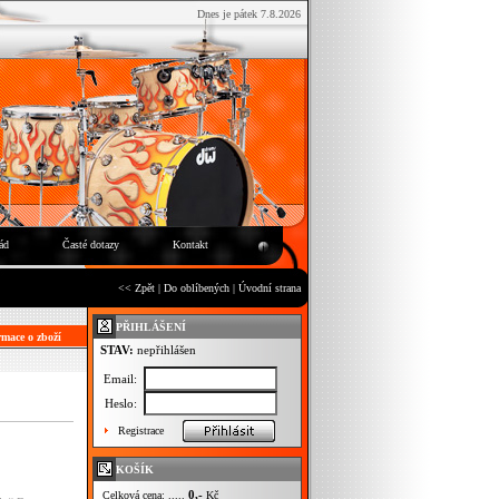
Dnes je pátek 7.8.2026
ád
Časté dotazy
Kontakt
<< Zpět
|
Do oblíbených
|
Úvodní strana
PŘIHLÁŠENÍ
mace o zboží
STAV:
nepřihlášen
Email:
Heslo:
Registrace
KOŠÍK
0,-
Celková cena: .....
Kč