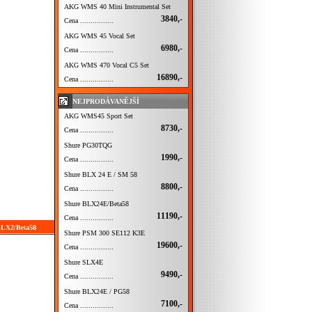
AKG WMS 40 Mini Instrumental Set
3840,-
Cena ................
AKG WMS 45 Vocal Set
6980,-
Cena ................
AKG WMS 470 Vocal C5 Set
16890,-
Cena ................
NEJPRODÁVANĚJŠÍ
AKG WMS45 Sport Set
8730,-
Cena ................
Shure PG30TQG
1990,-
Cena ................
Shure BLX 24 E / SM 58
8800,-
Cena ................
Shure BLX24E/Beta58
11190,-
Cena ................
 BLX2/Beta58
Shure PSM 300 SE112 K3E
19600,-
Cena ................
Shure SLX4E
9490,-
Cena ................
Shure BLX24E / PG58
7100,-
Cena ................