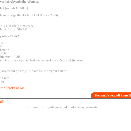
ysokofrekvenčního
přenosu
elná
(rozsah
18
MHz)
ah
audio
signálu:
45
Hz
-
15
kHz
(+/-
2
dB)
ah:
>100
dB
(při
zátěži
A)
Bm
@
12
dB
SINAD
ysílače
PGX2
ky
W
baterie
e:
8
hod
útlumu:
-10
dB
synchronizace
vysílací
frekvence
mezi
vysílačem
a
přijímačem
í,
uzamčení
přístroje,
funkce
Mute
a
vybití
baterie
51
mm
0
kg
árně
|
Poslat odkaz
Komentáře ke zboží Shure
tář
K tomuto zboží ještě nenapsal nikdo žádný komentář