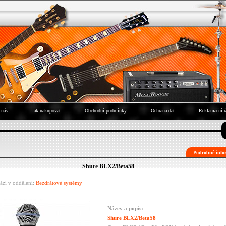
 nás
Jak nakupovat
Obchodní podmínky
Ochrana dat
Reklamační ř
Podrobné infor
Shure BLX2/Beta58
ází v oddělení:
Bezdrátové systémy
Název a popis:
Shure BLX2/Beta58