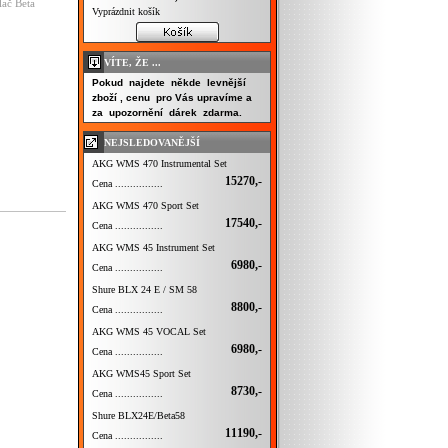
ač Beta
Vyprázdnit košík
VÍTE, ŽE ...
Pokud najdete někde levnější
zboží , cenu pro Vás upravíme a
za upozornění dárek zdarma.
NEJSLEDOVANĚJŠÍ
AKG WMS 470 Instrumental Set
15270,-
Cena ................
AKG WMS 470 Sport Set
17540,-
Cena ................
AKG WMS 45 Instrument Set
6980,-
Cena ................
Shure BLX 24 E / SM 58
8800,-
Cena ................
AKG WMS 45 VOCAL Set
6980,-
Cena ................
AKG WMS45 Sport Set
8730,-
Cena ................
Shure BLX24E/Beta58
11190,-
Cena ................