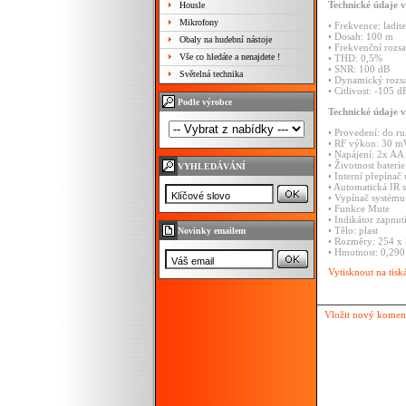
Technické
údaje
v
Housle
Mikrofony
•
Frekvence:
ladit
•
Dosah:
100
m
Obaly na hudební nástoje
•
Frekvenční
rozs
Vše co hledáte a nenajdete !
•
THD:
0,5%
•
SNR:
100
dB
Světelná technika
•
Dynamický
rozs
•
Citlivost:
-105
d
Podle výrobce
Technické
údaje
v
•
Provedení:
do
ru
•
RF
výkon:
30
m
•
Napájení:
2x
AA
•
Životnost
bateri
VYHLEDÁVÁNÍ
•
Interní
přepínač
•
Automatická
IR
•
Vypínač
systému
•
Funkce
Mute
•
Indikátor
zapnut
•
Tělo:
plast
Novinky emailem
•
Rozměry:
254
x
•
Hmotnost:
0,29
Vytisknout na tisk
Vložit nový komen