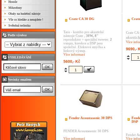
Housle
Mikrofony
Obaly na hudební nástoje
Crate CA 30 DG
Crat
Vše co hledáte a nenajdete !
Světelná technika
Taos - kombo pro akustické
Crate CA
Podle výrobce
nástroje Crate ,
30W, 8"
akustick
reproduktor + speciální tweeter.
2
Více info
vstupy, korekce a DSP jsou
společné. Efektová smyčka a
9690,- 
linkový výstup.
Více informací
VYHLEDÁVÁNÍ
5600,- Kč
Novinky emailem
Fender Acoustasonic 30 DPS
Fende
DSP
FENDER Acoustasonic 30 DPS
Fender Ac
Více informací
Více info