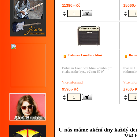
11380,- Kč
15060,-
Fishman Loudbox Mini
Ibane
Fishman Loudbox Mini kombo pro
Ibanez T
el.akustické kyt., výkon 60W
elektroak
Více informací
Více info
9590,- Kč
2760,- 
U nás máme akční dny každý den,n
Váš h