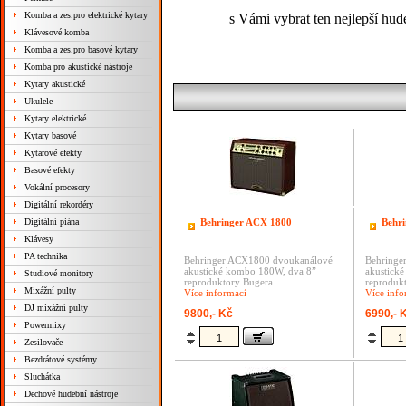
Komba a zes.pro elektrické kytary
s Vámi vybrat ten nejlepší hud
Klávesové komba
Komba a zes.pro basové kytary
Komba pro akustické nástroje
Kytary akustické
Ukulele
Kytary elektrické
Kytary basové
Kytarové efekty
Basové efekty
Vokální procesory
Digitální rekordéry
Digitální piána
Behringer ACX 1800
Behr
Klávesy
PA technika
Behringer ACX1800 dvoukanálové
Behringe
akustické kombo 180W, dva 8”
akustick
Studiové monitory
reproduktory Bugera
reproduk
Mixážní pulty
Více informací
Více info
DJ mixážní pulty
9800,- Kč
6990,- 
Powermixy
Zesilovače
Bezdrátové systémy
Sluchátka
Dechové hudební nástroje