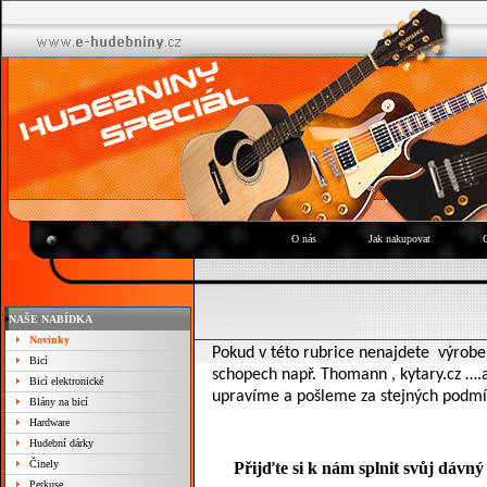
O nás
Jak nakupovat
NAŠE NABÍDKA
Novinky
Pokud v této rubrice nenajdete
výrob
Bicí
schopech např. Thomann , kytary.cz ….a
Bicí elektronické
upravíme a pošleme za stejných podmí
Blány na bicí
Hardware
Hudební dárky
Činely
Přijďte si k nám splnit svůj dávný
Perkuse