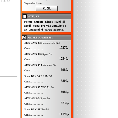
 s PG 58
Vyprázdnit košík
VÍTE, ŽE ...
Pokud najdete někde levnější
zboží , cenu pro Vás upravíme a
za upozornění dárek zdarma.
NEJSLEDOVANĚJŠÍ
AKG WMS 470 Instrumental Set
15270,-
Cena ................
AKG WMS 470 Sport Set
17540,-
Cena ................
AKG WMS 45 Instrument Set
6980,-
Cena ................
Shure BLX 24 E / SM 58
8800,-
Cena ................
AKG WMS 45 VOCAL Set
6980,-
Cena ................
AKG WMS45 Sport Set
8730,-
Cena ................
Shure BLX24E/Beta58
11190,-
Cena ................