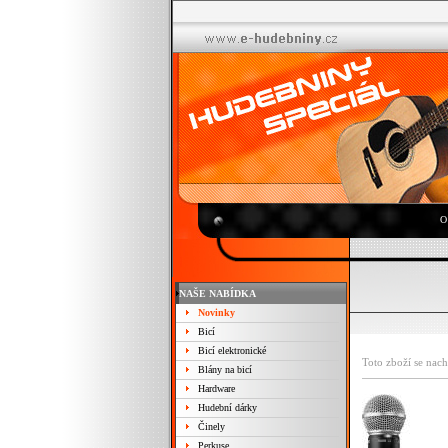
O
NAŠE NABÍDKA
Novinky
Bicí
Bicí elektronické
Toto zboží se nach
Blány na bicí
Hardware
Hudební dárky
Činely
Perkuse