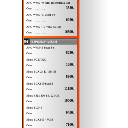
AKG WMS 40 Mini Instrumental Set
3840,-
Cena ................
AKG WMS 45 Vocal Set
6980,-
Cena ................
AKG WMS 470 Vocal C5 Set
16890,-
Cena ................
NEJPRODÁVANĚJŠÍ
AKG WMS45 Sport Set
8730,-
Cena ................
Shure PG30TQG
1990,-
Cena ................
Shure BLX 24 E / SM 58
8800,-
Cena ................
Shure BLX24E/Beta58
11190,-
Cena ................
Shure PSM 300 SE112 K3E
19600,-
Cena ................
Shure SLX4E
9490,-
Cena ................
Shure BLX24E / PG58
7100,-
Cena ................