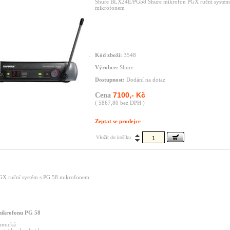
Shure BLX24E/PG58 Shure mikrofon PGX ruční systém
mikrofonem
Kód zboží:
3548
Výrobce:
Shure
Dostupnost:
Dodání na dotaz
7100,- Kč
Cena
( 5867,80 bez DPH )
Zeptat se prodejce
Vložit do košíku
GX ruční systém s PG 58 mikrofonem
ikrofonu
PG
58
amická