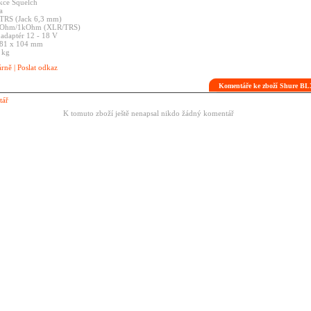
kce
Squelch
a
TRS
(Jack
6,3
mm)
Ohm/1kOhm
(XLR/TRS)
ý
adaptér
12
-
18
V
81
x
104
mm
7
kg
árně
|
Poslat odkaz
Komentáře ke zboží Shure B
tář
K tomuto zboží ještě nenapsal nikdo žádný komentář