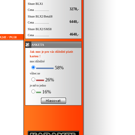
Shure BLX1
3270,-
Cena ................
Shure BLX2/Beta58
6440,-
Cena ................
Shure BLX2/SM58
4640,-
Cena ................
LX24E / PG58
ANKETA
Jak moc je pro vás důležité platit
kartou !
moc důležité
58%
vůbec ne
26%
je mě to jedno
16%