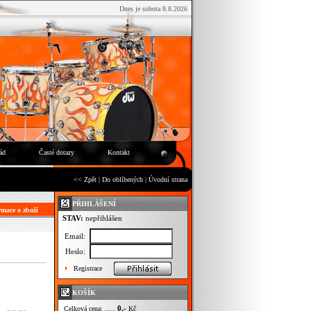
Dnes je sobota 8.8.2026
ád
Časté dotazy
Kontakt
<< Zpět
|
Do oblíbených
|
Úvodní strana
PŘIHLÁŠENÍ
mace o zboží
STAV:
nepřihlášen
Email:
Heslo:
Registrace
KOŠÍK
0,-
Celková cena: .....
Kč