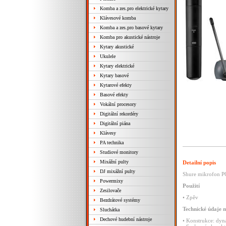
Komba a zes.pro elektrické kytary
Klávesové komba
Komba a zes.pro basové kytary
Komba pro akustické nástroje
Kytary akustické
Ukulele
Kytary elektrické
Kytary basové
Kytarové efekty
Basové efekty
Vokální procesory
Digitální rekordéry
Digitální piána
Klávesy
PA technika
Studiové monitory
Mixážní pulty
Detailní popis
DJ mixážní pulty
Shure mikrofon P
Powermixy
Použití
Zesilovače
•
Zpěv
Bezdrátové systémy
Technické
údaje
m
Sluchátka
Dechové hudební nástroje
•
Konstrukce:
dyn