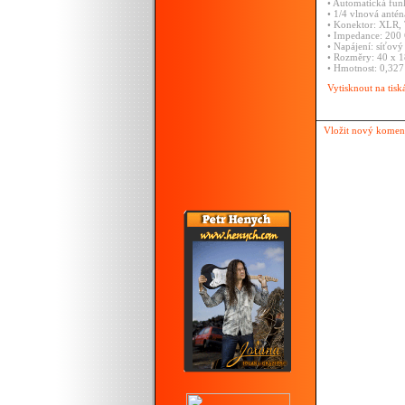
•
Automatická
fun
•
1/4
vlnová
antén
•
Konektor:
XLR,
•
Impedance:
200
•
Napájení:
síťov
•
Rozměry:
40
x
1
•
Hmotnost:
0,32
Vytisknout na tisk
Vložit nový komen