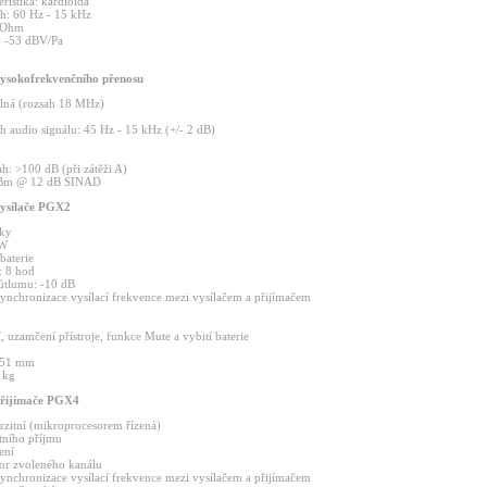
eristika:
kardioida
ah:
60
Hz
-
15
kHz
Ohm
:
-53
dBV/Pa
ysokofrekvenčního
přenosu
elná
(rozsah
18
MHz)
ah
audio
signálu:
45
Hz
-
15
kHz
(+/-
2
dB)
ah:
>100
dB
(při
zátěži
A)
Bm
@
12
dB
SINAD
ysílače
PGX2
ky
W
baterie
e:
8
hod
útlumu:
-10
dB
synchronizace
vysílací
frekvence
mezi
vysílačem
a
přijímačem
í,
uzamčení
přístroje,
funkce
Mute
a
vybití
baterie
51
mm
0
kg
řijímače
PGX4
rzitní
(mikroprocesorem
řízená)
itního
příjmu
ení
tor
zvoleného
kanálu
synchronizace
vysílací
frekvence
mezi
vysílačem
a
přijímačem