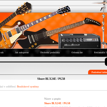
 nás
Jak nakupovat
Obchodní podmínky
Ochrana dat
Reklamační ř
Podrobné infor
Shure BLX24E / PG58
ází v oddělení:
Bezdrátové systémy
Název a popis:
Shure BLX24E / PG58