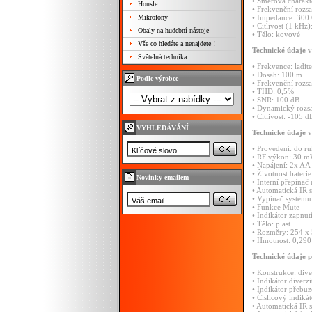
•
Směrová
charakt
Housle
•
Frekvenční
rozs
Mikrofony
•
Impedance:
300
•
Citlivost
(1
kHz)
Obaly na hudební nástoje
•
Tělo:
kovové
Vše co hledáte a nenajdete !
Technické
údaje
v
Světelná technika
•
Frekvence:
ladit
•
Dosah:
100
m
Podle výrobce
•
Frekvenční
rozs
•
THD:
0,5%
•
SNR:
100
dB
•
Dynamický
rozs
•
Citlivost:
-105
d
VYHLEDÁVÁNÍ
Technické
údaje
v
•
Provedení:
do
ru
•
RF
výkon:
30
m
•
Napájení:
2x
AA
•
Životnost
bateri
Novinky emailem
•
Interní
přepínač
•
Automatická
IR
•
Vypínač
systému
•
Funkce
Mute
•
Indikátor
zapnut
•
Tělo:
plast
•
Rozměry:
254
x
•
Hmotnost:
0,29
Technické
údaje
p
•
Konstrukce:
dive
•
Indikátor
diverz
•
Indikátor
přebuz
•
Číslicový
indiká
•
Automatická
IR