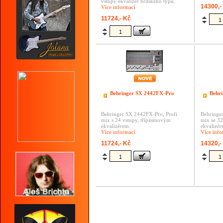
vstupy
ekvalizér britského typu.
14300,-
Více informací
11724,- Kč
Behringer SX 2442FX-Pro
Behr
Behringer SX 2442FX-Pro, Profi
Behringe
mix s 24 vstupy, třípásmovým
mix se 32
ekvalizérem.
ekvalizér
Více informací
Více info
11724,- Kč
14320,-