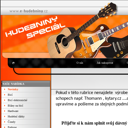
O nás
Jak nakupovat
NAŠE NABÍDKA
Novinky
Pokud v této rubrice nenajdete
výrob
Bicí
schopech např. Thomann , kytary.cz ….a
Bicí elektronické
upravíme a pošleme za stejných podmí
Blány na bicí
Hardware
Hudební dárky
Činely
Přijďte si k nám splnit svůj dávný
Perkuse