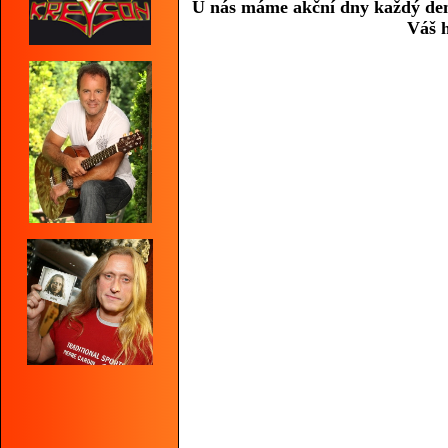
U nás máme akční dny každý den,n
Váš h