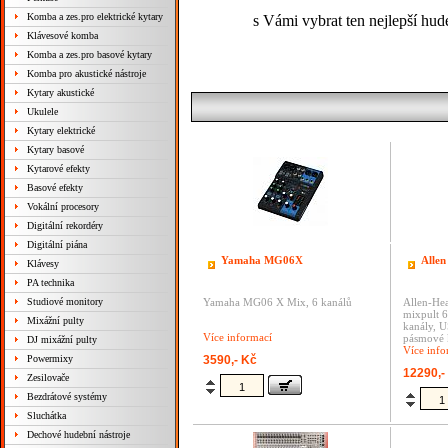
Komba a zes.pro elektrické kytary
s Vámi vybrat ten nejlepší hud
Klávesové komba
Komba a zes.pro basové kytary
Komba pro akustické nástroje
Kytary akustické
Ukulele
Kytary elektrické
Kytary basové
Kytarové efekty
Basové efekty
Vokální procesory
Digitální rekordéry
Digitální piána
Yamaha MG06X
Alle
Klávesy
PA technika
Studiové monitory
Yamaha MG06 X Mix, 6 kanálů
Allen-He
mixpult 
Mixážní pulty
kanály, U
Více informací
pásmové 
DJ mixážní pulty
Více info
Powermixy
3590,- Kč
12290,-
Zesilovače
Bezdrátové systémy
Sluchátka
Dechové hudební nástroje