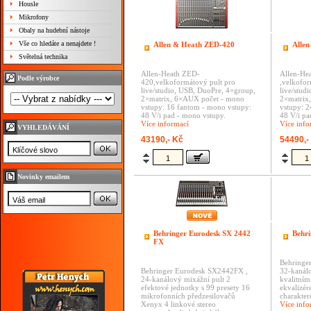
Housle
Mikrofony
Obaly na hudební nástoje
Vše co hledáte a nenajdete !
Allen & Heath ZED-420
Alle
Světelná technika
Allen-Heath ZED-
Allen-He
Podle výrobce
420,velkoformátový pult pro
,velkofor
live/studio, USB, DuoPre, 4×group,
live/stud
2×matrix, 6×AUX počet - mono
2×matrix
vstupy: 16 fantom - mono vstupy:
vstupy: 2
48 V/i pad - mono vstupy.
48 V/i pa
Více informací
Více info
VYHLEDÁVÁNÍ
43190,- Kč
54490,-
Novinky emailem
Behringer Eurodesk SX 2442
Behr
FX
Behringe
Behringer Eurodesk SX2442FX ,
32-kanálo
24-kanálový mixážní pult
2
kvalitním
efektové jednotky s 99 presety
16
ekvalizér
mikrofonních předzesilovačů
charakter
Xenyx
4 linkové stereo
Více info