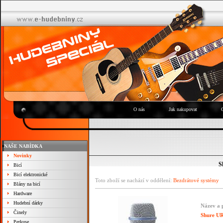
O nás
Jak nakupovat
NAŠE NABÍDKA
Novinky
S
Bicí
Bicí elektronické
Toto zboží se nachází v oddělení:
Bezdrátové systémy
Blány na bicí
Hardware
Hudební dárky
Název a 
Činely
Shure U
Perkuse