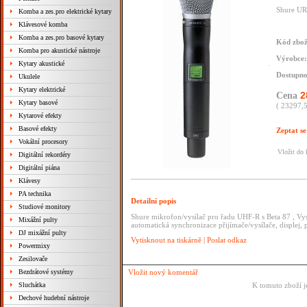
Shure UR
Komba a zes.pro elektrické kytary
Klávesové komba
Komba a zes.pro basové kytary
Kód zbož
Komba pro akustické nástroje
Výrobce:
Kytary akustické
Dostupno
Ukulele
Kytary elektrické
2
Cena
Kytary basové
( 23297,
Kytarové efekty
Basové efekty
Zeptat se
Vokální procesory
Vložit do
Digitální rekordéry
Digitální piána
Klávesy
PA technika
Detailní popis
Studiové monitory
Shure mikrofon/vysílač pro řadu UHF-R s Beta 87 , Vys
Mixážní pulty
automatická synchronizace přijímače/vysílače, displej
DJ mixážní pulty
Vytisknout na tiskárně
|
Poslat odkaz
Powermixy
Zesilovače
Bezdrátové systémy
Vložit nový komentář
Sluchátka
K tomuto zboží j
Dechové hudební nástroje