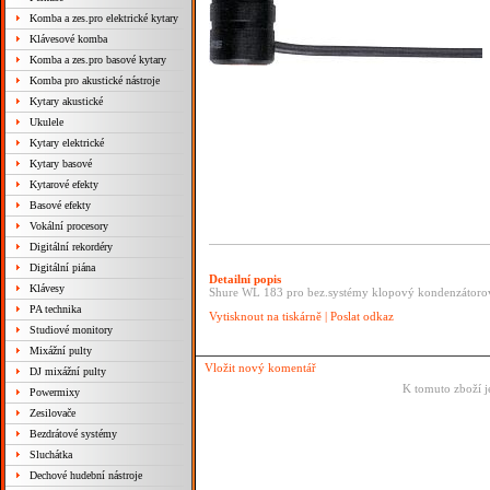
Komba a zes.pro elektrické kytary
Klávesové komba
Komba a zes.pro basové kytary
Komba pro akustické nástroje
Kytary akustické
Ukulele
Kytary elektrické
Kytary basové
Kytarové efekty
Basové efekty
Vokální procesory
Digitální rekordéry
Digitální piána
Detailní popis
Klávesy
Shure WL 183 pro bez.systémy klopový kondenzátoro
PA technika
Vytisknout na tiskárně
|
Poslat odkaz
Studiové monitory
Mixážní pulty
Vložit nový komentář
DJ mixážní pulty
K tomuto zboží j
Powermixy
Zesilovače
Bezdrátové systémy
Sluchátka
Dechové hudební nástroje