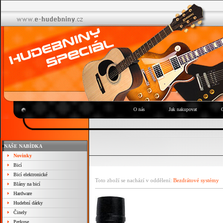
O nás
Jak nakupovat
NAŠE NABÍDKA
Novinky
Bicí
Bicí elektronické
Toto zboží se nachází v oddělení:
Bezdrátové systémy
Blány na bicí
Hardware
Hudební dárky
Činely
Perkuse