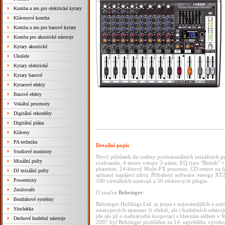
Komba a zes.pro elektrické kytary
Klávesové komba
Komba a zes.pro basové kytary
Komba pro akustické nástroje
Kytary akustické
Ukulele
Kytary elektrické
Kytary basové
Kytarové efekty
Basové efekty
Vokální procesory
Digitální rekordéry
Digitální piána
Klávesy
PA technika
Detailní popis
Studiové monitory
Nový přírůstek do rodiny profesionálních mixážníc
Mixážní pulty
rozhraním, 4 mono vstupy 3-pásm. EQ typu "British" + 
phantom, 24-bitový Multi-FX procesor, CD return na f
DJ mixážní pulty
spínaný napájecí zdroj. Přibalený software: energy XT2
Powermixy
100 virtuálních nástrojů a 50 efektových plugin.
Zesilovače
O značce
Behringer
:
Bezdrátové systémy
Behringer Holdings Ltd. je jezna z nejznámějších a nejv
Sluchátka
nástrojových aparatur či efektů, ale i hudebních nást
jde ale již o nadnárodní korporaci s hlavním sídlem v 
Dechové hudební nástroje
2007 byl Behringer prohlášen za 14. největšího výrobce