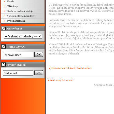
Housle
Uli Behringer byl velkým fanouškem hudební techniky j
Mikrofony
letech. Když studoval zvukové inženýrství na univerzit
nemohl dovolit koupit od běžných výrobců. Poptávka b
Obaly na hudební nástoje
nesoucí jeho jméno.
Vše co hledáte a nenajdete !
Produkty firmy Behringer se staly brzy velmi oblíbené,
Světelná technika
po založení firmy byla výroba přesunuta do Číny, při
lépe poznal čínskou kulturu.
Podle výrobce
Během 90. let Behringer zvětšoval své produktové por
hudební nástroje, jako kytary, baskytary nebo digitální 
celou dobu, a samozřejmě až dodnes, se mu podařilo dr
V roce 2002 bylo dokončeno takzvané Behringer City 
VYHLEDÁVÁNÍ
vyráběny všechny výrobky této firmy. Díky tomu, že ka
možné lépe provádět výstupní kontrolu kvality. I díky
mnoha různých oblastech.
Novinky emailem
Vytisknout na tiskárně
|
Poslat odkaz
Vložit nový komentář
K tomuto zboží j