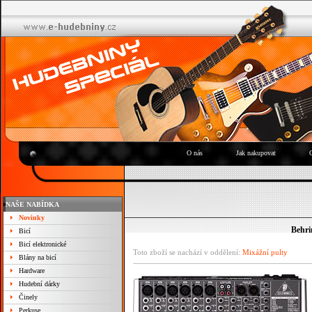
O nás
Jak nakupovat
NAŠE NABÍDKA
Novinky
Behr
Bicí
Bicí elektronické
Toto zboží se nachází v oddělení:
Mixážní pulty
Blány na bicí
Hardware
Hudební dárky
Činely
Perkuse