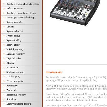
Komba a zes.pro elektrické kytary
Klávesové komba
Komba a zes.pro basové kytary
Komba pro akustické nástroje
Kytary akustické
Ukulele
Kytary elektrické
Kytary basové
Kytarové efekty
Basové efekty
Vokální procesory
Digitální rekordéry
Digitální piána
Klávesy
PA technika
Detailní popis
Studiové monitory
Mixážní pulty
Profesionální mixážní pult, 2 mono vstupy 3-pásm.EQ ty
výstupy,AUX,phantom , externí napájecí zdroj
DJ mixážní pulty
Powermixy
Xenyx
802
má
8
vstupů
a
jeden
hlavní
mix,
FX
send
n
Přídavný,
volitelný
CD/tape
vstup
byl
doplněn
pro
dop
Zesilovače
Nové
Xenyx
Mic
předzesilovače
drží
zvukovou
kvalit
Bezdrátové systémy
rozhraní
pro
tak
zvaný
Boutique-styl.
Náš
neo-klasick
Sluchátka
sedmdesátých
let,
které
tvořili
hudební
historii.
Dechové hudební nástroje
•
Analogový
mixpult
pro
domácí
využití,
nízké
zkresle