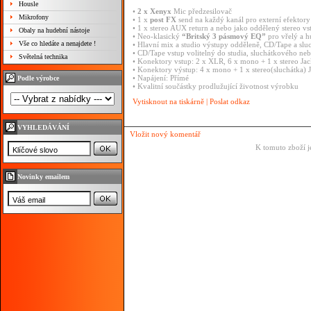
Housle
•
2
x
Xenyx
Mic
předzesilovač
Mikrofony
•
1
x
post
FX
send
na
každý
kanál
pro
externí
efektory
•
1
x
stereo
AUX
return
a
nebo
jako
oddělený
stereo
vs
Obaly na hudební nástoje
•
Neo-klasický
“Britský
3
pásmový
EQ”
pro
vřelý
a
h
Vše co hledáte a nenajdete !
•
Hlavní
mix
a
studio
výstupy
odděleně,
CD/Tape
a
slu
•
CD/Tape
vstup
volitelný
do
studia,
sluchátkového
ne
Světelná technika
•
Konektory
vstup:
2
x
XLR,
6
x
mono
+
1
x
stereo
Ja
•
Konektory
výstup:
4
x
mono
+
1
x
stereo(sluchátka)
•
Napájení:
Přímé
Podle výrobce
•
Kvalitní
součástky
prodlužující
životnost
výrobku
Vytisknout na tiskárně
|
Poslat odkaz
VYHLEDÁVÁNÍ
Vložit nový komentář
K tomuto zboží j
Novinky emailem