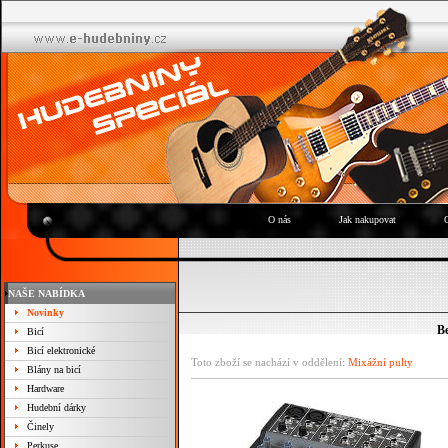
O nás
Jak nakupovat
NAŠE NABÍDKA
Novinky
B
Bicí
Bicí elektronické
Toto zboží se nachází v oddělení:
Mixážní pulty
Blány na bicí
Hardware
Hudební dárky
Činely
Perkuse