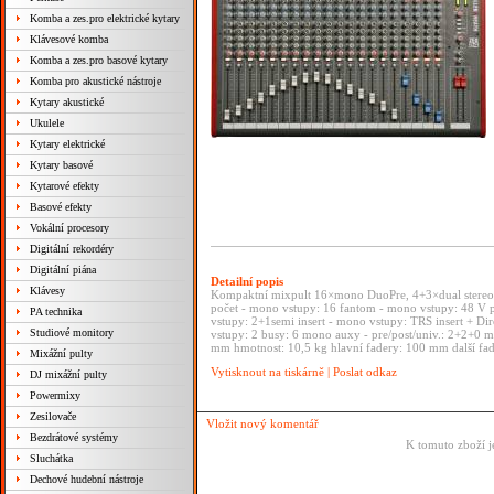
Komba a zes.pro elektrické kytary
Klávesové komba
Komba a zes.pro basové kytary
Komba pro akustické nástroje
Kytary akustické
Ukulele
Kytary elektrické
Kytary basové
Kytarové efekty
Basové efekty
Vokální procesory
Digitální rekordéry
Digitální piána
Detailní popis
Klávesy
Kompaktní mixpult 16×mono DuoPre, 4+3×dual stereo 
počet - mono vstupy: 16 fantom - mono vstupy: 48 V
PA technika
vstupy: 2+1semi insert - mono vstupy: TRS insert + Dir
Studiové monitory
vstupy: 2 busy: 6 mono auxy - pre/post/univ.: 2+2+0
mm hmotnost: 10,5 kg hlavní fadery: 100 mm další f
Mixážní pulty
Vytisknout na tiskárně
|
Poslat odkaz
DJ mixážní pulty
Powermixy
Zesilovače
Vložit nový komentář
Bezdrátové systémy
K tomuto zboží j
Sluchátka
Dechové hudební nástroje