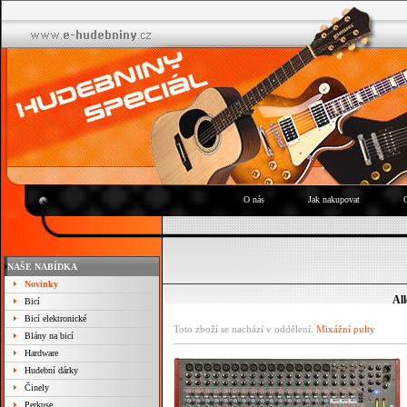
O nás
Jak nakupovat
NAŠE NABÍDKA
Novinky
Al
Bicí
Bicí elektronické
Toto zboží se nachází v oddělení:
Mixážní pulty
Blány na bicí
Hardware
Hudební dárky
Činely
Perkuse