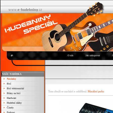
O nás
Jak nakupovat
NAŠE NABÍDKA
Novinky
Bicí
Bicí elektronické
Toto zboží se nachází v oddělení:
Mixážní pulty
Blány na bicí
Hardware
Hudební dárky
Činely
Perkuse