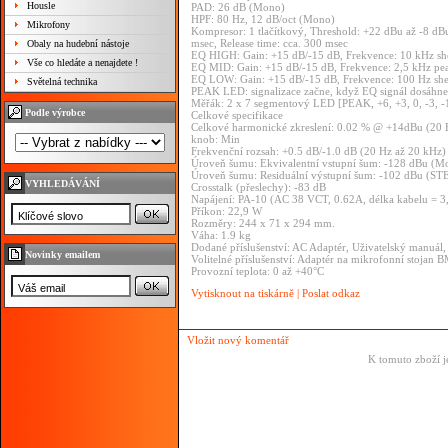
Housle
PAD: 26 dB (Mono)
HPF: 80 Hz, 12 dB/oct (Mono)
Mikrofony
Kompresor: 1 tlačítkový, Threshold: +22 dBu až -8 dBu
msec, Release time: cca. 300 msec
Obaly na hudební nástoje
EQ HIGH: Gain: +15 dB/-15 dB, Frekvence: 10 kHz sh
Vše co hledáte a nenajdete !
EQ MID: Gain: +15 dB/-15 dB, Frekvence: 2,5 kHz pe
EQ LOW: Gain: +15 dB/-15 dB, Frekvence: 100 Hz she
Světelná technika
PEAK LED: signalizace začne, když EQ signál dosáhne
Měřák: 2 x 7 segmentový LED [PEAK, +6, +3, 0, -3, -
Podle výrobce
Celkové specifikace
Celkové harmonické zkreslení: 0.02 % @ +14dBu (20
knob: Min
Frekvenční rozsah: +0.5 dB/-1.0 dB (20 Hz až 20 kHz
Úroveň šumu: Ekvivalentní vstupní šum: -128 dBu (M
Úroveň šumu: Residuální výstupní šum: -102 dBu 
VYHLEDÁVÁNÍ
Crosstalk (přeslechy): -83 dB
Napájení: PA-10 (AC 38 VCT, 0.62A, délka kabelu = 
Příkon: 22,9 W
Rozměry: 244 x 71 x 294 mm.
Váha: 1.9 kg
Dodané příslušenství: AC Adaptér, Uživatelský manuál,
Novinky emailem
Volitelné příslušenství: Adaptér na mikrofonní stojan
Provozní teplota: 0 až +40°C
Vytisknout na tiskárně
|
Poslat odkaz
Vložit nový komentář
K tomuto zboží j