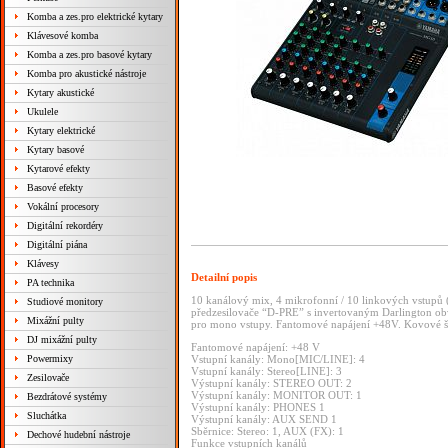
Komba a zes.pro elektrické kytary
Klávesové komba
Komba a zes.pro basové kytary
Komba pro akustické nástroje
Kytary akustické
Ukulele
Kytary elektrické
Kytary basové
Kytarové efekty
Basové efekty
Vokální procesory
Digitální rekordéry
Digitální piána
Klávesy
Detailní popis
PA technika
10 kanálový mix, 4 mikrofonní / 10 linkových vstupů (
Studiové monitory
předzesilovače “D-PRE” s invertovaným Darlington ob
Mixážní pulty
pro mono vstupy. Fantomové napájení +48V. Kovové š
DJ mixážní pulty
Fantomové napájení: +48 V
Powermixy
Vstupní kanály: Mono[MIC/LINE]: 4
Vstupní kanály: Stereo[LINE]: 3
Zesilovače
Výstupní kanály: STEREO OUT: 2
Výstupní kanály: MONITOR OUT: 1
Bezdrátové systémy
Výstupní kanály: PHONES 1
Sluchátka
Výstupní kanály: AUX SEND 1
Sběrnice: Stereo: 1, AUX (FX): 1
Dechové hudební nástroje
Funkce vstupních kanálů