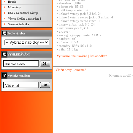
Housle
• zkreslení: 0,004
• odstup s/š: -85 dB
Mikrofony
• indikátory master out
Obaly na hudební nástoje
• linkové vstupy jack 6,3 bal. 24
• linkové vstupy stereo jack 6,3 unbal.: 4
Vše co hledáte a nenajdete !
• linkové vstupy stereo cinch: 1
Světelná technika
• inserty unbal. jack 6,3: 24
• aux return jack 6,3: 4
• grupy: 4
Podle výrobce
• analog. výstupy master XLR: 2
• napájení: síť
• příkon: 50 VA
• rozměry: 896x100x410
• váha: 11,5 kg
VYHLEDÁVÁNÍ
Vytisknout na tiskárně
|
Poslat odkaz
Vložit nový komentář
K tomuto zboží j
Novinky emailem