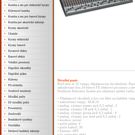
Komba a zes.pro elektrické kytary
Klávesové komba
Komba a zes.pro basové kytary
Komba pro akustické nástroje
Kytary akustické
Ukulele
Kytary elektrické
Kytary basové
Kytarové efekty
Basové efekty
Vokální procesory
Digitální rekordéry
Digitální piána
Klávesy
Detailní popis
Profi mix se 32 vstupy, třípásmovým ekvalizérem. Par
PA technika
zabudované dva 24-bitové FX efektové procesory a deví
Studiové monitory
Feedback Detection System pro eliminaci zpětné vazby.
Mixážní pulty
• Třípásmový ekvalizér a low-cut filter na každém vstu
• mikrofonní vstupy: XLR 24
DJ mixážní pulty
• analog. výstupy master jack 6,3 unbal.: 2
Powermixy
• analog. výstupy CR jack 6,3 unbal.: 2
• analog. výstupy group jack 6,3 unbal.: 4
Zesilovače
• analog. výstupy aux send jack 6,3 unbal.: 2
Bezdrátové systémy
• korekce: pevné
• počet pásem: 4
Sluchátka
• počet faderů: 30
• Fantom +48V
Dechové hudební nástroje
• 2x vestavěný efekt