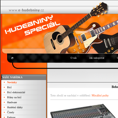
O nás
Jak nakupovat
NAŠE NABÍDKA
Novinky
Behr
Bicí
Bicí elektronické
Toto zboží se nachází v oddělení:
Mixážní pulty
Blány na bicí
Hardware
Hudební dárky
Činely
Perkuse