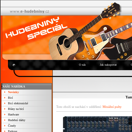
O nás
Jak nakupovat
NAŠE NABÍDKA
Novinky
Yam
Bicí
Bicí elektronické
Toto zboží se nachází v oddělení:
Mixážní pulty
Blány na bicí
Hardware
Hudební dárky
Činely
Perkuse