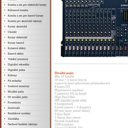
Komba a zes.pro elektrické kytary
Klávesové komba
Komba a zes.pro basové kytary
Komba pro akustické nástroje
Kytary akustické
Ukulele
Kytary elektrické
Kytary basové
Kytarové efekty
Basové efekty
Vokální procesory
Digitální rekordéry
Digitální piána
Detailní popis
Klávesy
Mix 16 kanálů
10 mic + 4 stereo line in
PA technika
vysoce kvlatní mikrofonní předzesilovače
Studiové monitory
8 Insert I/O
Phantomové napájení
Mixážní pulty
3 pásmový EQ na kanál
High Pass Filter
DJ mixážní pulty
SPF digitální multi efekt
Powermixy
6 kompresorů
6 busů (stereo + 4 skupiny)
Zesilovače
60 mm super jemné fadery
Bezdrátové systémy
3 Aux Send
1 Stereo Aux return
Sluchátka
Neutrik konektory
Dechové hudební nástroje
USB konektor
Včetně CUBASE AI4