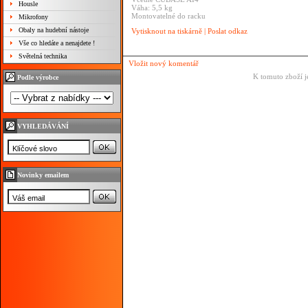
Housle
Váha: 5,5 kg
Montovatelné do racku
Mikrofony
Obaly na hudební nástoje
Vytisknout na tiskárně
|
Poslat odkaz
Vše co hledáte a nenajdete !
Světelná technika
Vložit nový komentář
K tomuto zboží j
Podle výrobce
VYHLEDÁVÁNÍ
Novinky emailem