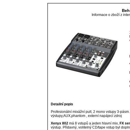
Beh
Informace o zboží z in
Detailní popis
Profesionální mixážní pult, 2 mono vstupy 3-pásm.E
výstupy,AUX,phantom , externí napájecí zdroj
Xenyx
802
má
8
vstupů
a
jeden
hlavní
mix,
FX
se
výstup.
Přídavný,
volitelný
CD/tape
vstup
byl
dopl