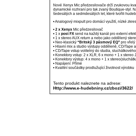
Nové
Xenyx
Mic
předzesilovače
drží
zvukovou
kva
dynamické
rozhraní
pro
tak
zvaný
Boutique-styl.
N
šedesátých
a
sedmdesátých
let,
které
tvořili
hudeb
•
Analogový
mixpult
pro
domácí
využití,
nízké
zkre
•
2
x
Xenyx
Mic
předzesilovač
•
1
x
post
FX
send
na
každý
kanál
pro
externí
efek
•
1
x
stereo
AUX
return
a
nebo
jako
oddělený
ster
•
Neo-klasický
“Britský
3
pásmový
EQ”
pro
vřelý
•
Hlavní
mix
a
studio
výstupy
odděleně,
CD/Tape
•
CD/Tape
vstup
volitelný
do
studia,
sluchátkovéh
•
Konektory
vstup:
2
x
XLR,
6
x
mono
+
1
x
stereo
•
Konektory
výstup:
4
x
mono
+
1
x
stereo(sluchát
•
Napájení:
Přímé
•
Kvalitní
součástky
prodlužující
životnost
výrobku
Tento produkt naleznete na adrese:
Http://www.e-hudebniny.cz/zbozi/3622/