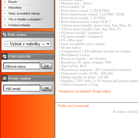
Housle
• Mixážní pult – Xenyx
• Počet kanálů: 10
Mikrofony
• Počet mono vstupů: 2 (XLR/TRS)
Obaly na hudební nástoje
• Počet stereo/mono vstupů: 3 (2xTRS / XLR)
• Počet stereo vstupů: 1 (2xTRS)
Vše co hledáte a nenajdete !
• Počet mikrofonních vstupů XLR: 5
Světelná technika
• Výbava mono kanálů: Insert, Gain, Pan, Mon, Fx
• Výbava stereo kanálů: Gain, Bal, Mon, Fx
• EQ mono kanálů: 3-pásmový
Podle výrobce
• EQ stereo kanálů: 3-pásmový
• FX a Mon send
• Insert na každém mono kanále
• 60 mm fadery
• 4-segmentový LED indikátor úrovně na výstupu
• Sluchátkový výstup
VYHLEDÁVÁNÍ
• Provoz na baterie – až 4 hodiny
• Konektory Hl. stereo výstupu: TRS
• Tape In/Out: RCA
• Phantomové napájení: +48 V (společné zapínání)
• Frekvenční rozsah: 10 Hz - 200 kHz
• Odstup signálu od šumu: 120 dB
Novinky emailem
• Napájení: 230V nebo 2x 9V baterie (při použití pha
• Celková hmotnost: 2,5 kg
Vytisknout na tiskárně
|
Poslat odkaz
Vložit nový komentář
K tomuto zboží j