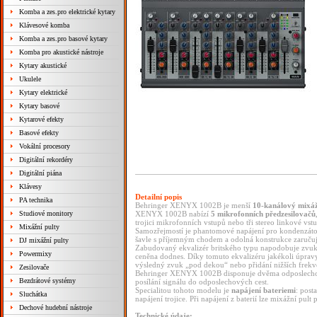
Komba a zes.pro elektrické kytary
Klávesové komba
Komba a zes.pro basové kytary
Komba pro akustické nástroje
Kytary akustické
Ukulele
Kytary elektrické
Kytary basové
Kytarové efekty
Basové efekty
Vokální procesory
Digitální rekordéry
Digitální piána
Klávesy
Detailní popis
PA technika
Behringer XENYX 1002B je menší
10-kanálový mixáž
Studiové monitory
XENYX 1002B nabízí
5 mikrofonních předzesilovačů
trojici mikrofonních vstupů nebo tři stereo linkové vst
Mixážní pulty
Samozřejmostí je phantomové napájení pro kondenzáto
šavle s příjemným chodem a odolná konstrukce zaručuj
DJ mixážní pulty
Zabudovaný ekvalizér britského typu napodobuje zvuk st
Powermixy
ceněna dodnes. Díky tomuto ekvalizéru jakékoli úpravy
výsledný zvuk „pod dekou“ nebo přidání nižších frekve
Zesilovače
Behringer XENYX 1002B disponuje dvěma odposlechov
Bezdrátové systémy
posílání signálu do odposlechových cest.
Specialitou tohoto modelu je
napájení bateriemi
: post
Sluchátka
napájení trojice. Při napájení z baterií lze mixážní pult
Dechové hudební nástroje
Technické údaje: