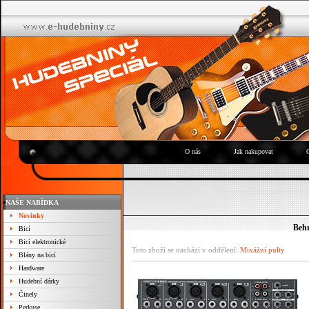
O nás
Jak nakupovat
NAŠE NABÍDKA
Novinky
Beh
Bicí
Bicí elektronické
Toto zboží se nachází v oddělení:
Mixážní pulty
Blány na bicí
Hardware
Hudební dárky
Činely
Perkuse