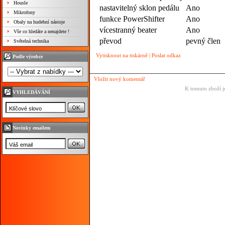
Housle
nastavitelný sklon pedálu
Ano
Mikrofony
funkce PowerShifter
Ano
Obaly na hudební nástoje
vícestranný beater
Ano
Vše co hledáte a nenajdete !
převod
pevný člen
Světelná technika
Vytisknout na tiskárně
|
Poslat odkaz
Podle výrobce
Vložit nový komentář
K tomuto zboží j
VYHLEDÁVÁNÍ
Novinky emailem