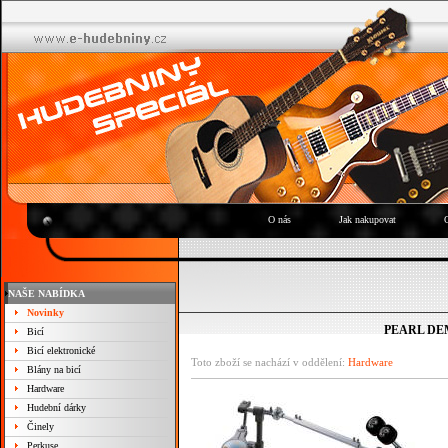
O nás
Jak nakupovat
NAŠE NABÍDKA
Novinky
PEARL DE
Bicí
Bicí elektronické
Toto zboží se nachází v oddělení:
Hardware
Blány na bicí
Hardware
Hudební dárky
Činely
Perkuse