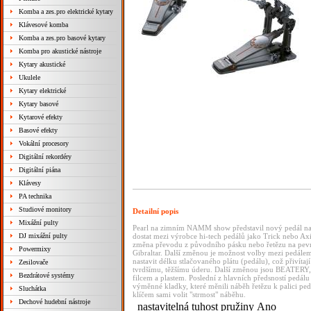
Komba a zes.pro elektrické kytary
Klávesové komba
Komba a zes.pro basové kytary
Komba pro akustické nástroje
Kytary akustické
Ukulele
Kytary elektrické
Kytary basové
Kytarové efekty
Basové efekty
Vokální procesory
Digitální rekordéry
Digitální piána
Klávesy
PA technika
Studiové monitory
Detailní popis
Mixážní pulty
Pearl na zimním NAMM show představil nový pedál na b
DJ mixážní pulty
dostat mezi výrobce hi-tech pedálů jako Trick nebo Ax
změna převodu z původního pásku nebo řetězu na pevný
Powermixy
Gibraltar. Další změnou je možnost volby mezi ped
nastavit délku stlačovaného plátu (pedálu), což přivíta
Zesilovače
tvrdšímu, těžšímu úderu. Další změnou jsou BEATERY, n
Bezdrátové systémy
filcem a plastem. Poslední z hlavních předsností pedálu
výměnné kladky, které měnili náběh řetězu k palici 
Sluchátka
klíčem sami volit "strmost" náběhu.
Dechové hudební nástroje
nastavitelná tuhost pružiny
Ano