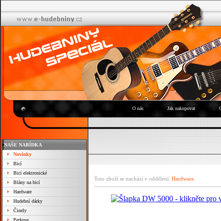
O nás
Jak nakupovat
NAŠE NABÍDKA
Novinky
Bicí
Bicí elektronické
Toto zboží se nachází v oddělení:
Hardware
Blány na bicí
Hardware
Hudební dárky
Činely
Perkuse