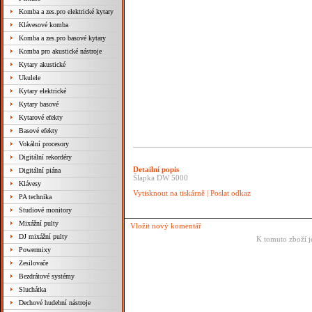
Komba a zes.pro elektrické kytary
Klávesové komba
Komba a zes.pro basové kytary
Komba pro akustické nástroje
Kytary akustické
Ukulele
Kytary elektrické
Kytary basové
Kytarové efekty
Basové efekty
Vokální procesory
Digitální rekordéry
Detailní popis
Digitální piána
Šlapka DW 5000
Klávesy
Vytisknout na tiskárně
|
Poslat odkaz
PA technika
Studiové monitory
Mixážní pulty
Vložit nový komentář
DJ mixážní pulty
K tomuto zboží j
Powermixy
Zesilovače
Bezdrátové systémy
Sluchátka
Dechové hudební nástroje