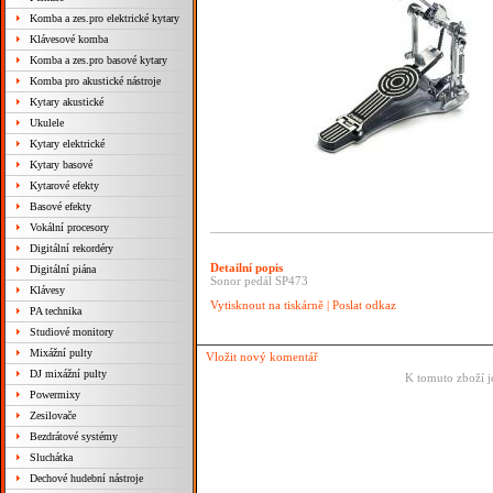
Komba a zes.pro elektrické kytary
Klávesové komba
Komba a zes.pro basové kytary
Komba pro akustické nástroje
Kytary akustické
Ukulele
Kytary elektrické
Kytary basové
Kytarové efekty
Basové efekty
Vokální procesory
Digitální rekordéry
Detailní popis
Digitální piána
Sonor pedál SP473
Klávesy
Vytisknout na tiskárně
|
Poslat odkaz
PA technika
Studiové monitory
Mixážní pulty
Vložit nový komentář
DJ mixážní pulty
K tomuto zboží j
Powermixy
Zesilovače
Bezdrátové systémy
Sluchátka
Dechové hudební nástroje