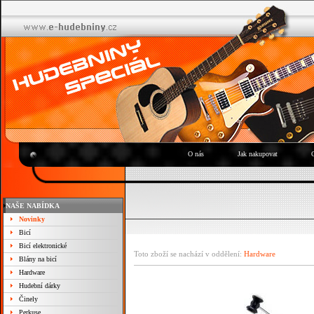
O nás
Jak nakupovat
NAŠE NABÍDKA
Novinky
Bicí
Bicí elektronické
Toto zboží se nachází v oddělení:
Hardware
Blány na bicí
Hardware
Hudební dárky
Činely
Perkuse