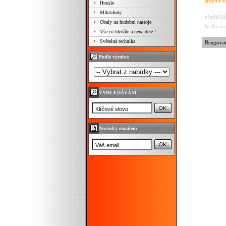
sHySYJ
Housle
Mikrofony
s1p6KQIB
Obaly na hudební nástoje
In the co
Vše co hledáte a nenajdete !
Světelná technika
Reagova
Podle výrobce
VYHLEDÁVÁNÍ
Novinky emailem