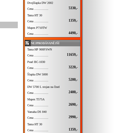
Dvojšlapka DW 2002
5330,-
Cena ................
Tama HT 30
1359,-
Cena ................
Mapex P710TW
4490,-
Cena ................
NEJPRODÁVANĚJŠÍ
Tama HP 900FSWN
11659,-
Cena ................
Pearl BC-1030
3220,-
Cena ................
Šlapka DW 5000
5200,-
Cena ................
DW 5700 L stojan na činel
2400,-
Cena ................
Mapex T575A
2690,-
Cena ................
Yamaha DS 840
2990,-
Cena ................
Tama HT 30
1359,-
Cena ................