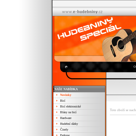
O
NAŠE NABÍDKA
Novinky
Bicí
Bicí elektronické
Toto zboží se nach
Blány na bicí
Hardware
Hudební dárky
Činely
Perkuse