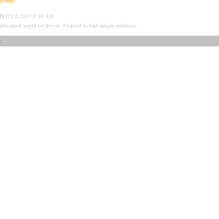
d3Woc
f (21.6.2013 0:36:43)
plticamed world we live in, it's good to find simple solutions.
t