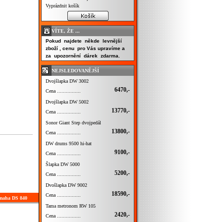
Vyprázdnit košík
VÍTE, ŽE ...
Pokud najdete někde levnější
zboží , cenu pro Vás upravíme a
za upozornění dárek zdarma.
NEJSLEDOVANĚJŠÍ
Dvojšlapka DW 3002
6470,-
Cena ................
Dvojšlapka DW 5002
13770,-
Cena ................
Sonor Giant Step dvojpedál
13800,-
Cena ................
DW drums 9500 hi-hat
9100,-
Cena ................
Šlapka DW 5000
5200,-
Cena ................
Dvošlapka DW 9002
18590,-
Cena ................
amaha DS 840
Tama metronom RW 105
2420,-
Cena ................