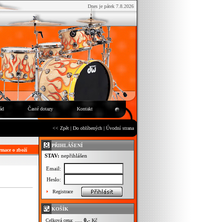
Dnes je pátek 7.8.2026
ád
Časté dotazy
Kontakt
<< Zpět
|
Do oblíbených
|
Úvodní strana
PŘIHLÁŠENÍ
mace o zboží
STAV:
nepřihlášen
Email:
Heslo:
Registrace
KOŠÍK
0,-
Celková cena: .....
Kč