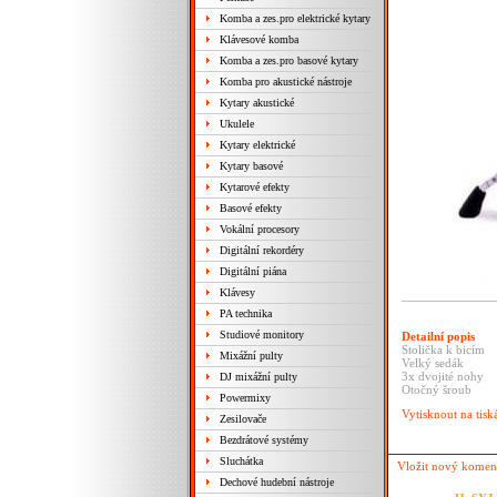
Komba a zes.pro elektrické kytary
Klávesové komba
Komba a zes.pro basové kytary
Komba pro akustické nástroje
Kytary akustické
Ukulele
Kytary elektrické
Kytary basové
Kytarové efekty
Basové efekty
Vokální procesory
Digitální rekordéry
Digitální piána
Klávesy
PA technika
Studiové monitory
Detailní popis
Stolička k bicím
Mixážní pulty
Velký sedák
3x dvojité nohy
DJ mixážní pulty
Otočný šroub
Powermixy
Vytisknout na tisk
Zesilovače
Bezdrátové systémy
Sluchátka
Vložit nový komen
Dechové hudební nástroje