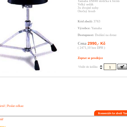
Yamaha DS840 stolička k bicím
Velký sedák
3x dvojité nohy
Otočný šroub
Kód zboží:
3763
Výrobce:
Yamaha
Dostupnost:
Dodání na dotaz
2990,- Kč
Cena
( 2471,10 bez DPH )
Zeptat se prodejce
Vložit do košíku
árně
|
Poslat odkaz
Komentáře ke zboží Y
tář