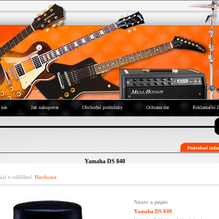
 nás
Jak nakupovat
Obchodní podmínky
Ochrana dat
Reklamační ř
Podrobné infor
Yamaha DS 840
ází v oddělení:
Hardware
Název a popis:
Yamaha DS 840