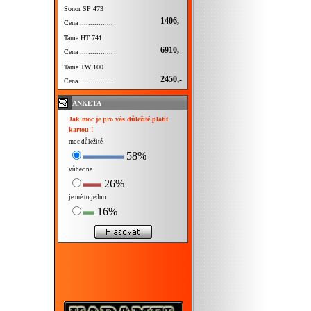
Sonor SP 473
1406,-
Cena ................
Tama HT 741
6910,-
Cena ................
Tama TW 100
2450,-
Cena ................
ANKETA
Jak moc je pro vás důležité platit
kartou !
moc důležité
58%
vůbec ne
26%
je mě to jedno
16%