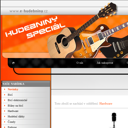
O nás
Jak nakupovat
NAŠE NABÍDKA
Novinky
Bicí
Bicí elektronické
Toto zboží se nachází v oddělení:
Hardware
Blány na bicí
Hardware
Hudební dárky
Činely
Perkuse