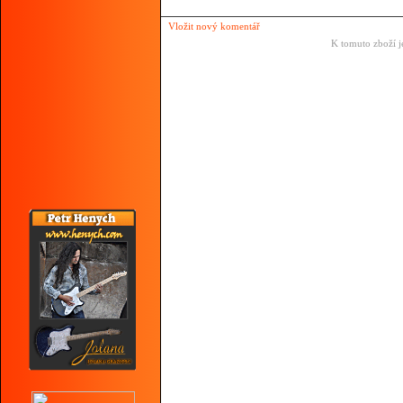
Vložit nový komentář
K tomuto zboží j