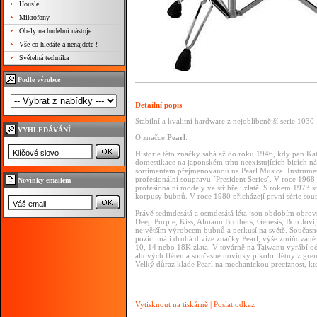
Housle
Mikrofony
Obaly na hudební nástoje
Vše co hledáte a nenajdete !
Světelná technika
Podle výrobce
Detailní popis
Stabilní a kvalitní hardware z nejoblíbenější serie 1030
VYHLEDÁVÁNÍ
O značce
Pearl
:
Historie této značky sahá až do roku 1946, kdy pan Ka
domestikace na japonském trhu neexistujících bicích nás
sortimentem přejmenovanou na Pearl Musical Instrumen
profesionální soupravu ´President Series´. V roce 1968 
Novinky emailem
profesionální modely ve stříbře i zlatě. S rokem 1973 
korpusy bubnů. V roce 1980 přicházejí první série sou
Právě sedmdesátá a osmdesátá léta jsou obdobím obrovs
Deep Purple, Kiss, Almann Brothers, Genesis, Bon Jovi, 
největším výrobcem bubnů a perkusí na světě. Současné
pozici má i druhá divize značky Pearl, výše zmiňované f
10, 14 nebo 18K zlata. V továrně na Taiwanu vyrábí od
altových fléten a současné novinky pikolo flétny z gr
Velký důraz klade Pearl na mechanickou preciznost, kte
Vytisknout na tiskárně
|
Poslat odkaz