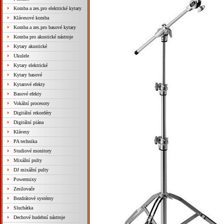
Komba a zes.pro elektrické kytary
Klávesové komba
Komba a zes.pro basové kytary
Komba pro akustické nástroje
Kytary akustické
Ukulele
Kytary elektrické
Kytary basové
Kytarové efekty
Basové efekty
Vokální procesory
Digitální rekordéry
Digitální piána
Klávesy
PA technika
Studiové monitory
Mixážní pulty
DJ mixážní pulty
Powermixy
Zesilovače
Bezdrátové systémy
Sluchátka
Dechové hudební nástroje