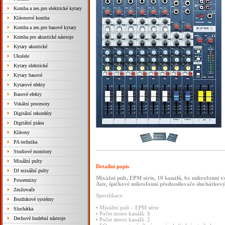
Komba a zes.pro elektrické kytary
Klávesové komba
Komba a zes.pro basové kytary
Komba pro akustické nástroje
Kytary akustické
Ukulele
Kytary elektrické
Kytary basové
Kytarové efekty
Basové efekty
Vokální procesory
Digitální rekordéry
Digitální piána
Klávesy
PA technika
Studiové monitory
Mixážní pulty
Detailní popis
DJ mixážní pulty
Mixážní pult, EPM série, 10 kanálů, 6x mikrofonní vs
Powermixy
Aux, špičkové mikrofonní předzesilovače sluchátkov
Zesilovače
Specifikace
Bezdrátové systémy
• Mixážní pult – EPM série
Sluchátka
• Počet mono kanálů: 6
Dechové hudební nástroje
• Počet stereo kanálů: 2