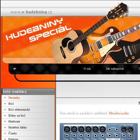
O nás
Jak nakupovat
NAŠE NABÍDKA
Novinky
Bicí
Bicí elektronické
Toto zboží se nachází v oddělení:
Mixážní pulty
Blány na bicí
Hardware
Hudební dárky
Činely
Perkuse