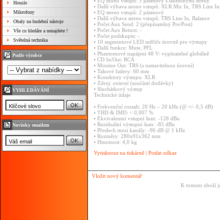
• EQ mono vstupů: 3 pásmový s laditelnými středy
Housle
• Další výbava mono vstupů: XLR Mic In, TRS Line In, 
Mikrofony
• EQ stereo vstupů: 2 pásmový
• Další výbava stereo vstupů: TRS Line In, Balance
Obaly na hudební nástoje
• Počet Aux Send: 2 (přepínatelný Pre/Post)
• Počet Aux Return: -
Vše co hledáte a nenajdete !
• Počet podskupin: -
Světelná technika
• 10 segmentové LED měřiče úrovně pro výstupy
• Další funkce: Mute, PFL
• Phantomové napájení 48 V: vypínatelné globálně
Podle výrobce
• CD In/Out: RCA
• Monitor Out: TRS (s nastavitelnou úrovní)
• Tahové fadery: 60 mm
• Konektory výstupu: XLR
• Zdroj: externí (součástí dodávky)
• Sluchátkový výstup
VYHLEDÁVÁNÍ
Technické údaje
• Frekvenční rozsah: 20 Hz – 20 kHz (@ +/- 0,5 dB)
• THD & IMD: < 0,007 %
• Ekvivalentní vstupní šum: -128 dBu
• Reziduální výstupní šum: -85 dBu
Novinky emailem
• Přeslech mezi kanály: -96 dB @ 1 kHz
• Rozměry: 280x91x362 mm
• Hmotnost: 4,0 kg
Vytisknout na tiskárně
|
Poslat odkaz
Vložit nový komentář
K tomuto zboží j