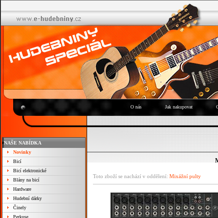
O nás
Jak nakupovat
NAŠE NABÍDKA
Novinky
M
Bicí
Bicí elektronické
Toto zboží se nachází v oddělení:
Mixážní pulty
Blány na bicí
Hardware
Hudební dárky
Činely
Perkuse