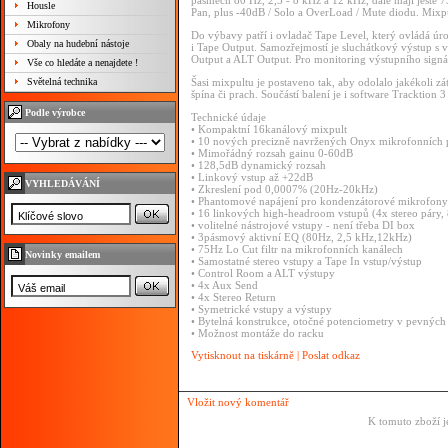
pásmech 80 Hz, 2,5 - 8 kHz a 12 kHz, dále mají ještě 7
Housle
Pan, plus -40dB / Solo a OverLoad / Mute diodu. Mix
Mikrofony
Do výbavy patří i ovladač Tape Level, který ovládá úro
Obaly na hudební nástoje
i Tape Output. Samozřejmostí je sluchátkový výstup s v
Output a ALT Output. Pro monitoring výstupního signál
Vše co hledáte a nenajdete !
Světelná technika
Šasi mixpultu je postaveno tak, aby odolalo jakékoli z
špína či prach. Součástí balení je i software Tracktion 
Podle výrobce
Technické údaje
• Kompaktní 16kanálový mixpult
• 10 nových precizně navržených Onyx mikrofonních 
• Mimořádný rozsah gainu 0-60dB
• 128,5dB dynamický rozsah
• Linkový vstup až +22dB
VYHLEDÁVÁNÍ
• Zkreslení pod 0,0007% (20Hz-20kHz)
• Phantomové napájení pro kondenzátorové mikrofony
• 16 linkových high-headroom vstupů (4x stereo páry
• volitelné nástrojové vstupy - není třeba DI box
• 3pásmový aktivní EQ (80Hz, 2,5 kHz,12kHz)
• 75Hz Lo Cut filtr na mikrofonních kanálech
Novinky emailem
• Samostatné stereo vstupy a Tape In vstup/výstup
• Control Room a ALT výstupy
• 4x Aux Send
• 4x Stereo Return
• Symetrické vstupy a výstupy
• Bytelná konstrukce, otočné potenciometry v pevnýc
• Možnost montáže do racku
Vytisknout na tiskárně
|
Poslat odkaz
Vložit nový komentář
K tomuto zboží j