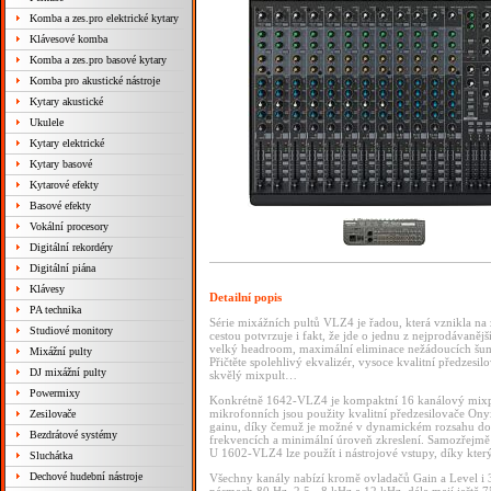
Komba a zes.pro elektrické kytary
Klávesové komba
Komba a zes.pro basové kytary
Komba pro akustické nástroje
Kytary akustické
Ukulele
Kytary elektrické
Kytary basové
Kytarové efekty
Basové efekty
Vokální procesory
Digitální rekordéry
Digitální piána
Klávesy
Detailní popis
PA technika
Série mixážních pultů VLZ4 je řadou, která vznikla na
Studiové monitory
cestou potvrzuje i fakt, že jde o jednu z nejprodávanějš
velký headroom, maximální eliminace nežádoucích šumů
Mixážní pulty
Přičtěte spolehlivý ekvalizér, vysoce kvalitní předzes
DJ mixážní pulty
skvělý mixpult…
Powermixy
Konkrétně 1642-VLZ4 je kompaktní 16 kanálový mixpul
mikrofonních jsou použity kvalitní předzesilovače Onyx
Zesilovače
gainu, díky čemuž je možné v dynamickém rozsahu dostat
Bezdrátové systémy
frekvencích a minimální úroveň zkreslení. Samozřejmě
U 1602-VLZ4 lze použít i nástrojové vstupy, díky kte
Sluchátka
Dechové hudební nástroje
Všechny kanály nabízí kromě ovladačů Gain a Level i 3