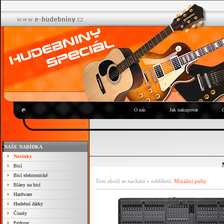
O nás
Jak nakupovat
NAŠE NABÍDKA
Novinky
Bicí
Bicí elektronické
Toto zboží se nachází v oddělení:
Mixážní pulty
Blány na bicí
Hardware
Hudební dárky
Činely
Perkuse