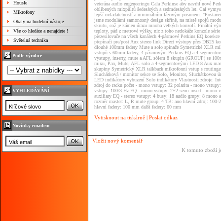
Housle
veterána audio engeneeringu Cala Perkinse aby navrhl nové Per
oblíbených mixpůltů šedesátých a sedmdesátých let. Cal vymysle
Mikrofony
lepší ovladatelností a minimálním fázovým posunem. "Postaven
jsme modulární samonosný design skříně, na místě spojů modulů
Obaly na hudební nástoje
skrutu, což je kámen úrazu mnoha velkých konzolí. Finální výr
Vše co hledáte a nenajdete !
teploty, pád z metrové výšky, nic z toho nedokáže konzole sé
přezesilovače na všech kanálech 4-pásmové Perkins EQ korekce
Světelná technika
přepínači pre/post Aux stereo link Direct výstupy přes DB25 
dlouhé 100mm fadery Mute a solo spínače Symetrické XLR m
vstupů s 60mm fadery, 4-pásmovým Perkins EQ a 4 segmento
Podle výrobce
výstupy, inserty, mute a AFL sólem 8 skupin (GROUP) se 100
mixu, Pan, Mute, AFL solo a 4-segmentovými LED 8 Aux maste
skupiny Symetrický XLR talkback mikrofonní vstup s routinge
Sluchátková / monitor sekce se Solo, Monitor, Sluchátkovou 
LED indikátory vybuzení Solo indikátory Vlastnosti zdroje: In
zdroj do racku počet - mono vstupy: 32 polarita - mono vstu
VYHLEDÁVÁNÍ
vstupy: 100/3 Hz EQ - mono vstupy: 2+2 semi insert - mono vs
auxiliary EQ - stereo vstupy: 4 busy: 18 audio grupy: 8 mono a
rozměr master: L, R mute group: 4 TB: ano hlavní zdroj: 10
hlavní fadery: 100 mm další fadery: 60 mm
Vytisknout na tiskárně
|
Poslat odkaz
Novinky emailem
Vložit nový komentář
K tomuto zboží j