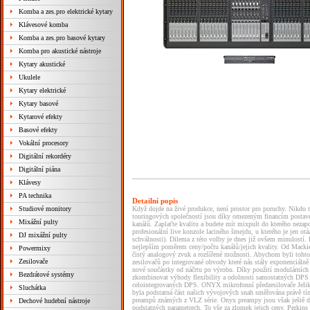
Komba a zes.pro elektrické kytary
Klávesové komba
Komba a zes.pro basové kytary
Komba pro akustické nástroje
Kytary akustické
Ukulele
Kytary elektrické
Kytary basové
Kytarové efekty
Basové efekty
Vokální procesory
Digitální rekordéry
Digitální piána
Klávesy
PA technika
Detailní popis
Studiové monitory
Když dojde na živé produkce, není prostor pro poruchy. Nikdo t
touringových společností jsou díky omezeným financím postave
Mixážní pulty
kanálů. Zaplaťte kvalitu a budete mít mixpult do kterého nezap
profesionální live konzole laciného šmejdu, u kterého je jen ot
DJ mixážní pulty
schválnosti). Dilema z této volby je dnes již ovšem minulostí
nejlepším poměrem ceny/počtu kanálů/jejich kvality. Od Macki
Powermixy
čistý analogový zvuk a rozšířené možnosti. Abychom byli tohto
Zesilovače
zesilovačů po integrované obvody které nás stály exponenciáln
nové součástky od náčrtu po výrobu. Díky použití modulárních
Bezdrátové systémy
zkombinovat výhody flexibility a odolnosti samostatných DPS 
celointegrovaných DPS. ONYX mikrofonní předzesilovače Jeliko
Sluchátka
byla podstatná část našich vývojových snah směřována právě t
preampů známých z VLZ série. Onyx preampy jsou však ještě dá
Dechové hudební nástroje
podstatných parametrech. To vše za zlomek jejich ceny. Perkins 