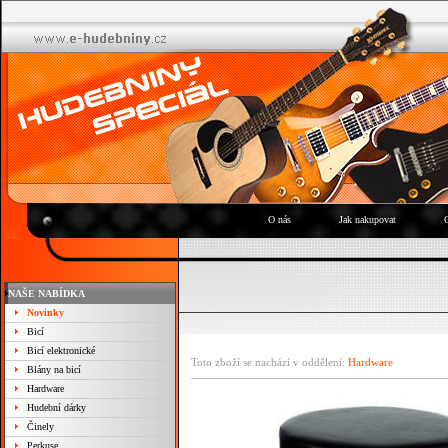
O nás
Jak nakupovat
NAŠE NABÍDKA
Novinky
Bicí
Bicí elektronické
Toto zboží se nachází v oddělení:
Hardware
Blány na bicí
Hardware
Hudební dárky
Činely
Perkuse