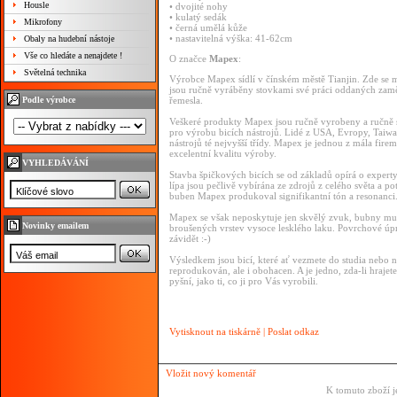
Housle
• dvojité nohy
• kulatý sedák
Mikrofony
• černá umělá kůže
• nastavitelná výška: 41-62cm
Obaly na hudební nástoje
Vše co hledáte a nenajdete !
O značce
Mapex
:
Světelná technika
Výrobce Mapex sídlí v čínském městě Tianjin. Zde se mo
jsou ručně vyráběny stovkami své práci oddaných zaměst
Podle výrobce
řemesla.
Veškeré produkty Mapex jsou ručně vyrobeny a ručně 
pro výrobu bicích nástrojů. Lidé z USA, Evropy, Taiwan
nástrojů té nejvyšší třídy. Mapex je jednou z mála fire
excelentní kvalitu výroby.
VYHLEDÁVÁNÍ
Stavba špičkových bicích se od základů opírá o experty,
lípa jsou pečlivě vybírána ze zdrojů z celého světa a
buben Mapex produkoval signifikantní tón a resonanci
Mapex se však neposkytuje jen skvělý zvuk, bubny mus
Novinky emailem
broušených vrstev vysoce lesklého laku. Povrchové úp
závidět :-)
Výsledkem jsou bicí, které ať vezmete do studia nebo na
reprodukován, ale i obohacen. A je jedno, zda-li hrajet
pyšní, jako ti, co ji pro Vás vyrobili.
Vytisknout na tiskárně
|
Poslat odkaz
Vložit nový komentář
K tomuto zboží j