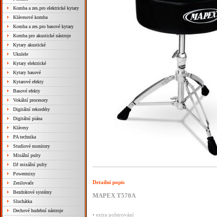
Komba a zes.pro elektrické kytary
Klávesové komba
Komba a zes.pro basové kytary
Komba pro akustické nástroje
Kytary akustické
Ukulele
Kytary elektrické
Kytary basové
Kytarové efekty
Basové efekty
Vokální procesory
Digitální rekordéry
Digitální piána
Klávesy
PA technika
Studiové monitory
Mixážní pulty
DJ mixážní pulty
Powermixy
Detailní popis
Zesilovače
Bezdrátové systémy
MAPEX T570A
Sluchátka
Dechové hudební nástroje
• extra polstrování