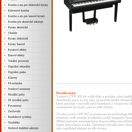
Komba a zes.pro elektrické kytary
Klávesové komba
Komba a zes.pro basové kytary
Komba pro akustické nástroje
Kytary akustické
Ukulele
Kytary elektrické
Kytary basové
Kytarové efekty
Basové efekty
Vokální procesory
Digitální rekordéry
Digitální piána
Klávesy
PA technika
Studiové monitory
Detailní popis
Mixážní pulty
Vstupte s CVP-509 do vyšší třídy a prožijte celou hude
Autentický pocit ze hry jako na pravém křídle obstará 
DJ mixážní pulty
které zaručují v nejvyšší míře hratelnost a výrazovou s
Powermixy
rozmanitost při hraní, jaká tu ještě nebyla.
Zesilovače
Tvorba zvuků CVP-407 je postavena na technologii 
Bezdrátové systémy
obsahuje vedle mnoha kvalitních zvuků kategorie Sweet
408mi interním automatickým doprovodům neuvěřiteln
Sluchátka
Super Articulation zvuků. Garantují nejvyšší míru věrno
Dechové hudební nástroje
jako například klepání na tělo kytary.