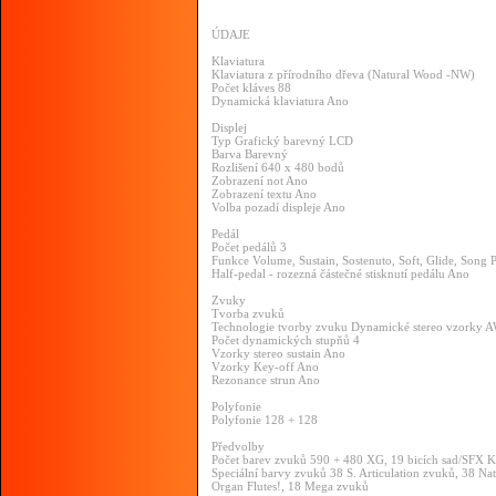
ÚDAJE
Klaviatura
Klaviatura z přírodního dřeva (Natural Wood -NW)
Počet kláves 88
Dynamická klaviatura Ano
Displej
Typ Grafický barevný LCD
Barva Barevný
Rozlišení 640 x 480 bodů
Zobrazení not Ano
Zobrazení textu Ano
Volba pozadí displeje Ano
Pedál
Počet pedálů 3
Funkce Volume, Sustain, Sostenuto, Soft, Glide, Song Pl
Half-pedal - rozezná částečné stisknutí pedálu Ano
Zvuky
Tvorba zvuků
Technologie tvorby zvuku Dynamické stereo vzorky
Počet dynamických stupňů 4
Vzorky stereo sustain Ano
Vzorky Key-off Ano
Rezonance strun Ano
Polyfonie
Polyfonie 128 + 128
Předvolby
Počet barev zvuků 590 + 480 XG, 19 bicích sad/SFX K
Speciální barvy zvuků 38 S. Articulation zvuků, 38 Na
Organ Flutes!, 18 Mega zvuků