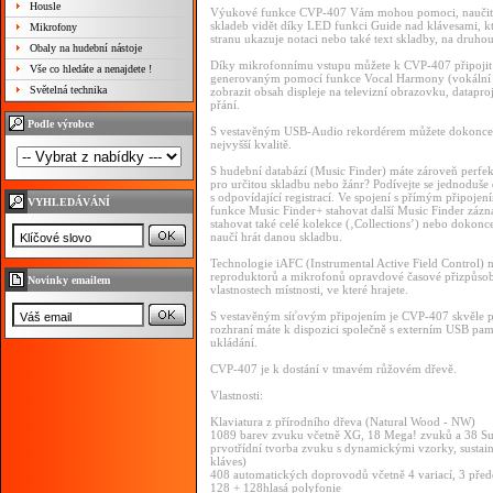
Housle
Výukové funkce CVP-407 Vám mohou pomoci, naučit se 
skladeb vidět díky LED funkci Guide nad klávesami, kt
Mikrofony
stranu ukazuje notaci nebo také text skladby, na druhou 
Obaly na hudební nástoje
Díky mikrofonnímu vstupu můžete k CVP-407 připojit
Vše co hledáte a nenajdete !
generovaným pomocí funkce Vocal Harmony (vokální ha
Světelná technika
zobrazit obsah displeje na televizní obrazovku, datap
přání.
Podle výrobce
S vestavěným USB-Audio rekordérem můžete dokonce z
nejvyšší kvalitě.
S hudební databází (Music Finder) máte zároveň perfektn
pro určitou skladbu nebo žánr? Podívejte se jednoduše
s odpovídající registrací. Ve spojení s přímým připoje
VYHLEDÁVÁNÍ
funkce Music Finder+ stahovat další Music Finder zázn
stahovat také celé kolekce (‚Collections’) nebo dokonc
naučí hrát danou skladbu.
Technologie iAFC (Instrumental Active Field Control)
reproduktorů a mikrofonů opravdové časové přizpůsoben
Novinky emailem
vlastnostech místnosti, ve které hrajete.
S vestavěným síťovým připojením je CVP-407 skvěle p
rozhraní máte k dispozici společně s externím USB p
ukládání.
CVP-407 je k dostání v tmavém růžovém dřevě.
Vlastnosti:
Klaviatura z přírodního dřeva (Natural Wood - NW)
1089 barev zvuku včetně XG, 18 Mega! zvuků a 38 Sup
prvotřídní tvorba zvuku s dynamickými vzorky, sustain
kláves)
408 automatických doprovodů včetně 4 variací, 3 přede
128 + 128hlasá polyfonie