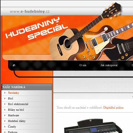
O nás
Jak nakupovat
NAŠE NABÍDKA
Novinky
Bicí
Bicí elektronické
Toto zboží se nachází v oddělení:
Digitální piána
Blány na bicí
Hardware
Hudební dárky
Činely
Perkuse