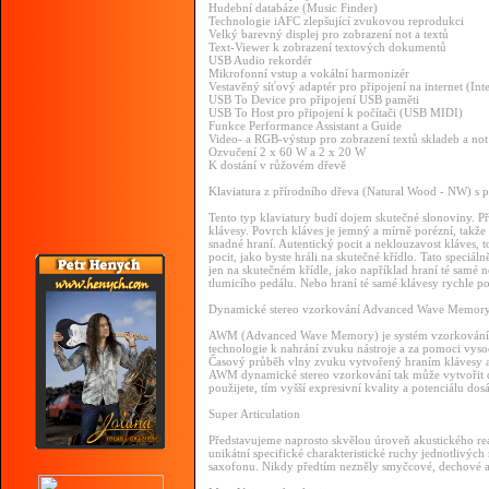
Hudební databáze (Music Finder)
Technologie iAFC zlepšující zvukovou reprodukci
Velký barevný displej pro zobrazení not a textů
Text-Viewer k zobrazení textových dokumentů
USB Audio rekordér
Mikrofonní vstup a vokální harmonizér
Vestavěný síťový adaptér pro připojení na internet (In
USB To Device pro připojení USB paměti
USB To Host pro připojení k počítači (USB MIDI)
Funkce Performance Assistant a Guide
Video- a RGB-výstup pro zobrazení textů skladeb a not
Ozvučení 2 x 60 W a 2 x 20 W
K dostání v růžovém dřevě
Klaviatura z přírodního dřeva (Natural Wood - NW) s 
Tento typ klaviatury budí dojem skutečné slonoviny. Př
klávesy. Povrch kláves je jemný a mírně porézní, takže
snadné hraní. Autentický pocit a neklouzavost kláves, t
pocit, jako byste hráli na skutečné křídlo. Tato speciá
jen na skutečném křídle, jako například hraní té samé n
tlumicího pedálu. Nebo hraní té samé klávesy rychle po
Dynamické stereo vzorkování Advanced Wave Memo
AWM (Advanced Wave Memory) je systém vzorkování, kt
technologie k nahrání zvuku nástroje a za pomoci vysoc
Časový průběh vlny zvuku vytvořený hraním klávesy aku
AWM dynamické stereo vzorkování tak může vytvořit 
použijete, tím vyšší expresivní kvality a potenciálu dos
Super Articulation
Představujeme naprosto skvělou úroveň akustického rea
unikátní specifické charakteristické ruchy jednotlivých
saxofonu. Nikdy předtím nezněly smyčcové, dechové a ž