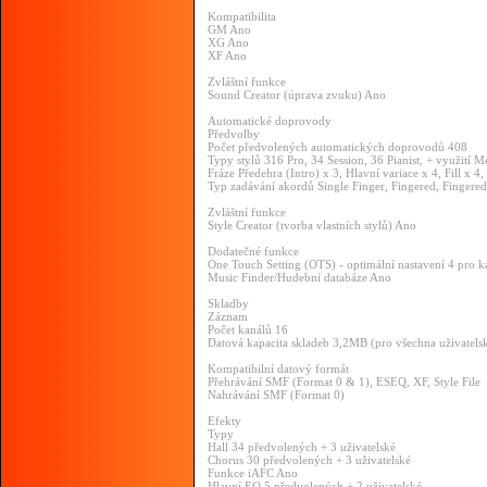
Kompatibilita
GM Ano
XG Ano
XF Ano
Zvláštní funkce
Sound Creator (úprava zvuku) Ano
Automatické doprovody
Předvolby
Počet předvolených automatických doprovodů 408
Typy stylů 316 Pro, 34 Session, 36 Pianist, + využití
Fráze Předehra (Intro) x 3, Hlavní variace x 4, Fill x 
Typ zadávání akordů Single Finger, Fingered, Fingered
Zvláštní funkce
Style Creator (tvorba vlastních stylů) Ano
Dodatečné funkce
One Touch Setting (OTS) - optimální nastavení 4 pro
Music Finder/Hudební databáze Ano
Skladby
Záznam
Počet kanálů 16
Datová kapacita skladeb 3,2MB (pro všechna uživatelsk
Kompatibilní datový formát
Přehrávání SMF (Format 0 & 1), ESEQ, XF, Style File
Nahrávání SMF (Format 0)
Efekty
Typy
Hall 34 předvolených + 3 uživatelské
Chorus 30 předvolených + 3 uživatelské
Funkce iAFC Ano
Hlavní EQ 5 předvolených + 2 uživatelské