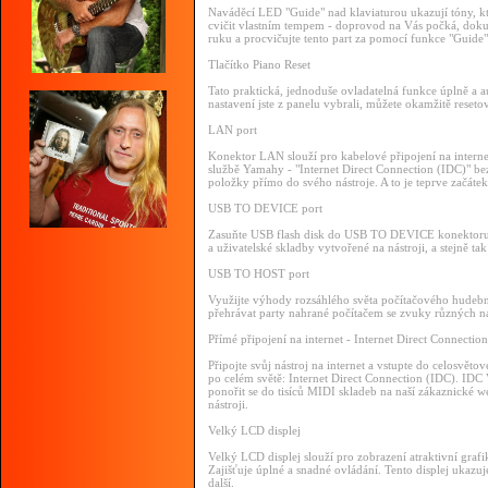
Naváděcí LED "Guide" nad klaviaturou ukazují tóny, kter
cvičit vlastním tempem - doprovod na Vás počká, doku
ruku a procvičujte tento part za pomocí funkce "Guide"
Tlačítko Piano Reset
Tato praktická, jednoduše ovladatelná funkce úplně a a
nastavení jste z panelu vybrali, můžete okamžitě reset
LAN port
Konektor LAN slouží pro kabelové připojení na internet,
službě Yamahy - "Internet Direct Connection (IDC)" bez
položky přímo do svého nástroje. A to je teprve začátek
USB TO DEVICE port
Zasuňte USB flash disk do USB TO DEVICE konektoru na
a uživatelské skladby vytvořené na nástroji, a stejně tak 
USB TO HOST port
Využijte výhody rozsáhlého světa počítačového hudebn
přehrávat party nahrané počítačem se zvuky různých ná
Přímé připojení na internet - Internet Direct Connectio
Připojte svůj nástroj na internet a vstupte do celosvě
po celém světě: Internet Direct Connection (IDC). IDC 
ponořit se do tisíců MIDI skladeb na naší zákaznické 
nástroji.
Velký LCD displej
Velký LCD displej slouží pro zobrazení atraktivní graf
Zajišťuje úplné a snadné ovládání. Tento displej ukazu
další.