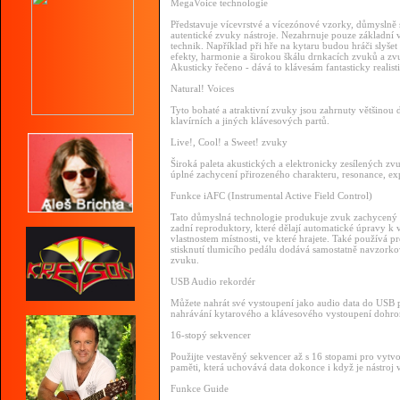
MegaVoice technologie
Představuje vícevrstvé a vícezónové vzorky, důmyslně 
autentické zvuky nástroje. Nezahrnuje pouze základní v
technik. Například při hře na kytaru budou hráči slyšet 
efekty, harmonie a širokou škálu drnkacích zvuků a zv
Akusticky řečeno - dává to klávesám fantasticky realist
Natural! Voices
Tyto bohaté a atraktivní zvuky jsou zahrnuty většinou 
klavírních a jiných klávesových partů.
Live!, Cool! a Sweet! zvuky
Široká paleta akustických a elektronicky zesílených zv
úplné zachycení přirozeného charakteru, resonance, exp
Funkce iAFC (Instrumental Active Field Control)
Tato důmyslná technologie produkuje zvuk zachycený
zadní reproduktory, které dělají automatické úpravy k
vlastnostem místnosti, ve které hrajete. Také používá p
stisknutí tlumicího pedálu dodává samostatně navzorko
zvuku.
USB Audio rekordér
Můžete nahrát své vystoupení jako audio data do USB pa
nahrávání kytarového a klávesového vystoupení dohrom
16-stopý sekvencer
Použijte vestavěný sekvencer až s 16 stopami pro vytvo
paměti, která uchovává data dokonce i když je nástroj 
Funkce Guide