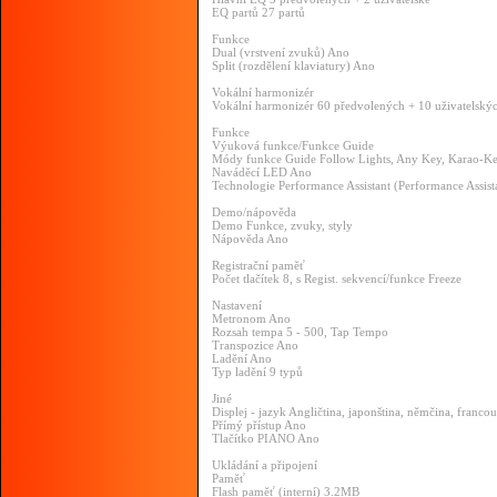
EQ partů 27 partů
Funkce
Dual (vrstvení zvuků) Ano
Split (rozdělení klaviatury) Ano
Vokální harmonizér
Vokální harmonizér 60 předvolených + 10 uživatelský
Funkce
Výuková funkce/Funkce Guide
Módy funkce Guide Follow Lights, Any Key, Karao-K
Naváděcí LED Ano
Technologie Performance Assistant (Performance Assi
Demo/nápověda
Demo Funkce, zvuky, styly
Nápověda Ano
Registrační paměť
Počet tlačítek 8, s Regist. sekvencí/funkce Freeze
Nastavení
Metronom Ano
Rozsah tempa 5 - 500, Tap Tempo
Transpozice Ano
Ladění Ano
Typ ladění 9 typů
Jiné
Displej - jazyk Angličtina, japonština, němčina, francoušt
Přímý přístup Ano
Tlačítko PIANO Ano
Ukládání a připojení
Paměť
Flash paměť (interní) 3.2MB