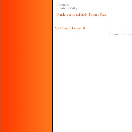
Hmotnost
Hmotnost 84kg
Vytisknout na tiskárně
|
Poslat odkaz
Vložit nový komentář
K tomuto zboží j