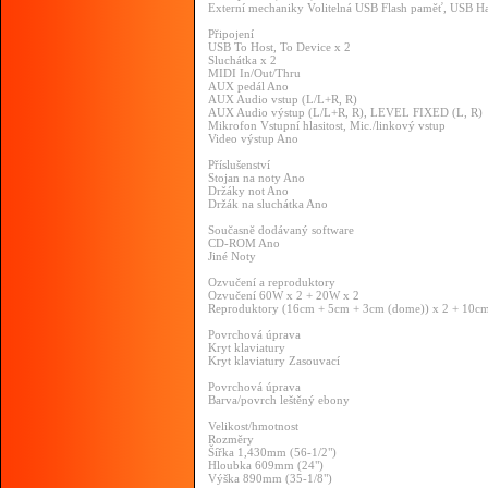
Externí mechaniky Volitelná USB Flash paměť, USB Ha
Připojení
USB To Host, To Device x 2
Sluchátka x 2
MIDI In/Out/Thru
AUX pedál Ano
AUX Audio vstup (L/L+R, R)
AUX Audio výstup (L/L+R, R), LEVEL FIXED (L, R)
Mikrofon Vstupní hlasitost, Mic./linkový vstup
Video výstup Ano
Příslušenství
Stojan na noty Ano
Držáky not Ano
Držák na sluchátka Ano
Současně dodávaný software
CD-ROM Ano
Jiné Noty
Ozvučení a reproduktory
Ozvučení 60W x 2 + 20W x 2
Reproduktory (16cm + 5cm + 3cm (dome)) x 2 + 10cm
Povrchová úprava
Kryt klaviatury
Kryt klaviatury Zasouvací
Povrchová úprava
Barva/povrch leštěný ebony
Velikost/hmotnost
Rozměry
Šířka 1,430mm (56-1/2")
Hloubka 609mm (24")
Výška 890mm (35-1/8")