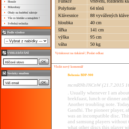
Funkce
vrstvení, rozdělení k
Housle
Mikrofony
Polyfonie
64 tónů
Obaly na hudební nástoje
Klávesnice
88 vyvážených kláv
Vše co hledáte a nenajdete !
hloubka
40 cm
Světelná technika
šířka
141 cm
Podle výrobce
výška
95 cm
váha
50 kg
VYHLEDÁVÁNÍ
Vytisknout na tiskárně
|
Poslat odkaz
Vložit nový komentář
Novinky emailem
Bohemia BDP-900
mcmRNbJNCnW (21.7.2015 16
. Usually whenever I am about 
brekfaast, lunch or dinner an
Another troubling note. Today 
Gandhi. The pioneer player, af
was an incompatible disc. Thi
and samsung players without t
what other discs this player 