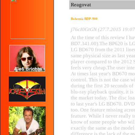
Reagovat
Bohemia BDP-900
j76cI0GtGN (27.7.2015 19:07
At the time of this review I ha
BD7.341.00).The BP620 is LG'
LG BD670 from the 2011 line
same physical size as last year
player compared to the 2012
feels very cheap.The user inter
At times last year's BD670 mo
control. This is not the case w
during the first 20 seconds of
blu-ray playback quality, it i
the market today. The disc l
to last year's LG BD670. DVD
too. One feature missing acro
feature. While I never really
know of some people who will 
exactly the same as the model
difference is the lack of the 