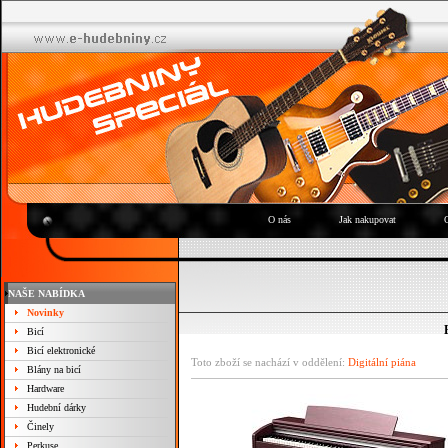
O nás
Jak nakupovat
NAŠE NABÍDKA
Novinky
Bicí
Bicí elektronické
Toto zboží se nachází v oddělení:
Digitální piána
Blány na bicí
Hardware
Hudební dárky
Činely
Perkuse