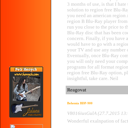
3 months of use, is that I hate
solution to region free Blu-Ra
you need an american region 
region B Blu-Ray player from
run you close to the price to th
Blu-Ray disc that has been cod
concern. Finally, if you have
would have to go with a regio
your TV and use any number of
Eventually, once Blu-Ray co
you will only need your comp
programs for all format region 
region free Blu-Ray option, p
insightful, take care. Neil
Reagovat
Bohemia BDP-900
V8016iusGulA (27.7.2015 13:
Wonderful exalnpation of fact