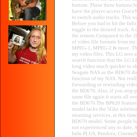
bottom. These three buttons h
have the player access GraceN
to switch audio tracks. This w
Before you had to hit the Info
toggle to the desired track. A
the remote.Compared to the 20
of video file formats from m
MPEG-1, MPEG-2 & more. The 
my video files. This LG sees a
search function that the LG L
long video much quicker to s
Seagate NAS as the BD670 did
function of my NAS. Not reall
forwarding or rewinding vid
the BD670. Also, if you stop p
same file again it starts all ov
the BD670.The BP620 features 
model lacks the 5Ghz wireless
steaming services, at this time
BD670 model. Some people have
not experienced any to date. A
hulu PLUS, Pandora, CinemaN