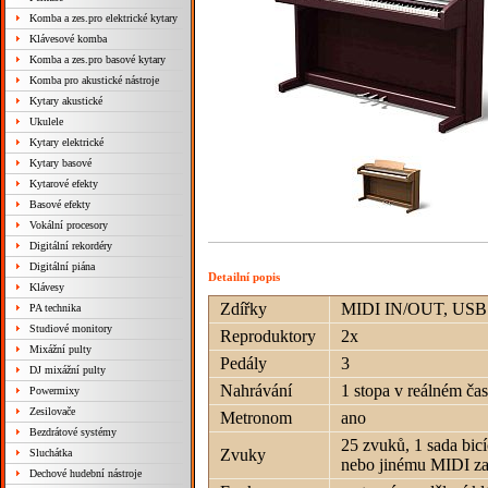
Komba a zes.pro elektrické kytary
Klávesové komba
Komba a zes.pro basové kytary
Komba pro akustické nástroje
Kytary akustické
Ukulele
Kytary elektrické
Kytary basové
Kytarové efekty
Basové efekty
Vokální procesory
Digitální rekordéry
Digitální piána
Detailní popis
Klávesy
Zdířky
MIDI IN/OUT, USB I
PA technika
Studiové monitory
Reproduktory
2x
Mixážní pulty
Pedály
3
DJ mixážní pulty
Nahrávání
1 stopa v reálném ča
Powermixy
Zesilovače
Metronom
ano
Bezdrátové systémy
25 zvuků, 1 sada bic
Zvuky
Sluchátka
nebo jinému MIDI za
Dechové hudební nástroje