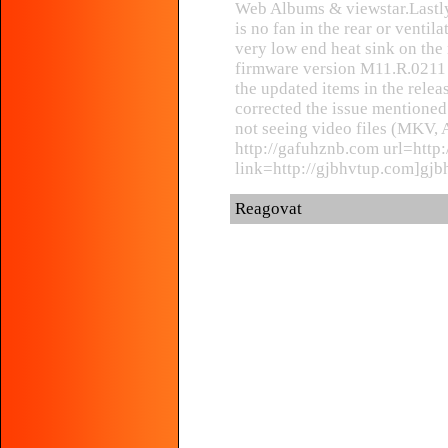
Web Albums & viewstar.Lastly I
is no fan in the rear or ventila
very low end heat sink on th
firmware version M11.R.0211 f
the updated items in the rele
corrected the issue mentioned
not seeing video files (MKV,
http://gafuhznb.com url=http
link=http://gjbhvtup.com]gjbh
Reagovat