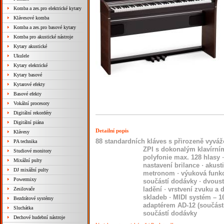
Komba a zes.pro elektrické kytary
Klávesové komba
Komba a zes.pro basové kytary
Komba pro akustické nástroje
Kytary akustické
Ukulele
Kytary elektrické
Kytary basové
Kytarové efekty
Basové efekty
Vokální procesory
Digitální rekordéry
Digitální piána
Detailní popis
Klávesy
88 standardních kláves s přirozeně vyv
PA technika
ZPI s dokonalým klavírn
Studiové monitory
polyfonie max. 128 hlasy
·
Mixážní pulty
nastavení brilance
·
akust
DJ mixážní pulty
metronom
·
výuková funkc
Powermixy
součástí dodávky
·
dvoust
ladění
·
vrstvení zvuku a 
Zesilovače
skladeb
·
MIDI systém – 16
Bezdrátové systémy
adaptérem AD-12 (součást
Sluchátka
součástí dodávky
Dechové hudební nástroje