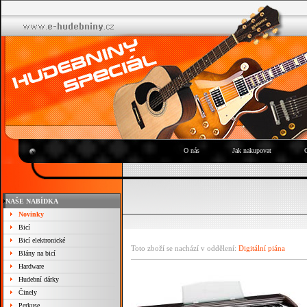
O nás
Jak nakupovat
NAŠE NABÍDKA
Novinky
Bicí
Bicí elektronické
Toto zboží se nachází v oddělení:
Digitální piána
Blány na bicí
Hardware
Hudební dárky
Činely
Perkuse