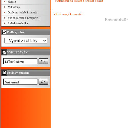
Vytisknout na tiskárně
|
Poslat odkaz
Housle
Mikrofony
Obaly na hudební nástoje
Vložit nový komentář
Vše co hledáte a nenajdete !
K tomuto zboží j
Světelná technika
Podle výrobce
VYHLEDÁVÁNÍ
Novinky emailem