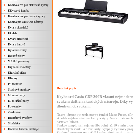
Komba a zes.pro elektrické kytary
Klávesové komba
Komba a zes.pro basové kytary
Komba pro akustické nástroje
Kytary akustické
Ukulele
Kytary elektrické
Kytary basové
Kytarové efekty
Basové efekty
Vokální procesory
Digitální rekordéry
Digitální piána
Klávesy
PA technika
Detailní popis
Studiové monitory
Mixážní pulty
Keyboard Casio CDP 200R vlastní nejmoderne
zvukem dalších akustických nástroju. Díky vys
DJ mixážní pulty
dlouhým dozvukem.
Powermixy
Zesilovače
Nástroj disponuje zcela novou funkcí Music Preset, díky
Bezdrátové systémy
skladeb najdete všechny žánry a styly. Navíc máte možno
nastavení uložit.
Sluchátka
Funkce samplování sejmete libovolný až 10 vterin dlouh
akustických zvuku a 3 bicí sady. Vyspelý výukový pro
Dechové hudební nástroje
Zvukový procesor typu AHL* s duálními vzorky - vzorek j