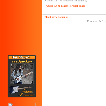
• stojan CS-43P není součástí dodávky
Vytisknout na tiskárně
|
Poslat odkaz
Vložit nový komentář
K tomuto zboží j