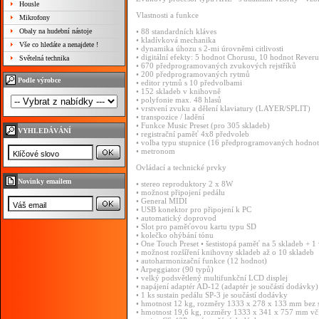
Housle
Vlastnosti a funkce
Mikrofony
Obaly na hudební nástoje
• 88 standardních kláves
• kladívková mechanika
Vše co hledáte a nenajdete !
• dynamika úhozu s 2-mi úrovněmi citlivosti
• digitální efekty: 5 hodnot Chorusu, 10 hodnot Reveru
Světelná technika
• 670 předprogramovaných zvukových rejstříků
• 200 předprogramovaných rytmů
Podle výrobce
• editor rytmů s 10 předvolbami
• 152 skladeb v knihovně
• polyfonie max. 48 hlasů
• vrstvení zvuku a dělení klaviatury (LAYER/SPLIT)
• transpozice / ladění
• Funkce Music Preset (pro 305 skladeb)
VYHLEDÁVÁNÍ
• registrační paměť 4x8 předvoleb
• volba typu stupnice (16 předprogramovaných hodnot
• metronom
Ovládací a technické prvky
Novinky emailem
• stereo reproduktory 2 x 8W
• možnost připojení pedálu
• General MIDI
• USB konektor pro připojení k PC
• automatický doprovod
• Slot pro paměťovou kartu typu SD
• kolečko ohýbání tónu
• One Touch Preset • šestistopá paměť na 5 skladeb + 
• možnost rozšíření knihovny skladeb až o 10 skladeb
• autoharmonizační funkce (12 hodnot)
• Arpeggiator (90 typů)
• velký podsvětlený multifunkční LCD displej
• napájení adaptér AD-12 (adaptér je součástí dodávky)
• 1 ks sustain pedálu SP-3 je součástí dodávky
• hmotnost 12 kg, rozměry 1333 x 278 x 133 mm bez 
• hmotnost 19,6 kg, rozměry 1333 x 341 x 757 mm vč