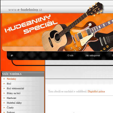
O nás
Jak nakupovat
NAŠE NABÍDKA
Novinky
Bicí
Bicí elektronické
Toto zboží se nachází v oddělení:
Digitální piána
Blány na bicí
Hardware
Hudební dárky
Činely
Perkuse