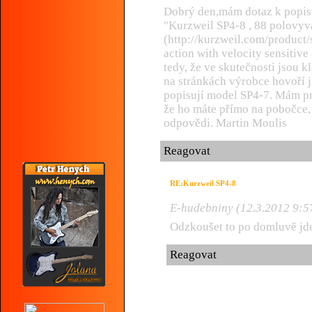
Dobrý den,mám dotaz k popis
"Kurzweil SP4-8 , 88 polovyv
(http://kurzweil.com/product
action with velocity sensitiv
tedy, že ve skutečnosti jsou 
na stránkách výrobce hovoří j
popisují model SP4-7. Mám pr
že ho máte přímo na pobočce,
odpovědi. Martin Moulis
Reagovat
RE:Kurzweil SP4-8
E-hudebniny (12.3.2012 9:5
Odzkoušet to po domluvě jd
Reagovat