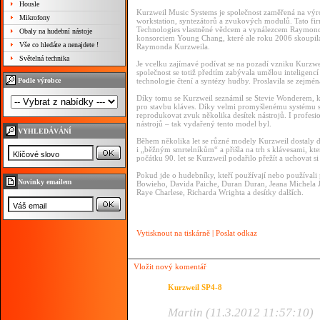
Housle
Kurzweil Music Systems je společnost zaměřená na výro
Mikrofony
workstation, syntezátorů a zvukových modulů. Tato fir
Technologies vlastněné vědcem a vynálezcem Raymon
Obaly na hudební nástoje
konsorciem Young Chang, které ale roku 2006 skoupila
Vše co hledáte a nenajdete !
Raymonda Kurzweila.
Světelná technika
Je vcelku zajímavé podívat se na pozadí vzniku Kurzw
společnost se totiž předtím zabývala umělou inteligenc
Podle výrobce
technologie čtení a syntézy hudby. Proslavila se zejmé
Díky tomu se Kurzweil seznámil se Stevie Wonderem, k
pro stavbu kláves. Díky velmi promyšlenému systému sn
reprodukovat zvuk několika desítek nástrojů. I profes
nástrojů – tak vydařený tento model byl.
VYHLEDÁVÁNÍ
Během několika let se různé modely Kurzweil dostaly do 
i „běžným smrtelníkům“ a přišla na trh s klávesami, k
počátku 90. let se Kurzweil podařilo přežít a uchovat s
Pokud jde o hudebníky, kteří používají nebo používali
Novinky emailem
Bowieho, Davida Paiche, Duran Duran, Jeana Michela Ja
Raye Charlese, Richarda Wrighta a desítky dalších.
Vytisknout na tiskárně
|
Poslat odkaz
Vložit nový komentář
Kurzweil SP4-8
Martin (11.3.2012 11:57:10)