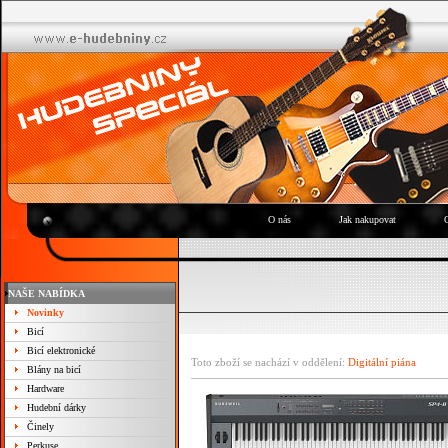
O nás
Jak nakupovat
NAŠE NABÍDKA
Novinky
Bicí
Bicí elektronické
Toto zboží se nachází v oddělení:
Digitální piána
Blány na bicí
Hardware
Hudební dárky
Činely
Perkuse