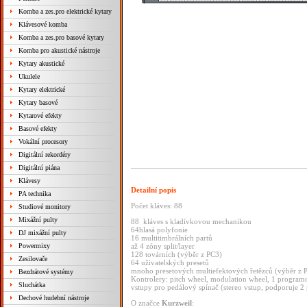
Komba a zes.pro elektrické kytary
Klávesové komba
Komba a zes.pro basové kytary
Komba pro akustické nástroje
Kytary akustické
Ukulele
Kytary elektrické
Kytary basové
Kytarové efekty
Basové efekty
Vokální procesory
Digitální rekordéry
Digitální piána
Klávesy
Detailní popis
PA technika
Počet kláves: 88
Studiové monitory
Mixážní pulty
88 kláves s kladívkovou mechanikou
64hlasá polyfonie
DJ mixážní pulty
16 multitimbrálních partů
Powermixy
až 4 zóny split/layer
128 továrních (výběr z PC3)
Zesilovače
64 uživatelských presetů
mnoho presetových multiefektových řetězců (výběr z 
Bezdrátové systémy
Kontrolery: pitch wheel, modulation wheel, 1 program
Sluchátka
vstupy pro pedálový spínač (stereo vstup, podporuje 2 
Dechové hudební nástroje
O značce
Kurzweil
: