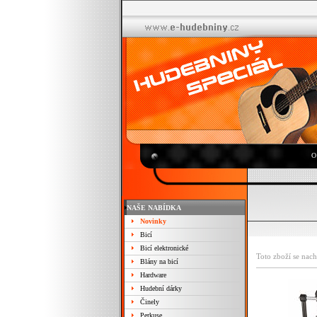
O
NAŠE NABÍDKA
Novinky
Bicí
Bicí elektronické
Toto zboží se nach
Blány na bicí
Hardware
Hudební dárky
Činely
Perkuse