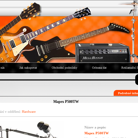
 nás
Jak nakupovat
Obchodní podmínky
Ochrana dat
Reklamační ř
Podrobné infor
Mapex P500TW
ází v oddělení:
Hardware
Název a popis:
Mapex P500TW