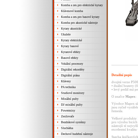
Komba a zes.pro elektrické kytary
Klávesové komba
Komba a zes.pro basové kytary
Komba pro akustické nástroje
Kytary akustické
Ukulele
Kytary elektrické
Kytary basové
Kytarové efekty
Basové efekty
Vokální procesory
Digitální rekordéry
Detailní popis
Digitální piána
Klávesy
dvojitá verze P50
• duální beatery (fi
PA technika
• levý pedál má p
Studiové monitory
O značce
Mapex
:
Mixážní pulty
Výrobce Mapex sídl
DJ mixážní pulty
jsou ručně vyráběn
Powermixy
řemesla.
Zesilovače
Veškeré produkty 
pro výrobu bicích 
Bezdrátové systémy
nástrojů té nejvyš
Sluchátka
excelentní kvalitu
Dechové hudební nástroje
Stavba špičkových 