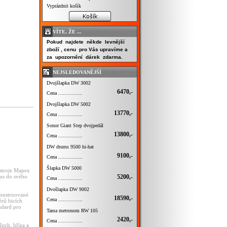
Vyprázdnit košík
VÍTE, ŽE ...
Pokud najdete někde levnější
zboží , cenu pro Vás upravíme a
za upozornění dárek zdarma.
NEJSLEDOVANĚJŠÍ
Dvojšlapka DW 3002
6470,-
Cena ................
Dvojšlapka DW 5002
13770,-
Cena ................
Sonor Giant Step dvojpedál
13800,-
Cena ................
DW drums 9500 hi-hat
9100,-
Cena ................
Šlapka DW 5000
ástroje Mapex
5200,-
mus do svého
Cena ................
Dvošlapka DW 9002
konstruované
18590,-
Cena ................
érů bicích
andard pro
Tama metronom RW 105
2420,-
Cena ................
řech, bříza a