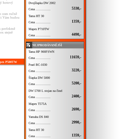
dý hotový
Dvojšlapka DW 2002
5330,-
Cena ................
no osm ručně
Tama HT 30
íci Vám budou
1359,-
Cena ................
n perfektně
Mapex P710TW
ex stejně
4490,-
Cena ................
NEJPRODÁVANĚJŠÍ
Tama HP 900FSWN
11659,-
Cena ................
apex P500TW
Pearl BC-1030
3220,-
Cena ................
Šlapka DW 5000
5200,-
Cena ................
DW 5700 L stojan na činel
2400,-
Cena ................
Mapex T575A
2690,-
Cena ................
Yamaha DS 840
2990,-
Cena ................
Tama HT 30
1359,-
Cena ................