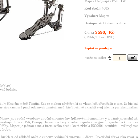
Mapex Dvojšlapka P500 TW
Kód zboží:
4685
Výrobce:
Mapex
Dostupnost:
Dodání na dotaz
3590,- Kč
Cena
( 2966,90 bez DPH )
Zeptat se prodejce
Vložit do košíku
0
lc/plast)
evné bočnice
í v čínském městě Tianjin. Zde se mohou návštěvníci na vlastní oči přesvědčit o tom, že bicí n
y stovkami své práci oddaných zaměstnanců, kteří pečlivě vkládají svůj talent a perfekcionalis
Mapex jsou ručně vyrobeny a ručně smontovány špičkovými řemeslníky v továrně, specielně z
nástrojů. Lidé z USA, Evropy, Taiwanu a Číny si získali reputaci designérů, výrobců a konstrukt
ší třídy. Mapex je jednou z mála firem svého druhu která získala ISO9001 certifikát – světový st
 výroby.
bicích se od základů opírá o experty, vybírající surovinu – dřevo. Prvotřídní dřeva jako javor, o