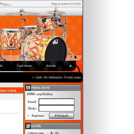
Dnes je sobota 8.8.2026
ád
Časté dotazy
Kontakt
<< Zpět
|
Do oblíbených
|
Úvodní strana
PŘIHLÁŠENÍ
mace o zboží
STAV:
nepřihlášen
Email:
Heslo:
Registrace
KOŠÍK
0,-
Celková cena: .....
Kč