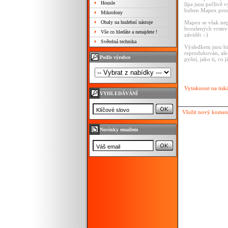
Housle
lípa jsou pečlivě
buben Mapex produ
Mikrofony
Obaly na hudební nástoje
Mapex se však nep
broušených vrstev
Vše co hledáte a nenajdete !
závidět :-)
Světelná technika
Výsledkem jsou bic
reprodukován, ale 
Podle výrobce
pyšní, jako ti, co 
Vytisknout na tisk
VYHLEDÁVÁNÍ
Vložit nový komen
Novinky emailem