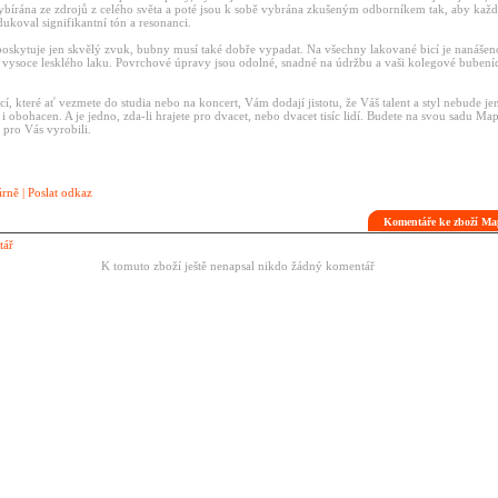
 vybírána ze zdrojů z celého světa a poté jsou k sobě vybrána zkušeným odborníkem tak, aby kaž
koval signifikantní tón a resonanci.
oskytuje jen skvělý zvuk, bubny musí také dobře vypadat. Na všechny lakované bicí je nanáše
 vysoce lesklého laku. Povrchové úpravy jsou odolné, snadné na údržbu a vaši kolegové buben
í, které ať vezmete do studia nebo na koncert, Vám dodají jistotu, že Váš talent a styl nebude je
i obohacen. A je jedno, zda-li hrajete pro dvacet, nebo dvacet tisíc lidí. Budete na svou sadu Map
ji pro Vás vyrobili.
árně
|
Poslat odkaz
Komentáře ke zboží M
tář
K tomuto zboží ještě nenapsal nikdo žádný komentář