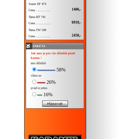
Sonor SP 473
1406,-
Cena ................
Tama HT 741
6910,-
Cena ................
Tama TW 100
2450,-
Cena ................
ANKETA
Jak moc je pro vás důležité platit
kartou !
moc důležité
58%
vůbec ne
26%
je mě to jedno
16%