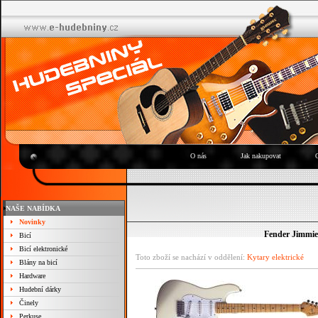
O nás
Jak nakupovat
NAŠE NABÍDKA
Novinky
Fender Jimmie
Bicí
Bicí elektronické
Toto zboží se nachází v oddělení:
Kytary elektrické
Blány na bicí
Hardware
Hudební dárky
Činely
Perkuse