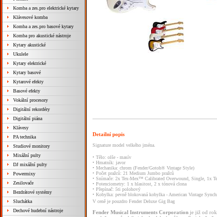
Komba a zes.pro elektrické kytary
Klávesové komba
Komba a zes.pro basové kytary
Komba pro akustické nástroje
Kytary akustické
Ukulele
Kytary elektrické
Kytary basové
Kytarové efekty
Basové efekty
Vokální procesory
Digitální rekordéry
Digitální piána
Klávesy
Detailní popis
PA technika
Signature model velkého jména.
Studiové monitory
Mixážní pulty
• Tělo: olše - masív
• Hmatník: javor
DJ mixážní pulty
• Mechanika: chrom (Fender/Gotoh® Vintage Style)
• Počet pražců: 21 Medium Jumbo pražců
Powermixy
• Snímače: 2x Tex-Mex™ Calibrated Overwound, Single, 1x T
Zesilovače
• Potenciometry: 1 x hlasitost, 2 x tónová clona
• Přepínač: 5ti polohový
Bezdrátové systémy
• Kobylka: pevně blokovaná kobylka - American Vintage Synch
Sluchátka
V ceně je pouzdro Fender Deluxe Gig Bag
Dechové hudební nástroje
Fender
Musical
Instruments
Corporation
je
již
od
ro