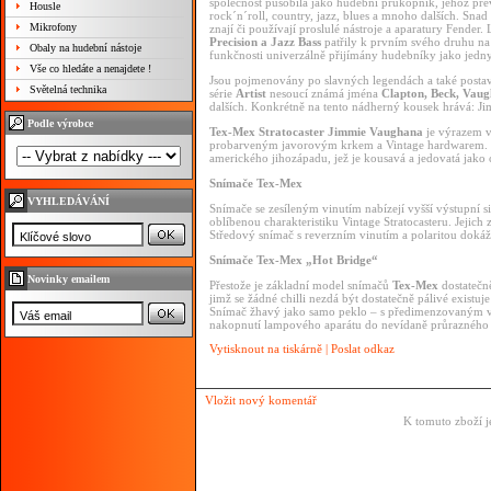
společnost
působila
jako
hudební
průkopník,
jehož
pře
Housle
rock´n´roll,
country,
jazz,
blues
a
mnoho
dalších.
Snad
Mikrofony
znají
či
používají
proslulé
nástroje
a
aparatury
Fender.
Precision
a
Jazz
Bass
patřily
k
prvním
svého
druhu
n
Obaly na hudební nástoje
funkčnosti
univerzálně
přijímány
hudebníky
jako
jedn
Vše co hledáte a nenajdete !
Jsou
pojmenovány
po
slavných
legendách
a
také
posta
Světelná technika
série
Artist
nesoucí
známá
jména
Clapton,
Beck,
Vau
dalších.
Konkrétně
na
tento
nádherný
kousek
hrává:
Ji
Podle výrobce
Tex-Mex
Stratocaster
Jimmie
Vaughana
je
výrazem
probarveným
javorovým
krkem
a
Vintage
hardwarem.
amerického
jihozápadu,
jež
je
kousavá
a
jedovatá
jako
Snímače
Tex-Mex
VYHLEDÁVÁNÍ
Snímače
se
zesíleným
vinutím
nabízejí
vyšší
výstupní
s
oblíbenou
charakteristiku
Vintage
Stratocasteru.
Jejich
Středový
snímač
s
reverzním
vinutím
a
polaritou
doká
Snímače
Tex-Mex
„Hot
Bridge“
Novinky emailem
Přestože
je
základní
model
snímačů
Tex-Mex
dostateč
jimž
se
žádné
chilli
nezdá
být
dostatečně
pálivé
existuj
Snímač
žhavý
jako
samo
peklo
–
s
předimenzovaným
nakopnutí
lampového
aparátu
do
nevídaně
průraznéh
Vytisknout na tiskárně
|
Poslat odkaz
Vložit nový komentář
K tomuto zboží j