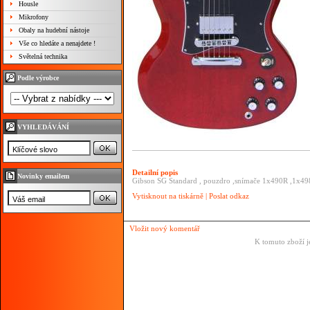
Housle
Mikrofony
Obaly na hudební nástoje
Vše co hledáte a nenajdete !
Světelná technika
Podle výrobce
VYHLEDÁVÁNÍ
Detailní popis
Novinky emailem
Gibson SG Standard , pouzdro ,snímače 1x490R ,1x4
Vytisknout na tiskárně
|
Poslat odkaz
Vložit nový komentář
K tomuto zboží j