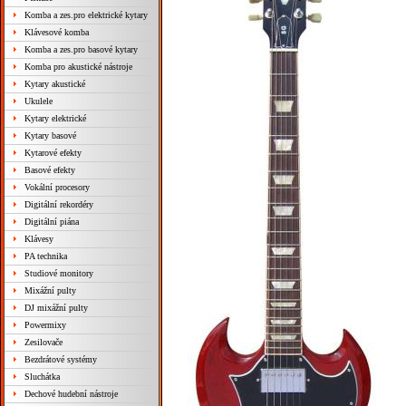
Komba a zes.pro elektrické kytary
Klávesové komba
Komba a zes.pro basové kytary
Komba pro akustické nástroje
Kytary akustické
Ukulele
Kytary elektrické
Kytary basové
Kytarové efekty
Basové efekty
Vokální procesory
Digitální rekordéry
Digitální piána
Klávesy
PA technika
Studiové monitory
Mixážní pulty
DJ mixážní pulty
Powermixy
Zesilovače
Bezdrátové systémy
Sluchátka
Dechové hudební nástroje