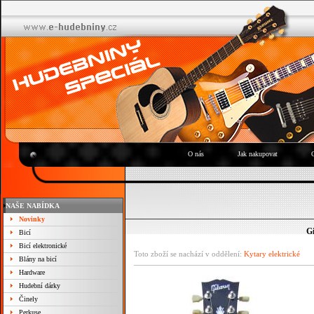
O nás
Jak nakupovat
NAŠE NABÍDKA
Novinky
G
Bicí
Bicí elektronické
Toto zboží se nachází v oddělení:
Kytary elektrické
Blány na bicí
Hardware
Hudební dárky
Činely
Perkuse