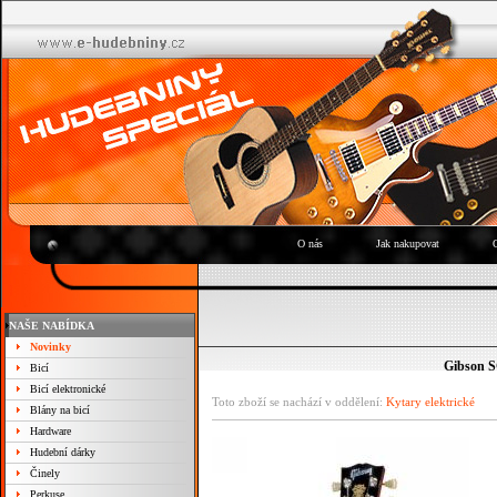
O nás
Jak nakupovat
NAŠE NABÍDKA
Novinky
Gibson S
Bicí
Bicí elektronické
Toto zboží se nachází v oddělení:
Kytary elektrické
Blány na bicí
Hardware
Hudební dárky
Činely
Perkuse