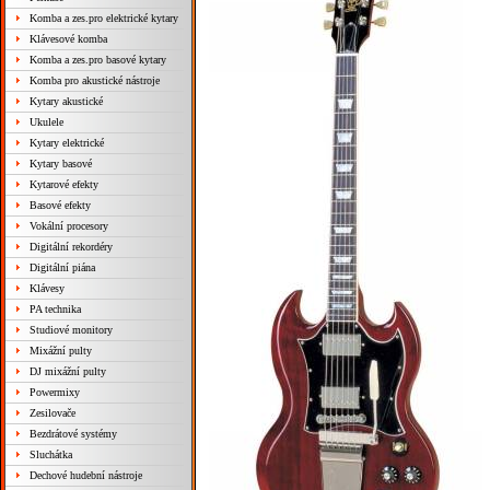
Komba a zes.pro elektrické kytary
Klávesové komba
Komba a zes.pro basové kytary
Komba pro akustické nástroje
Kytary akustické
Ukulele
Kytary elektrické
Kytary basové
Kytarové efekty
Basové efekty
Vokální procesory
Digitální rekordéry
Digitální piána
Klávesy
PA technika
Studiové monitory
Mixážní pulty
DJ mixážní pulty
Powermixy
Zesilovače
Bezdrátové systémy
Sluchátka
Dechové hudební nástroje