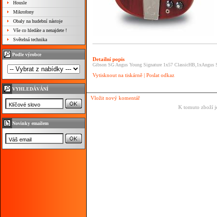
Housle
Mikrofony
Obaly na hudební nástoje
Vše co hledáte a nenajdete !
Světelná technika
Podle výrobce
Detailní popis
Gibson SG Angus Young Signature 1x57 ClassicHB,1xAngus Sig
Vytisknout na tiskárně
|
Poslat odkaz
VYHLEDÁVÁNÍ
Vložit nový komentář
K tomuto zboží j
Novinky emailem