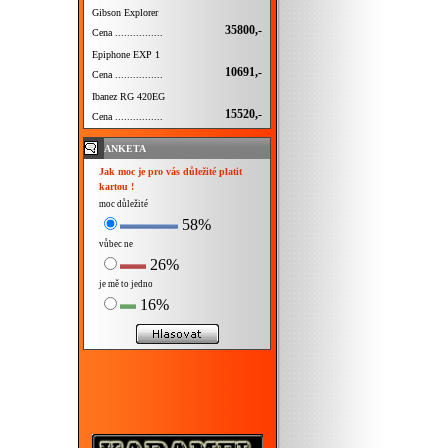
Gibson Explorer
35800,-
Cena ................
Epiphone EXP 1
10691,-
Cena ................
Ibanez RG 420EG
15520,-
Cena ................
ANKETA
Jak moc je pro vás důležité platit
kartou !
moc důležité
58%
vůbec ne
26%
je mě to jedno
16%