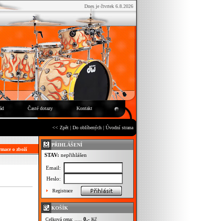
Dnes je čtvrtek 6.8.2026
ád
Časté dotazy
Kontakt
<< Zpět
|
Do oblíbených
|
Úvodní strana
PŘIHLÁŠENÍ
mace o zboží
STAV:
nepřihlášen
Email:
Heslo:
Registrace
KOŠÍK
0,-
Celková cena: .....
Kč