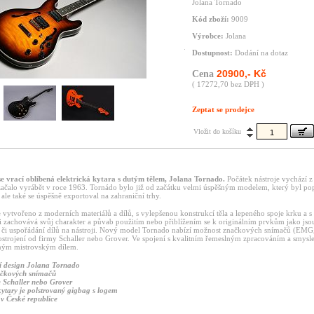
Jolana Tornado
Kód zboží:
9009
Výrobce:
Jolana
Dostupnost:
Dodání na dotaz
20900,- Kč
Cena
( 17272,70 bez DPH )
Zeptat se prodejce
Vložit do košíku
e vrací oblíbená elektrická kytara s dutým tělem, Jolana Tornado.
Počátek nástroje vychází 
 začalo vyrábět v roce 1963. Tornádo bylo již od začátku velmi úspěšným modelem, který byl po
ale také se úspěšně exportoval na zahraniční trhy.
 vytvořeno z moderních materiálů a dílů, s vylepšenou konstrukcí těla a lepeného spoje krku a s
si zachovává svůj charakter a půvab použitím nebo přiblížením se k originálním prvkům jako jso
, či uspořádání dílů na nástroji. Nový model Tornado nabízí možnost značkových snímačů (EM
strojení od firmy Schaller nebo Grover. Ve spojení s kvalitním řemeslným zpracováním a smysle
čným mistrovským dílem.
í design Jolana Tornado
ačkových snímačů
 Schaller nebo Grover
kytary je polstrovaný gigbag s logem
v České republice