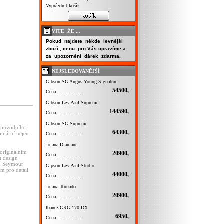
Vyprázdnit košík
VÍTE, ŽE ...
Pokud najdete někde levnější
zboží , cenu pro Vás upravíme a
za upozornění dárek zdarma.
NEJSLEDOVANĚJŠÍ
Gibson SG Angus Young Signature
54500,-
Cena ................
Gibson Les Paul Supreme
144590,-
Cena ................
Gibson SG Supreme
z původního
64300,-
pulární nejen
Cena ................
Jolana Diamant
 originálním
20900,-
Cena ................
u design
G, Seymour
Gipson Les Paul Studio
m pro detail
44000,-
Cena ................
Jolana Tornado
20900,-
Cena ................
Ibanez GRG 170 DX
6950,-
Cena ................