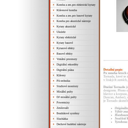
Komba a zes.pro elektrické kytary
Klávesové komba
Komba a zes.pro basové kytary
Komba pro akustické nástroje
Kytary akustické
Ukulele
Kytary elektrické
Kytary basové
Kytarové efekty
Basové efekty
Vokální procesory
Digitální rekordéry
Detailní popis
Digitální piána
Po mnoha letech s
Klávesy
Tornada, které se
v českých zemích, 
PA technika
Studiové monitory
Dnešní Tornado
je
designem. Přesto 
Mixážní pulty
hlavice a korpusu
DJ mixážní pulty
Duncan, Amber), o
je Tornado skute
Powermixy
Origináln
Zesilovače
Výběr zn
Bezdrátové systémy
Hardware
Součástí 
Sluchátka
Vyrobeno 
Dechové hudební nástroje