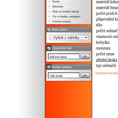
materiál krku
Housle
Mikrofony
materiál hma
Obaly na hudební nástoje
počet pražců
Vše co hledáte a nenajdete !
připevnění k
Světelná technika
tělo
Podle výrobce
počet sníma
vlastnosti s
kobylka
menzura
VYHLEDÁVÁNÍ
počet strun
přední deska
typ snímačů
Novinky emailem
Vytisknout na tisk