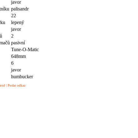
javor
tníku
palisandr
22
rku
lepený
javor
čů
2
nímačů
pasivní
Tune-O-Matic
648mm
6
javor
humbucker
árně
|
Poslat odkaz