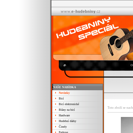
O
NAŠE NABÍDKA
Novinky
Bicí
Bicí elektronické
Toto zboží se nach
Blány na bicí
Hardware
Hudební dárky
Činely
Perkuse