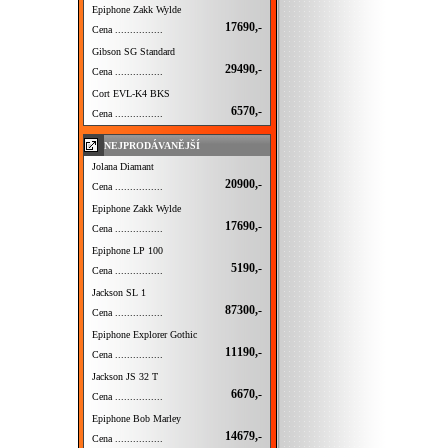
Epiphone Zakk Wylde
17690,-
Cena ................
Gibson SG Standard
29490,-
Cena ................
Cort EVL-K4 BKS
6570,-
Cena ................
NEJPRODÁVANĚJŠÍ
Jolana Diamant
20900,-
Cena ................
Epiphone Zakk Wylde
17690,-
Cena ................
Epiphone LP 100
5190,-
Cena ................
Jackson SL 1
87300,-
Cena ................
Epiphone Explorer Gothic
11190,-
Cena ................
Jackson JS 32 T
6670,-
Cena ................
Epiphone Bob Marley
14679,-
Cena ................