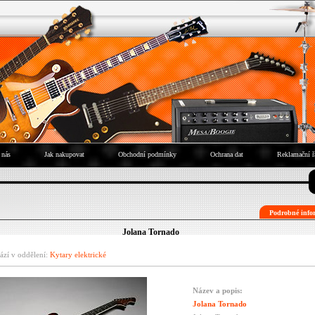
 nás
Jak nakupovat
Obchodní podmínky
Ochrana dat
Reklamační ř
Podrobné infor
Jolana Tornado
ází v oddělení:
Kytary elektrické
Název a popis:
Jolana Tornado