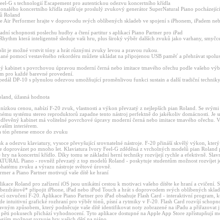
Feel-G s technologií Escapement pro autentickou odezvu koncertního křídla
nalého koncertního křídla zajišťuje proslulý zvukový generátor SuperNatural Piano pocházející
ů Roland
ce Air Performer hrajte v doprovodu svých oblíbených skladeb ve spojení s iPhonem, iPadem n
ladní schopnosti poslechu hudby a čtení partitur s aplikací Piano Partner pro iPad
hythm která inteligentně sleduje vaši hru, plus široký výběr dalších zvuků jako varhany, smyčce
lit je možné vrstvit tóny a hrát různými zvuky levou a pravou rukou.
ané pomocí vestavěného rekordéru můžete ukládat na připojenou USB paměť a přehrávat spol
 kabinet s povrchovou úpravou moderní černá nebo imitace tmavého ořechu podle vašeho výb
em pro každé barevné provedení.
edál DP-10 s plynulou odezvou umožňující proměnlivou funkci sustain a další tradiční technik
Roland, úžasná hodnota
 nízkou cenou, nabízí F-20 zvuk, vlastnosti a výkon převzatý z nejlepších pian Roland. Se svý
nému systému stereo reproduktorů zapadne tento nástroj perfektně do jakékoliv domácnosti. Je 
 dřevěný kabinet má volitelné povrchové úpravy moderní černá nebo imitace tmavého ořechu. V
 vaším interiérem.
a tón přenese emoce do zvuku
uk a odezvu klaviatury, vysoce převyšující srovnatelné nástroje. F-20 přináší skvělý výkon, kte
te doprovázet po mnoho let. Klaviatura Ivory Feel-G zděděná z vrcholných modelů pian Roland 
e hry na koncertní křídlo. Díky tomu se základní herní techniky rozvíjejí rychle a efektivně. Sl
TURAL Piano - rovněž převzatý z top modelů Roland - poskytuje studentům možnost rozvíjet j
ohatému zvuku a výrazu nástroje světové úrovně.
rmer a Piano Partner motivují vaše dítě ke hraní
plikace Roland pro zařízení iOS jsou unikátní cestou k motivaci vašeho dítěte ke hraní a cvičení. S
ezdrátově* připojit iPhone, iPad nebo iPod Touch a hrát s doprovodem svých oblíbených skla
 ozvučení F-20. Aplikace Piano Partner pro iPad obsahuje Flash Card - interaktivní program, kt
de intuitivní grafické rozhraní pro výběr tónů, písní a rytmiky v F-20. Flash Card rozvíjí schopn
bavným způsobem, který podněcuje vaše dítě identifikovat noty zobrazené na iPadu a přiřazovat 
 pěti pokusech přichází vyhodnocení. Tyto aplikace dostupné na Apple App Store zpřístupňují 
giím možnost rozvoje hry vašich dětí na piáno.