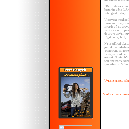
*Bezdrátová komu
bezdrátového LAN 
Inteligentní dopro
Vestavěná funkce 
zároveň rozvíjí sv
akordový doprovod
volit z čelního pa
doprovodnými prvk
Digitální výhody 
Na rozdíl od akust
perfektně naladěné
je metronom, reko
ve stejném oktávov
ostatní. Navíc, bě
rodinné party neb
syntetizátor. S tí
Vytisknout na tisk
Vložit nový komen