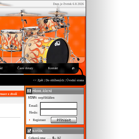
Dnes je čtvrtek 6.8.2026
ád
Časté dotazy
Kontakt
<< Zpět
|
Do oblíbených
|
Úvodní strana
PŘIHLÁŠENÍ
mace o zboží
STAV:
nepřihlášen
Email:
Heslo:
Registrace
KOŠÍK
0,-
Celková cena: .....
Kč