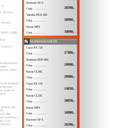
Kurzweil SP 6
 ze
26590,-
Cena ................
ebo iPodem
Yamaha DGX 660
18990,-
Cena ................
, kytary,
Kawai MP6
34990,-
Cena ................
us WAV a SMF
ěru s
NEJPRODÁVANĚJŠÍ
y známé z
Casio PX 720
17490,-
Cena ................
Bohemia BDP-900
mi kompaktními
19990,-
Cena ................
snadno
yberte odstín
Kawai CL36C
20900,-
Cena ................
rý bude hudební
Casio PX 120
poskytuje
14650,-
Cena ................
avný zvukový
ejich
Kawai CL25C
18050,-
Cena ................
 aplikaci Air
Kawai MP6
deb
34990,-
Cena ................
erý děti
osti poslechu a
Kurzweil SP 6
jim zvuk
moderním
26590,-
Cena ................