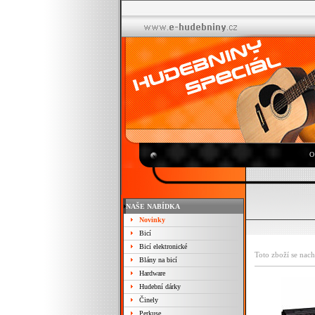
O
NAŠE NABÍDKA
Novinky
Bicí
Bicí elektronické
Toto zboží se nach
Blány na bicí
Hardware
Hudební dárky
Činely
Perkuse