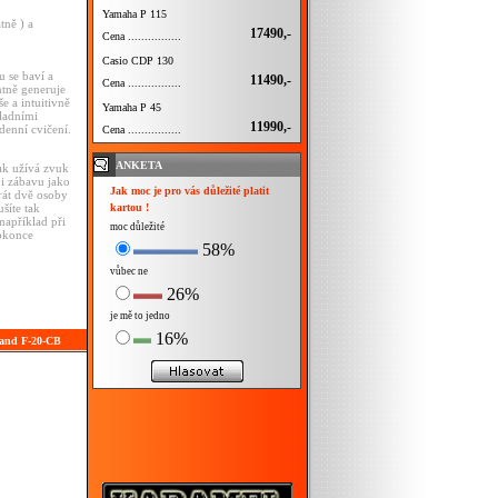
Yamaha P 115
ně ) a
17490,-
Cena ................
Casio CDP 130
 se baví a
11490,-
Cena ................
ntně generuje
 a intuitivně
Yamaha P 45
kladními
11990,-
denní cvičení.
Cena ................
ANKETA
tak užívá zvuk
 i zábavu jako
Jak moc je pro vás důležité platit
rát dvě osoby
kartou !
šíte tak
například při
moc důležité
dokonce
58%
vůbec ne
26%
je mě to jedno
16%
land F-20-CB