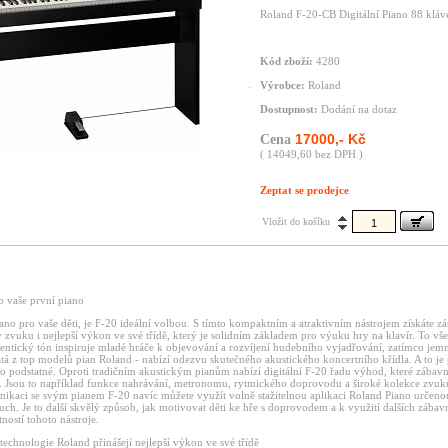
Roland F-20-CB Digitální Piano 88 kláv
Kód zboží:
4280
Výrobce:
Roland
Dostupnost:
Dodání na dotaz
17000,- Kč
Cena
( 14049,60 bez DPH )
Zeptat se prodejce
Vložit do košíku
o vaše první piano
iano pro vaše děti, je F-20 ideální volbou. S tímto kompaktním a atraktivním nástrojem získáte z
 zvuku i nejlepší výkon ve své třídě, který je solidním základem pro výuku hry na klavír. To vše
tentický tón inspiruje mladé hráče k objevování a rozvíjení hudebního vyjadřování, zatímco je
atá z top modelů pian Roland - nabízí odezvu skutečného akustického koncertního křídla. A to je
o podstatné. Oproti tradičním akustickým pianům nabízí digitální F-20 řadu výhod, které zába
 Jsou to například funkce nahrávání, metronomu, rytmického doprovodu a široké kolekce zvu
ikaci se svým pianem F-20 navíc můžete využít volně stažitelnou aplikaci Roland Piano určeno
ch. Je to další skvělý způsob, jak motivovat děti ke hře s doprovodem a k využití dalších zába
tností tohoto nástroje.
echnologie Roland přinášejí nejlepší výkon ve své třídě