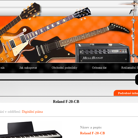
 nás
Jak nakupovat
Obchodní podmínky
Ochrana dat
Reklamační ř
Podrobné infor
Roland F-20-CB
ází v oddělení:
Digitální piána
Název a popis:
Roland F-20-CB