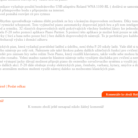
nikace vyžaduje použití bezdrátového USB adaptéru Roland WNA 1100-RL ( dodává se samostat
přístupového bodu s připojením na internet.
vod pomáhá rozvíjet cit pro rytmus
Rhythm zprostředkuje vašemu dítěti prožitek ze hry s krásným doprovodem orchestru. Díky tomu
é rytmické schopnosti. Toto vyjímečné piano automaticky doprovází jejich hru a při tom intelige
 a rytmiku. 32 různých doprovodných stylů pokrývajících všechny hudební žánry lze jednoduše
nelu F-20 nebo pomocí aplikace Piano Partner. S pomocí této aplikace je možné hrát pouze se zá
y ( bicí a basa nebo pouze bicí ) bez dalších doprovodných nástrojů. To je perfektní pro každo
obohacují výuku i domácí zábavu
ických pian, která vyžadují pravidelné ladění a údržbu, není třeba F-20 nikdy ladit. Vaše dítě si 
ho nástroje po celý rok. Naleznete zde také širokou paletu dalších užitečných funkcí pro cvičení
rdér pro záznam hry nebo režim Twin Piano, který rozdělí klaviaturu, takže vedle sebe mohou h
ém rozsahu. Velmi snadno nastavíte hlasitost nástroje nebo využijete sluchátka pro cvičení a neru
žné výstupní jacky dávají možnost připojit piano do externího ozvučovacího systému a využít jej 
o dalších akcí. F-20 dále obshuje zvuky elektrických pian, čembalo, varhany, kytary, smyčce a 
mto arzenálem mohou studenti využít nástroj daleko za možnostmi klasických pian.
árně
|
Poslat odkaz
Komentáře ke zboží Ro
tář
K tomuto zboží ještě nenapsal nikdo žádný komentář