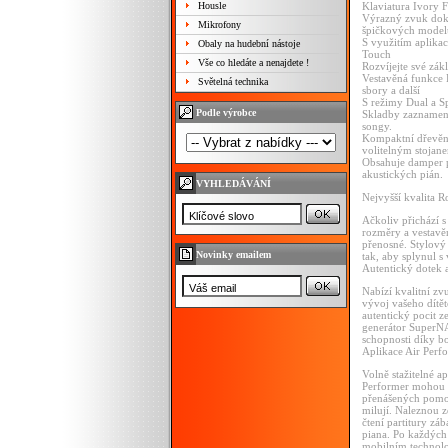
Housle
Klaviatura Ivory 
Výrazný zvuk doko
Mikrofony
špičkových model
S využitím aplika
Obaly na hudební nástoje
Touch
Vše co hledáte a nenajdete !
Rozvíjejte své zák
Vestavěná funkce R
Světelná technika
sbory a další
S režimy Dual a Sp
Podle výrobce
Skladby zaznamen
songy.
Kompaktní dřevěný
volitelným stojan
Obsahuje damper p
akustických pián.
VYHLEDÁVÁNÍ
Nejvyšší kvalita 
Ačkoliv přichází s
rozměry a vestavě
přenosné. Stylový
Novinky emailem
tak, aby splynul s
Autentický dotek 
Nabízí kvalitní zv
vývoj vašeho dítě
autentický pocit z
generátor SuperNA
schopnosti díky b
Aplikace Air Perfo
Volně stažitelné a
Performer mohou b
přenášených pomocí
milují. Naleznou z
čtení partitury zá
piana. Po každých
mobilním technolo