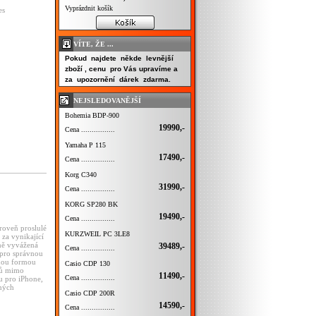
Vyprázdnit košík
es
VÍTE, ŽE ...
Pokud najdete někde levnější
zboží , cenu pro Vás upravíme a
za upozornění dárek zdarma.
NEJSLEDOVANĚJŠÍ
Bohemia BDP-900
19990,-
Cena ................
Yamaha P 115
17490,-
Cena ................
Korg C340
31990,-
Cena ................
KORG SP280 BK
19490,-
Cena ................
ároveň proslulé
KURZWEIL PC 3LE8
 za vynikající
mně vyvážená
39489,-
Cena ................
 pro správnou
vnou formou
Casio CDP 130
ků mimo
11490,-
Cena ................
u pro iPhone,
vných
Casio CDP 200R
14590,-
Cena ................