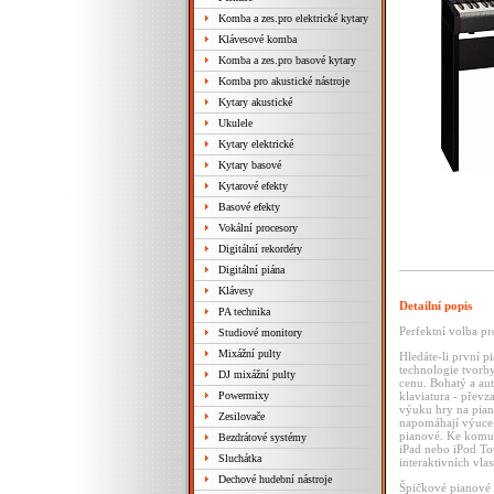
Komba a zes.pro elektrické kytary
Klávesové komba
Komba a zes.pro basové kytary
Komba pro akustické nástroje
Kytary akustické
Ukulele
Kytary elektrické
Kytary basové
Kytarové efekty
Basové efekty
Vokální procesory
Digitální rekordéry
Digitální piána
Klávesy
Detailní popis
PA technika
Perfektní volba pr
Studiové monitory
Mixážní pulty
Hledáte-li první p
technologie tvorby
DJ mixážní pulty
cenu. Bohatý a au
Powermixy
klaviatura - převz
výuku hry na pian
Zesilovače
napomáhají výuce.
pianové. Ke komun
Bezdrátové systémy
iPad nebo iPod Tou
Sluchátka
interaktivních vlas
Dechové hudební nástroje
Špičkové pianové t