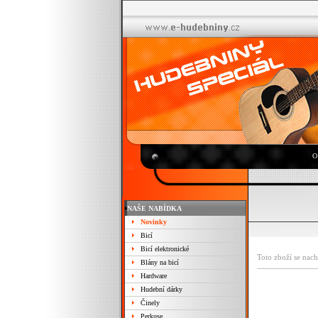
O
NAŠE NABÍDKA
Novinky
Bicí
Bicí elektronické
Toto zboží se nach
Blány na bicí
Hardware
Hudební dárky
Činely
Perkuse