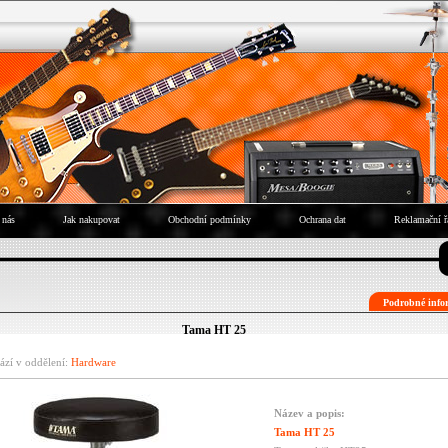
 nás
Jak nakupovat
Obchodní podmínky
Ochrana dat
Reklamační ř
Podrobné infor
Tama HT 25
ází v oddělení:
Hardware
Název a popis:
Tama HT 25