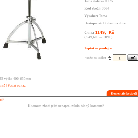
Tama stolička HT25
Kód zboží:
3864
Výrobce:
Tama
Dostupnost:
Dodání na dotaz
1149,- Kč
Cena
( 949,60 bez DPH )
Zeptat se prodejce
Vložit do košíku
 25 výška 400-630mm
árně
|
Poslat odkaz
Komentáře ke zbož
tář
K tomuto zboží ještě nenapsal nikdo žádný komentář