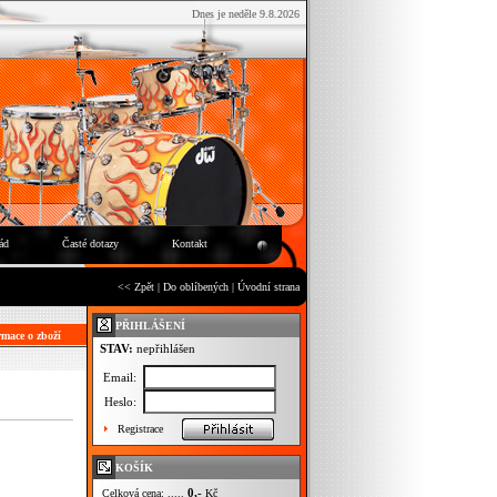
Dnes je neděle 9.8.2026
ád
Časté dotazy
Kontakt
<< Zpět
|
Do oblíbených
|
Úvodní strana
PŘIHLÁŠENÍ
mace o zboží
STAV:
nepřihlášen
Email:
Heslo:
Registrace
KOŠÍK
0,-
Celková cena: .....
Kč