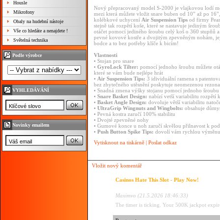
Housle
Nový přepracovaný model S-2000 je vlajkovou lodí mezi
Mikrofony
mezi která můžete vložit snare buben od 10” až po 16
kolébkové uchycení
Air Suspension Tips
od firmy Pearl
Obaly na hudební nástoje
stejně tak rozpětí koše, které se nastavuje jediným šro
Vše co hledáte a nenajdete !
otáčet pomocí jediného šroubu celý koš o 360 stupňů a n
pevné kovové kostře a dvojitým zpevněným nohám, jej
Světelná technika
bodce a to bez potřeby klíče k bicím!
Vlastnosti
Podle výrobce
• Stojan pro snare
•
GyroLock Tilter:
pomocí jednoho šroubu můžete otáče
které se vám bude nejlépe hrát
•
Air Suspension Tips:
3 idividuální ramena s patent
bez zbytečného utěsnění poskytuje neomezenou rezonan
VYHLEDÁVÁNÍ
• Snadná zmena výšky stojanu pomocí jednoho šroubu
•
Snare Basket Design:
nabízí vetší variabilitu rozpětí 
•
Basket Angle Design:
dovoluje větší variabilitu natoč
•
UltraGrip Wingnuts and Wingbolts:
obsahuje důmys
• Pevná kostra zaručí 100% stabilitu
• Dvojté zpevněné nohy
Novinky emailem
• Gumové konce u noh zaručí skvělou přilnavost k pod
•
Push Button Spike Tips:
dovolí vám rychlou výměnu 
Vytisknout na tiskárně
|
Poslat odkaz
Vložit nový komentář
Casinos Hate This Slot - Play Now!
Maximvo (21.5.2026 18:46:33)
The timer is ticking. Your 500K jackpot expi