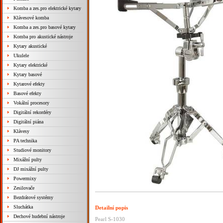
Komba a zes.pro elektrické kytary
Klávesové komba
Komba a zes.pro basové kytary
Komba pro akustické nástroje
Kytary akustické
Ukulele
Kytary elektrické
Kytary basové
Kytarové efekty
Basové efekty
Vokální procesory
Digitální rekordéry
Digitální piána
Klávesy
PA technika
Studiové monitory
Mixážní pulty
DJ mixážní pulty
Powermixy
Zesilovače
Bezdrátové systémy
Sluchátka
Detailní popis
Dechové hudební nástroje
Pearl S-1030