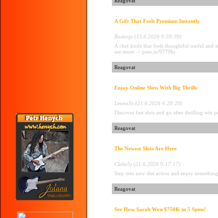
Reagovat
A Gift That Feels Premium Instantly
Bodenjy (15.6.2026 9:59:39)
A chef knife that feels thoughtful useful and s
see more -> psee.io/9779hr
Reagovat
Enjoy Online Slots With Big Thrills
Leona3x (21.6.2026 4:20:20)
Discover fast slots and go after thrilling win 
Reagovat
The Newest Slots Are Here
Clabe5j (21.6.2026 9:17:17)
Step into new slot action and enjoy something
Reagovat
See How Sarah Won $750K in 5 Spins!