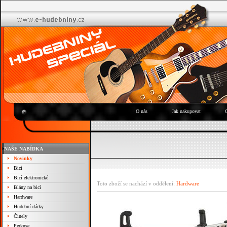
O nás
Jak nakupovat
NAŠE NABÍDKA
Novinky
Bicí
Bicí elektronické
Toto zboží se nachází v oddělení:
Hardware
Blány na bicí
Hardware
Hudební dárky
Činely
Perkuse