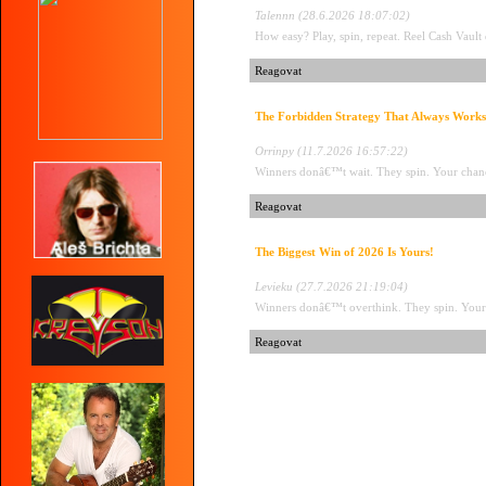
Talennn (28.6.2026 18:07:02)
How easy? Play, spin, repeat. Reel Cash Vault
Reagovat
The Forbidden Strategy That Always Works
Orrinpy (11.7.2026 16:57:22)
Winners donâ€™t wait. They spin. Your chanc
Reagovat
The Biggest Win of 2026 Is Yours!
Levieku (27.7.2026 21:19:04)
Winners donâ€™t overthink. They spin. Your j
Reagovat