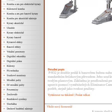
Komba a zes.pro elektrické kytary
Klávesové komba
Komba a zes.pro basové kytary
Komba pro akustické nástroje
Kytary akustické
Ukulele
Kytary elektrické
Kytary basové
Kytarové efekty
Basové efekty
Vokální procesory
Digitální rekordéry
Digitální piána
Klávesy
Detailní popis
PA technika
P-932 je double pedál k basovému bubnu nahra
Studiové monitory
standardním řetízkovým převodem. Jeho součást
Mixážní pulty
tvrdým plastovým. Základna je prodloužená pro
upravit pomocí vyměnitelných Eliminator Cam p
DJ mixážní pulty
potřeb, stejně jako tvrdost pružiny.
Powermixy
Zesilovače
Vytisknout na tiskárně
|
Poslat odkaz
Bezdrátové systémy
Sluchátka
Vložit nový komentář
Dechové hudební nástroje
K tomuto zboží j