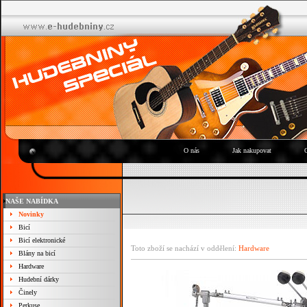
O nás
Jak nakupovat
NAŠE NABÍDKA
Novinky
Bicí
Bicí elektronické
Toto zboží se nachází v oddělení:
Hardware
Blány na bicí
Hardware
Hudební dárky
Činely
Perkuse