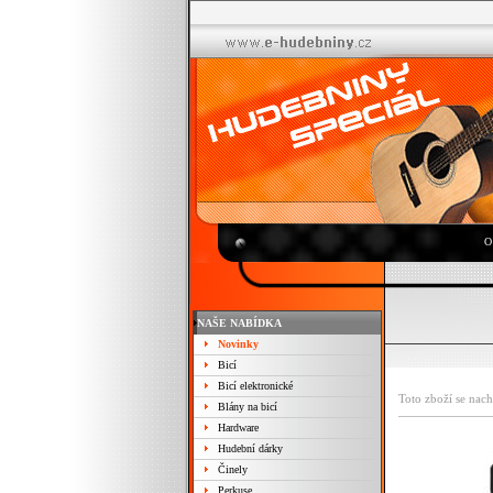
O
NAŠE NABÍDKA
Novinky
Bicí
Bicí elektronické
Toto zboží se nach
Blány na bicí
Hardware
Hudební dárky
Činely
Perkuse