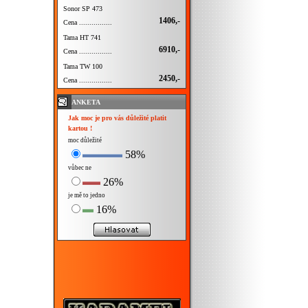
Sonor SP 473
1406,-
Cena ................
Tama HT 741
6910,-
Cena ................
Tama TW 100
2450,-
Cena ................
ANKETA
Jak moc je pro vás důležité platit
kartou !
moc důležité
58%
vůbec ne
26%
je mě to jedno
16%