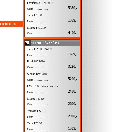
Dvojšlapka DW 2002
5330,-
Cena ................
Tama HT 30
1359,-
Cena ................
rl D-1000SPN
Mapex P710TW
4490,-
Cena ................
NEJPRODÁVANĚJŠÍ
Tama HP 900FSWN
11659,-
Cena ................
Pearl BC-1030
3220,-
Cena ................
Šlapka DW 5000
5200,-
Cena ................
DW 5700 L stojan na činel
2400,-
Cena ................
Mapex T575A
2690,-
Cena ................
Yamaha DS 840
2990,-
Cena ................
Tama HT 30
1359,-
Cena ................