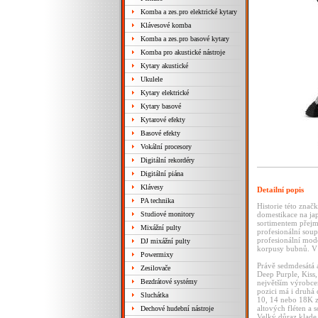
Komba a zes.pro elektrické kytary
Klávesové komba
Komba a zes.pro basové kytary
Komba pro akustické nástroje
Kytary akustické
Ukulele
Kytary elektrické
Kytary basové
Kytarové efekty
Basové efekty
Vokální procesory
Digitální rekordéry
Digitální piána
Klávesy
Detailní popis
PA technika
Historie této znač
Studiové monitory
domestikace na jap
sortimentem přejm
Mixážní pulty
profesionální soup
profesionální mode
DJ mixážní pulty
korpusy bubnů. V 
Powermixy
Právě sedmdesátá 
Zesilovače
Deep Purple, Kiss,
Bezdrátové systémy
největším výrobce
pozici má i druhá 
Sluchátka
10, 14 nebo 18K zl
altových fléten a
Dechové hudební nástroje
Velký důraz klade 