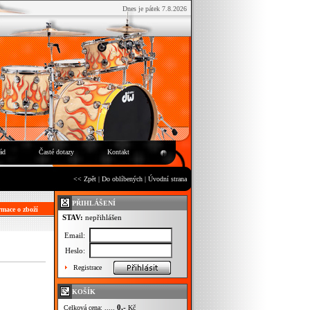
Dnes je pátek 7.8.2026
ád
Časté dotazy
Kontakt
<< Zpět
|
Do oblíbených
|
Úvodní strana
PŘIHLÁŠENÍ
mace o zboží
STAV:
nepřihlášen
Email:
Heslo:
Registrace
KOŠÍK
0,-
Celková cena: .....
Kč