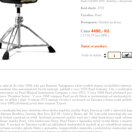
Pearl D1000 SPN stolička s tlumiče
Kód zboží:
3793
Výrobce:
Pearl
Dostupnost:
Dodání na dotaz
4490,- Kč
Cena
( 3710,70 bez DPH )
Zeptat se prodejce
Vložit do košíku
ky sahá až do roku 1946, kdy pan Katsumi Yanagisawa začal vyrábět stojany na hudební nástroje
onském trhu neexistujících bicích nástrojů, zakládá v roce 1950 Pearl Industry, Ltd, s rozšiřující
enovanou na Pearl Musical Instruments Company v roce 1953. V roce 1966 Pearl představil prv
ravu ´President Series´. V roce 1968 vstupuje Pearl na trh fléten se sortimentem od studentských
ly ve stříbře i zlatě. S rokem 1973 startuje výroba v továrnách na Taiwanu a firma uvádí průhle
roce 1980 přicházejí první série souprav Export.
a osmdesátá léta jsou obdobím obrovského úspěchu značky Pearl, kterou je vidět v takových kap
 Almann Brothers, Genesis, Bon Jovi, R.E.M., Guns´n´Roses, atd. 90. Léta ještě umocňují sílu zna
m bubnů a perkusí na světě. Současné postavení značky není ani v silné konkurenci nijak otřes
divize značky Pearl, výše zmiňované flétny. Pearl Flutes v Japonsku ručně vyrábí flétny z masivní
ata. V továrně na Taiwanu vyrábí od základních studentských modelů až po celostříbrné nástroj
 současné novinky pikolo flétny z grenaditu, kompozitního materiálu s podobnými vlastnostmi ja
Pearl na mechanickou preciznost, kterou se odlišuje od ostatní konkurence.