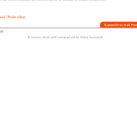
árně
|
Poslat odkaz
Komentáře ke zboží Pea
tář
K tomuto zboží ještě nenapsal nikdo žádný komentář