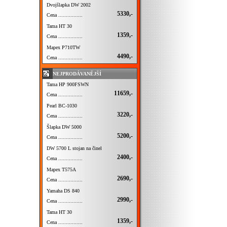
Dvojšlapka DW 2002
5330,-
Cena ................
Tama HT 30
1359,-
Cena ................
Mapex P710TW
4490,-
Cena ................
NEJPRODÁVANĚJŠÍ
Tama HP 900FSWN
11659,-
Cena ................
Pearl BC-1030
3220,-
Cena ................
Šlapka DW 5000
5200,-
Cena ................
DW 5700 L stojan na činel
2400,-
Cena ................
Mapex T575A
2690,-
Cena ................
Yamaha DS 840
2990,-
Cena ................
Tama HT 30
1359,-
Cena ................