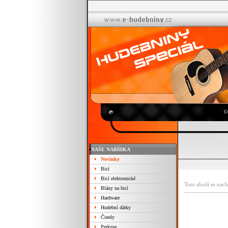
O
NAŠE NABÍDKA
Novinky
Bicí
Bicí elektronické
Toto zboží se nach
Blány na bicí
Hardware
Hudební dárky
Činely
Perkuse