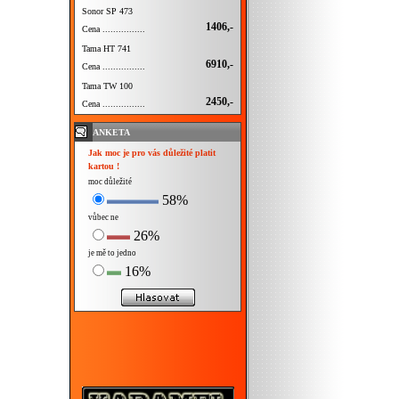
Sonor SP 473
1406,-
Cena ................
Tama HT 741
6910,-
Cena ................
Tama TW 100
2450,-
Cena ................
ANKETA
Jak moc je pro vás důležité platit
kartou !
moc důležité
58%
vůbec ne
26%
je mě to jedno
16%