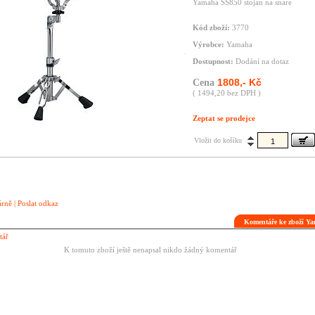
Yamaha SS850 stojan na snare
Kód zboží:
3770
Výrobce:
Yamaha
Dostupnost:
Dodání na dotaz
1808,- Kč
Cena
( 1494,20 bez DPH )
Zeptat se prodejce
Vložit do košíku
árně
|
Poslat odkaz
Komentáře ke zboží Y
tář
K tomuto zboží ještě nenapsal nikdo žádný komentář