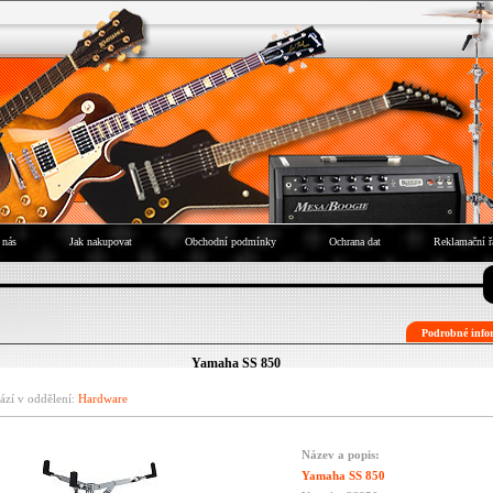
 nás
Jak nakupovat
Obchodní podmínky
Ochrana dat
Reklamační ř
Podrobné infor
Yamaha SS 850
ází v oddělení:
Hardware
Název a popis:
Yamaha SS 850