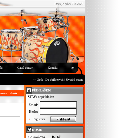
Dnes je pátek 7.8.2026
ád
Časté dotazy
Kontakt
<< Zpět
|
Do oblíbených
|
Úvodní strana
PŘIHLÁŠENÍ
mace o zboží
STAV:
nepřihlášen
Email:
Heslo:
Registrace
KOŠÍK
0,-
Celková cena: .....
Kč