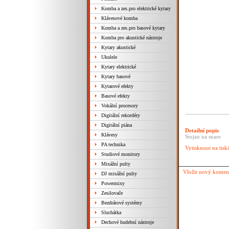
Komba a zes.pro elektrické kytary
Klávesové komba
Komba a zes.pro basové kytary
Komba pro akustické nástroje
Kytary akustické
Ukulele
Kytary elektrické
Kytary basové
Kytarové efekty
Basové efekty
Vokální procesory
Digitální rekordéry
Digitální piána
Detailní popis
Klávesy
Stojan na snare
PA technika
Vytisknout na tisk
Studiové monitory
Mixážní pulty
Vložit nový komen
DJ mixážní pulty
Powermixy
Zesilovače
Bezdrátové systémy
Sluchátka
Dechové hudební nástroje