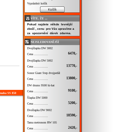
Vyprázdnit košík
VÍTE, ŽE ...
Pokud najdete někde levnější
zboží , cenu pro Vás upravíme a
za upozornění dárek zdarma.
NEJSLEDOVANĚJŠÍ
Dvojšlapka DW 3002
6470,-
Cena ................
Dvojšlapka DW 5002
13770,-
Cena ................
Sonor Giant Step dvojpedál
13800,-
Cena ................
DW drums 9500 hi-hat
9100,-
Cena ................
amaha SS 850
Šlapka DW 5000
5200,-
Cena ................
Dvošlapka DW 9002
18590,-
Cena ................
Tama metronom RW 105
2420,-
Cena ................