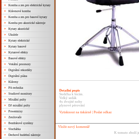
Komba a zes.pro elektrické kytary
Klávesové komba
Komba a zes.pro basové kytary
Komba pro akustické nástroje
Kytary akustické
Ukulele
Kytary elektrické
Kytary basové
Kytarové efekty
Basové efekty
Vokální procesory
Digitální rekordéry
Digitální piána
Klávesy
PA technika
Detailní popis
Studiové monitory
Stolička k bicím.
Velký sedák
Mixážní pulty
4x dvojité nohy
plynové pérování
DJ mixážní pulty
Powermixy
Vytisknout na tiskárně
|
Poslat odkaz
Zesilovače
Bezdrátové systémy
Vložit nový komentář
Sluchátka
K tomuto zboží j
Dechové hudební nástroje