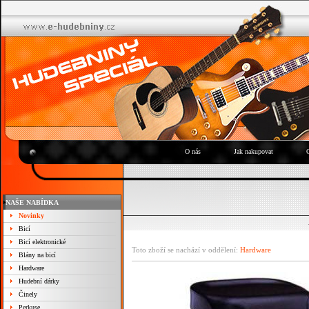
O nás
Jak nakupovat
NAŠE NABÍDKA
Novinky
Bicí
Bicí elektronické
Toto zboží se nachází v oddělení:
Hardware
Blány na bicí
Hardware
Hudební dárky
Činely
Perkuse