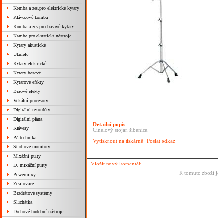
Komba a zes.pro elektrické kytary
Klávesové komba
Komba a zes.pro basové kytary
Komba pro akustické nástroje
Kytary akustické
Ukulele
Kytary elektrické
Kytary basové
Kytarové efekty
Basové efekty
Vokální procesory
Digitální rekordéry
Digitální piána
Detailní popis
Klávesy
Činelový stojan šibenice.
PA technika
Vytisknout na tiskárně
|
Poslat odkaz
Studiové monitory
Mixážní pulty
Vložit nový komentář
DJ mixážní pulty
K tomuto zboží j
Powermixy
Zesilovače
Bezdrátové systémy
Sluchátka
Dechové hudební nástroje