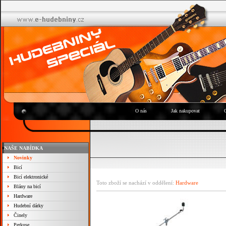
O nás
Jak nakupovat
NAŠE NABÍDKA
Novinky
Bicí
Bicí elektronické
Toto zboží se nachází v oddělení:
Hardware
Blány na bicí
Hardware
Hudební dárky
Činely
Perkuse