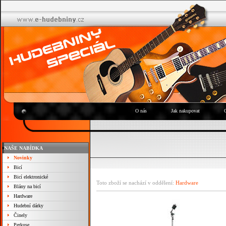
O nás
Jak nakupovat
NAŠE NABÍDKA
Novinky
Bicí
Bicí elektronické
Toto zboží se nachází v oddělení:
Hardware
Blány na bicí
Hardware
Hudební dárky
Činely
Perkuse