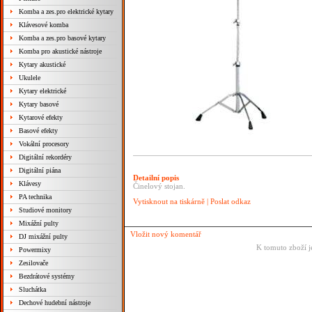
Komba a zes.pro elektrické kytary
Klávesové komba
Komba a zes.pro basové kytary
Komba pro akustické nástroje
Kytary akustické
Ukulele
Kytary elektrické
Kytary basové
Kytarové efekty
Basové efekty
Vokální procesory
Digitální rekordéry
Digitální piána
Detailní popis
Klávesy
Činelový stojan.
PA technika
Vytisknout na tiskárně
|
Poslat odkaz
Studiové monitory
Mixážní pulty
Vložit nový komentář
DJ mixážní pulty
K tomuto zboží j
Powermixy
Zesilovače
Bezdrátové systémy
Sluchátka
Dechové hudební nástroje