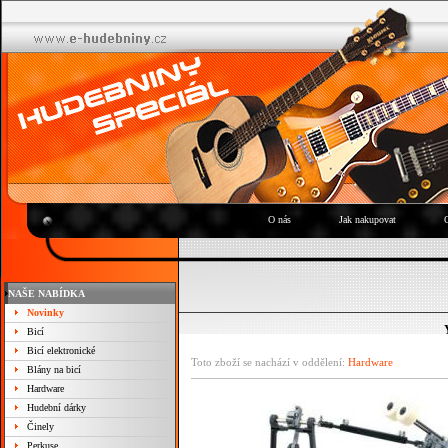
O nás
Jak nakupovat
NAŠE NABÍDKA
Novinky
Bicí
Bicí elektronické
Toto zboží se nachází v oddělení:
Hardware
Blány na bicí
Hardware
Hudební dárky
Činely
Perkuse