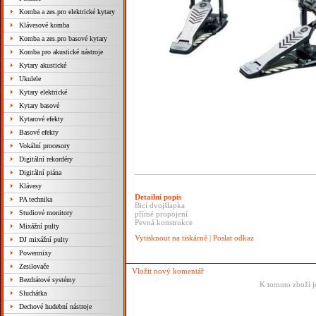
Komba a zes.pro elektrické kytary
Klávesové komba
Komba a zes.pro basové kytary
Komba pro akustické nástroje
Kytary akustické
Ukulele
Kytary elektrické
Kytary basové
Kytarové efekty
Basové efekty
Vokální procesory
Digitální rekordéry
Digitální piána
Klávesy
Detailní popis
PA technika
Bicí dvojšlapka
Studiové monitory
přímé propojení
Pevná konstrukce
Mixážní pulty
Vytisknout na tiskárně
|
Poslat odkaz
DJ mixážní pulty
Powermixy
Zesilovače
Vložit nový komentář
Bezdrátové systémy
K tomuto zboží j
Sluchátka
Dechové hudební nástroje